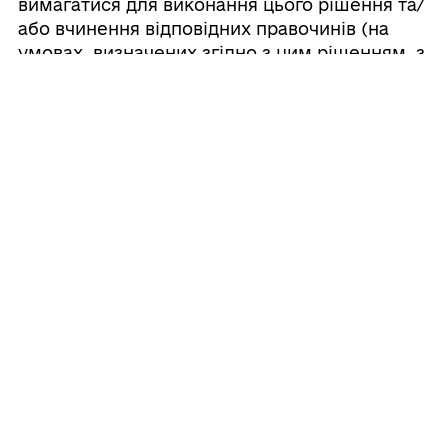
вимагатися для виконання цього рішення та/
або вчинення відповідних правочинів (на
умовах, визначених згідно з цим рішенням, з
можливістю самостійного визначення усіх
інших умов, у тому числі щодо розміру
авансового платежу за Об’єкт кредитування,
строків і розмірів щомісячних платежів за
Кредитним договором тощо).
4. Усі видатки, пов'язані з укладенням
Кредитного договору, погашенням кредиту
та відсотків за користування кредитними
коштами, проводити за рахунок доходів,
отриманих від господарської діяльності КП
«Чорноморськводоканал».
5. Контроль за виконанням цього рішення
покласти на постійну комісію з фінансово-
економічних питань, бюджету, інвестицій та