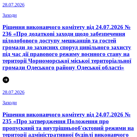
28.07.2026
Заходи
Рішення виконавчого комітету від 24.07.2026 №
236 «Про додаткові заходи щодо забезпечення
цілодобового доступу мешканців та гостей
громади до захисних споруд цивільного захисту
під час дії правового режиму воєнного стану на
території Чорноморської міської територіальної
громади Одеського району Одеської області»
28.07.2026
Заходи
Рішення виконавчого комітету від 24.07.2026 №
235 «Про затвердження Положення про
пропускний та внутрішньооб'єктовий режими на
території адміністративної будівлі виконавчого