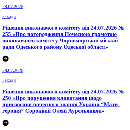
28.07.2026
Заходи
Рішення виконавчого комітету від 24.07.2026 №
255 «Про нагородження Почесною грамотою
виконавчого комітету Чорноморської міської
ради Одеського району Одеської області»
28.07.2026
Заходи
Рішення виконавчого комітету від 24.07.2026 №
250 «Про порушення клопотання щодо
присвоєння почесного звання України “Мати-
героїня” Сорокіній Олені Аурельянівні»