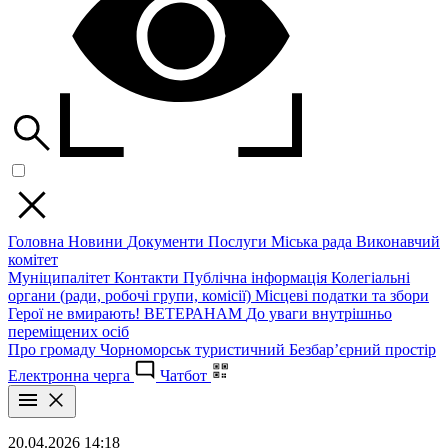
Головна
Новини
Документи
Послуги
Міська рада
Виконавчий
комітет
Муніципалітет
Контакти
Публічна інформація
Колегіальні
органи (ради, робочі групи, комісії)
Місцеві податки та збори
Герої не вмирають!
ВЕТЕРАНАМ
До уваги внутрішньо
переміщених осіб
Про громаду
Чорноморськ туристичний
Безбар’єрний простір
Електронна черга
Чатбот
20.04.2026 14:18