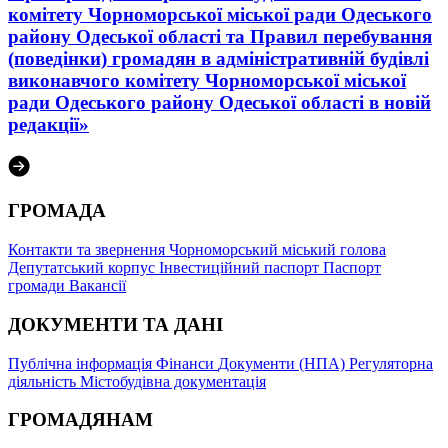
комітету Чорноморської міської ради Одеського
району Одеської області та Правил перебування
(поведінки) громадян в адміністративній будівлі
виконавчого комітету Чорноморської міської
ради Одеського району Одеської області в новій
редакції»
ГРОМАДА
Контакти та звернення
Чорноморський міський голова
Депутатський корпус
Інвестиційний паспорт
Паспорт
громади
Вакансії
ДОКУМЕНТИ ТА ДАНІ
Публічна інформація
Фінанси
Документи (НПА)
Регуляторна
діяльність
Містобудівна документація
ГРОМАДЯНАМ