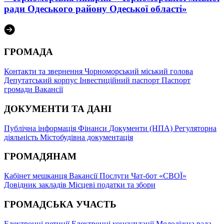
ради Одеського району Одеської області»
ГРОМАДА
Контакти та звернення
Чорноморський міський голова
Депутатський корпус
Інвестиційний паспорт
Паспорт
громади
Вакансії
ДОКУМЕНТИ ТА ДАНІ
Публічна інформація
Фінанси
Документи (НПА)
Регуляторна
діяльність
Містобудівна документація
ГРОМАДЯНАМ
Кабінет мешканця
Вакансії
Послуги
Чат-бот «СВОЇ»
Довідник закладів
Місцеві податки та збори
ГРОМАДСЬКА УЧАСТЬ
Електронні петиції
Електронні консультації
Молодіжна рада