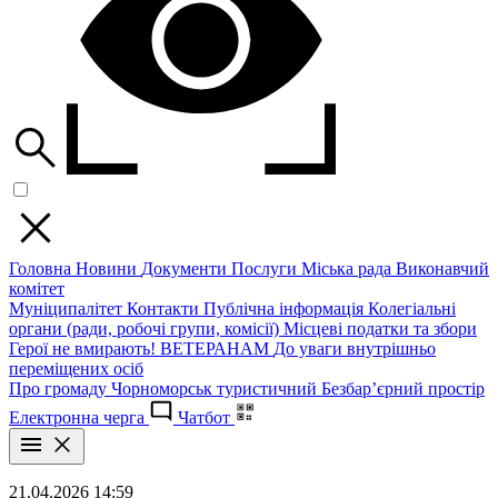
Головна
Новини
Документи
Послуги
Міська рада
Виконавчий
комітет
Муніципалітет
Контакти
Публічна інформація
Колегіальні
органи (ради, робочі групи, комісії)
Місцеві податки та збори
Герої не вмирають!
ВЕТЕРАНАМ
До уваги внутрішньо
переміщених осіб
Про громаду
Чорноморськ туристичний
Безбар’єрний простір
Електронна черга
Чатбот
21.04.2026 14:59