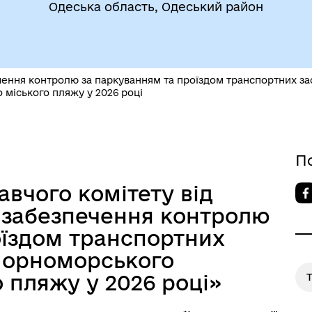
Одеська область, Одеський район
егіальні органи (ради,
ВЕТЕРАНАМ
очі групи, комісії)
ення контролю за паркуванням та проїздом транспортних за
 міського пляжу у 2026 році
П
вчого комітету від
До уваги внутрішньо
цеві податки та збори
о забезпечення контролю
переміщених осіб
оїздом транспортних
 Чорноморського
 пляжу у 2026 році»