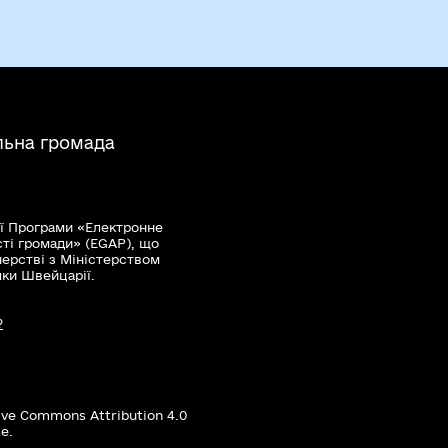
льна громада
ї Програми «Електронне
сті громади» (EGAP), що
нерстві з Міністерством
мки Швейцарії.
?
ive Commons Attribution 4.0
е.