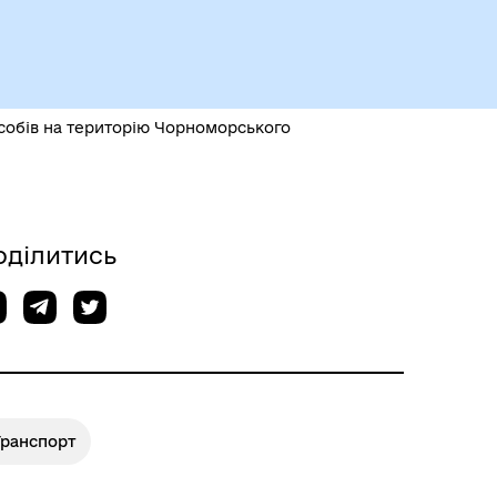
Чорноморськ туристичний
собів на територію Чорноморського
оділитись
Безбар’єрний простір
Транспорт