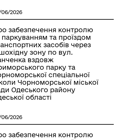
/06/2026
ро забезпечення контролю
а паркуванням та проїздом
ранспортних засобів через
шохідну зону по вул.
анченка вздовж
риморського парку та
орноморської спеціальної
коли Чорноморської міської
ади Одеського району
еської області
/06/2026
ро забезпечення контролю