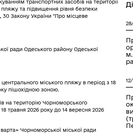
уванням транспортних засобів на території
Д
 пляжу та підвищення рівня безпеки
, 30 Закону України "Про місцеве
28
П
ор
кої ради Одеського району Одеської
м
ра
12
центрального міського пляжу в період з 18
року пішохідною зоною.
П
ів на територію Чорноморського
о
18 травня 2026 року до 14 вересня 2026
в
(
П
 варта» Чорноморської міської ради