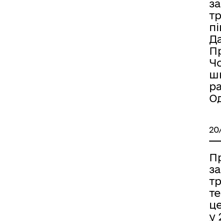
з
т
пі
Д
П
Ч
ш
р
Од
20
П
з
т
т
ц
у 