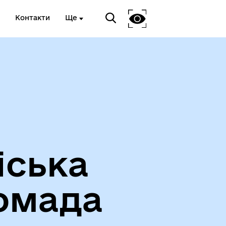
Контакти
Ще
Про громаду
іська
омада