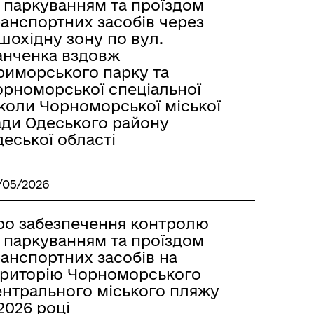
а паркуванням та проїздом
ранспортних засобів через
шохідну зону по вул.
анченка вздовж
риморського парку та
орноморської спеціальної
коли Чорноморської міської
ади Одеського району
еської області
/05/2026
ро забезпечення контролю
а паркуванням та проїздом
ранспортних засобів на
ериторію Чорноморського
ентрального міського пляжу
2026 році