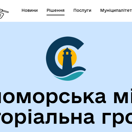
Новини
Рішення
Послуги
Муніципалітет
лічна інформація
Герої не вмирають!
оморська м
торіальна гр