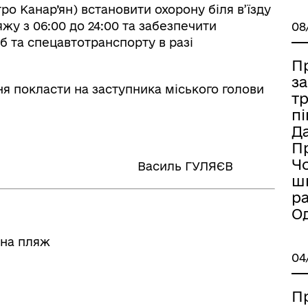
ро Канар’ян) встановити охорону біля в’їзду
жу з 06:00 до 24:00 та забезпечити
08
 та спецавтотранспорту в разі
П
з
ня покласти на заступника міського голови
т
пі
Д
П
Ч
 Василь ГУЛЯЄВ
ш
р
Од
 на пляж
04
П