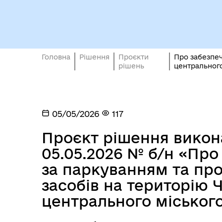
Кол
Виконавчий комітет
роб
Головна
Рішення
Проєкти
Про забезпеч
рішень
центрального
05/05/2026
117
Проєкт рішення викона
Міс
05.05.2026 № б/н «Пр
за паркуванням та пр
засобів на територію
центрального міського