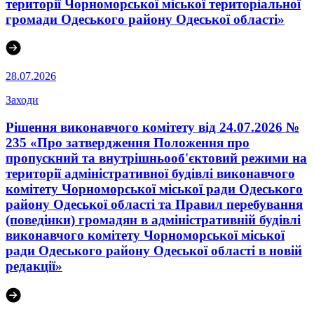
території Чорноморської міської територіальної
громади Одеського району Одеської області»
28.07.2026
Заходи
Рішення виконавчого комітету від 24.07.2026 №
235 «Про затвердження Положення про
пропускний та внутрішньооб'єктовий режими на
території адміністративної будівлі виконавчого
комітету Чорноморської міської ради Одеського
району Одеської області та Правил перебування
(поведінки) громадян в адміністративній будівлі
виконавчого комітету Чорноморської міської
ради Одеського району Одеської області в новій
редакції»