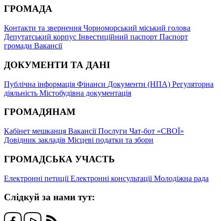
ГРОМАДА
Контакти та звернення
Чорноморський міський голова
Депутатський корпус
Інвестиційний паспорт
Паспорт
громади
Вакансії
ДОКУМЕНТИ ТА ДАНІ
Публічна інформація
Фінанси
Документи (НПА)
Регуляторна
діяльність
Містобудівна документація
ГРОМАДЯНАМ
Кабінет мешканця
Вакансії
Послуги
Чат-бот «СВОЇ»
Довідник закладів
Місцеві податки та збори
ГРОМАДСЬКА УЧАСТЬ
Електронні петиції
Електронні консультації
Молодіжна рада
Слідкуй за нами тут: