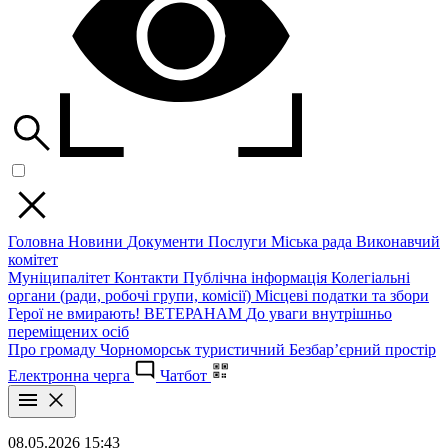
Головна
Новини
Документи
Послуги
Міська рада
Виконавчий
комітет
Муніципалітет
Контакти
Публічна інформація
Колегіальні
органи (ради, робочі групи, комісії)
Місцеві податки та збори
Герої не вмирають!
ВЕТЕРАНАМ
До уваги внутрішньо
переміщених осіб
Про громаду
Чорноморськ туристичний
Безбар’єрний простір
Електронна черга
Чатбот
08.05.2026 15:43