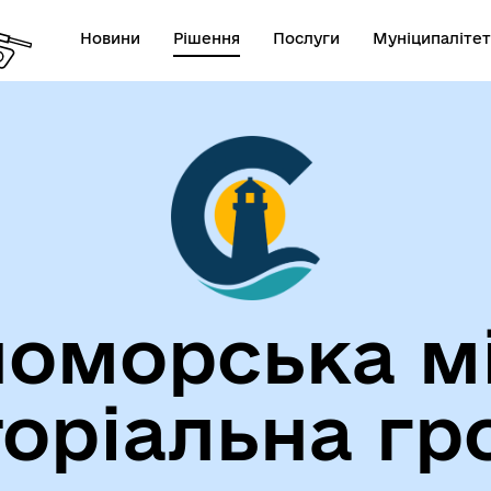
Новини
Рішення
Послуги
Муніципалітет
лічна інформація
Герої не вмирають!
оморська м
торіальна гр