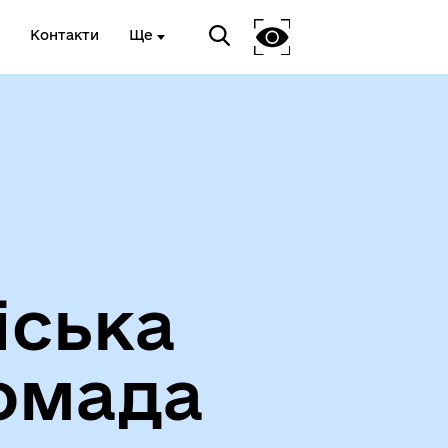
Контакти
Ще
Про громаду
іська
омада