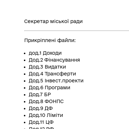
Секретар міської 
Прикріплені файли:
дод.1 Доходи
Дод.2 Фінансування
Дод.3 Видатки
Дод.4 Трансферти
Дод.5 Інвест.проекти
Дод.6 Програми
Дод.7 БР
Дод.8 ФОНПС
Дод.9 ДФ
Дод.10 Ліміти
Дод.11 ЦФ
Дод.12 РФ