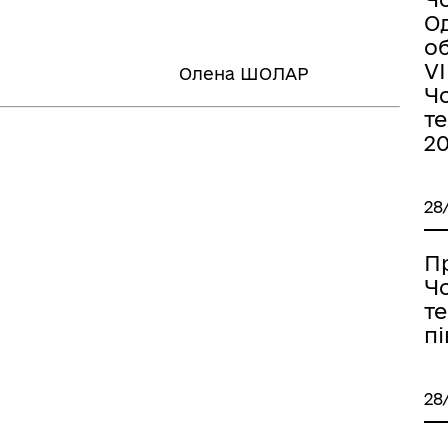
О
об
VІ
ради Олена ШОЛАР
Ч
т
20
28
П
Ч
те
пі
28