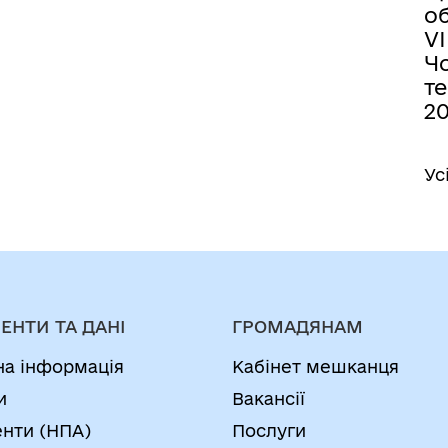
об
VІ
Ч
т
20
Ус
ЕНТИ ТА ДАНІ
ГРОМАДЯНАМ
на інформація
Кабінет мешканця
и
Вакансії
нти (НПА)
Послуги