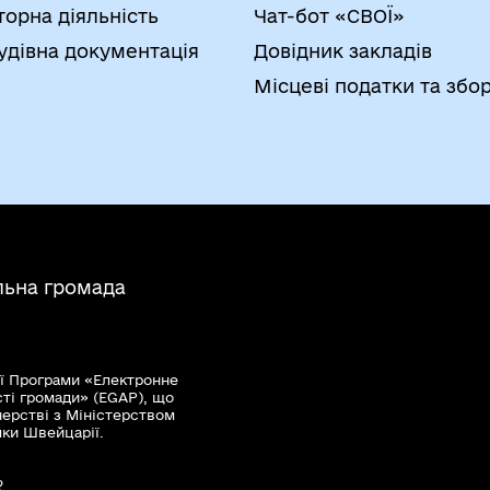
торна діяльність
Чат-бот «СВОЇ»
удівна документація
Довідник закладів
Місцеві податки та збо
льна громада
ї Програми «Електронне
сті громади» (EGAP), що
нерстві з Міністерством
мки Швейцарії.
?