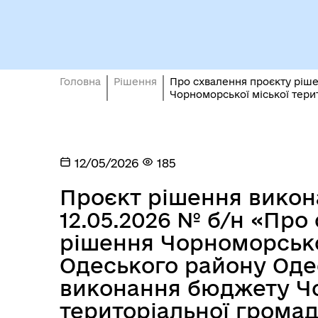
Кол
Виконавчий комітет
роб
Головна
Рішення
Про схвалення проєкту ріше
Чорноморської міської терит
12/05/2026
185
Проєкт рішення викона
12.05.2026 № б/н «Про
Міс
рішення Чорноморсько
Одеського району Одес
виконання бюджету Чо
територіальної громад