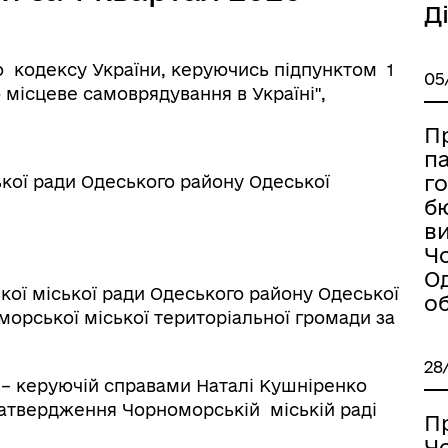
Д
о кодексу України, керуючись підпунктом 1
05
о місцеве самоврядування в Україні",
П
п
г
кої ради Одеського району Одеської
б
в
Ч
О
кої міської ради Одеського району Одеської
об
орської міської територіальної громади за
28
и – керуючій справами Наталі Кушніренко
затвердження Чорноморській міській раді
П
Ч