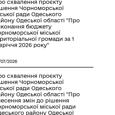
ро схвалення проєкту
ішення Чорноморської
ської ради Одеського
йону Одеської області "Про
иконання бюджету
орноморської міської
риторіальної громади за 1
вріччя 2026 року"
/07/2026
ро схвалення проєкту
ішення Чорноморської
ської ради Одеського
йону Одеської області "Про
несення змін до рішення
орноморської міської ради
деського району Одеської