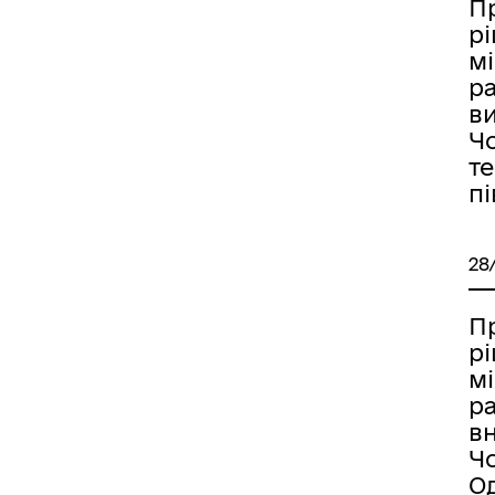
П
р
мі
ра
в
Ч
те
пі
28
П
р
мі
ра
в
Ч
О