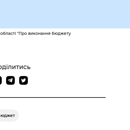
Чорноморськ туристичний
 області "Про виконання бюджету
оділитись
Безбар’єрний простір
Бюджет