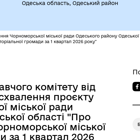
Одеська область, Одеський район
егіальні органи (ради,
ВЕТЕРАНАМ
очі групи, комісії)
ння Чорноморської міської ради Одеського району Одеської
оріальної громади за 1 квартал 2026 року"
П
вчого комітету від
 схвалення проєкту
До уваги внутрішньо
цеві податки та збори
переміщених осіб
ї міської ради
ької області "Про
рноморської міської
и за 1 квартал 2026