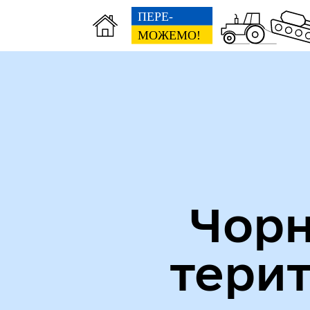
Міська рада
Пуб
Чорн
тери