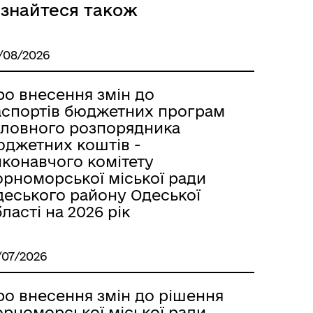
ізнайтеся також
/08/2026
ро внесення змін до
аспортів бюджетних програм
оловного розпорядника
юджетних коштів -
иконавчого комітету
орноморської міської ради
деського району Одеської
ласті на 2026 рік
/07/2026
ро внесення змін до рішення
орноморської міської ради