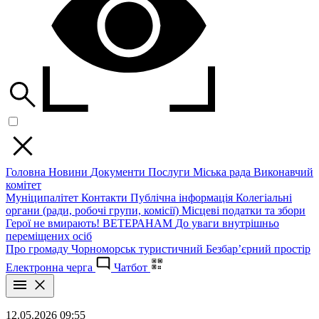
Головна
Новини
Документи
Послуги
Міська рада
Виконавчий
комітет
Муніципалітет
Контакти
Публічна інформація
Колегіальні
органи (ради, робочі групи, комісії)
Місцеві податки та збори
Герої не вмирають!
ВЕТЕРАНАМ
До уваги внутрішньо
переміщених осіб
Про громаду
Чорноморськ туристичний
Безбар’єрний простір
Електронна черга
Чатбот
12.05.2026 09:55