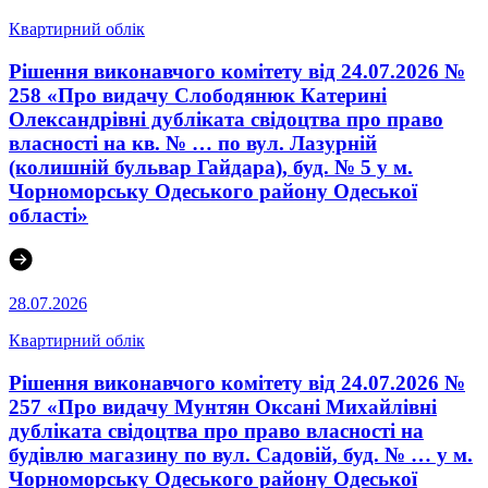
Квартирний облік
Рішення виконавчого комітету від 24.07.2026 №
258 «Про видачу Слободянюк Катерині
Олександрівні дубліката свідоцтва про право
власності на кв. № … по вул. Лазурній
(колишній бульвар Гайдара), буд. № 5 у м.
Чорноморську Одеського району Одеської
області»
28.07.2026
Квартирний облік
Рішення виконавчого комітету від 24.07.2026 №
257 «Про видачу Мунтян Оксані Михайлівні
дубліката свідоцтва про право власності на
будівлю магазину по вул. Садовій, буд. № … у м.
Чорноморську Одеського району Одеської