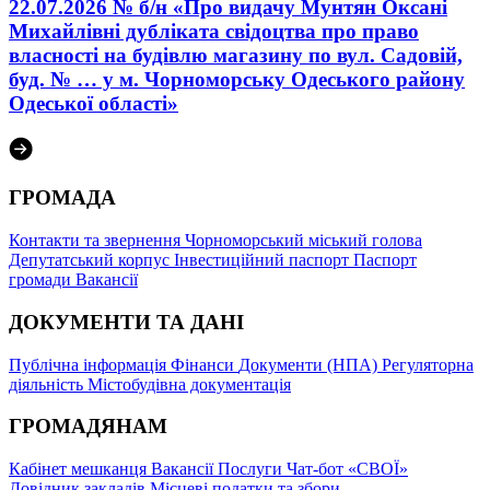
22.07.2026 № б/н «Про видачу Мунтян Оксані
Михайлівні дубліката свідоцтва про право
власності на будівлю магазину по вул. Садовій,
буд. № … у м. Чорноморську Одеського району
Одеської області»
ГРОМАДА
Контакти та звернення
Чорноморський міський голова
Депутатський корпус
Інвестиційний паспорт
Паспорт
громади
Вакансії
ДОКУМЕНТИ ТА ДАНІ
Публічна інформація
Фінанси
Документи (НПА)
Регуляторна
діяльність
Містобудівна документація
ГРОМАДЯНАМ
Кабінет мешканця
Вакансії
Послуги
Чат-бот «СВОЇ»
Довідник закладів
Місцеві податки та збори