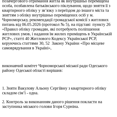
позачергового отримання житла як внутрішньо переміщена
особа, позбавлена батьківського піклування, щодо зняття її з
квартирного обліку у зв’язку з переїздом до іншого міста та
зняттям з обліку внутрішньо переміщених осіб у м.
Чорноморську, рекомендації громадської комісії з житлових
питань від 06.05.2026 (протокол № 5), на підставі пункту 26
«Правил обліку громадян, які потребують поліпшення
житлових умов, і надання їм жилих приміщень в Українській
РСР», статті 40 Житлового Кодексу Української РСР,
керуючись статтями 30, 52 Закону України «Про місцеве
самоврядування в Україні»,
виконавчий комітет Чорноморської міської ради Одеського
району Одеської області вирішив:
1. Зняти Вакулову Альону Сергіївну з квартирного обліку
складом сім’ї - одна.
2. Контроль за виконанням даного рішення покласти на
заступника міського голови Ігоря Сурніна.