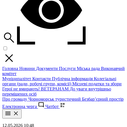
Головна
Новини
Документи
Послуги
Міська рада
Виконавчий
комітет
Муніципалітет
Контакти
Публічна інформація
Колегіальні
органи (ради, робочі групи, комісії)
Місцеві податки та збори
Герої не вмирають!
ВЕТЕРАНАМ
До уваги внутрішньо
переміщених осіб
Про громаду
Чорноморськ туристичний
Безбар’єрний простір
Електронна черга
Чатбот
12.05.2026 10:48