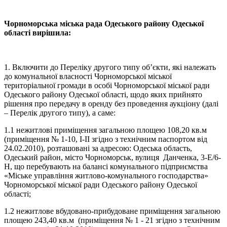
Чорноморська міська рада Одеського району Одеської
області вирішила:
1. Включити до Переліку другого типу об’єкти, які належать
до комунальної власності Чорноморської міської
територіальної громади в особі Чорноморської міської ради
Одеського району Одеської області, щодо яких прийнято
рішення про передачу в оренду без проведення аукціону (далі
– Перелік другого типу), а саме:
1.1 нежитлові приміщення загальною площею 108,20 кв.м
(приміщення № 1-10, І-ІІ згідно з технічним паспортом від
24.02.2010), розташовані за адресою: Одеська область,
Одеський район, місто Чорноморськ, вулиця Данченка, 3-Е/6-
Н, що перебувають на балансі комунального підприємства
«Міське управління житлово-комунального господарства»
Чорноморської міської ради Одеського району Одеської
області;
1.2 нежитлове вбудовано-прибудоване приміщення загальною
площею 243,40 кв.м (приміщення № 1 - 21 згідно з технічним