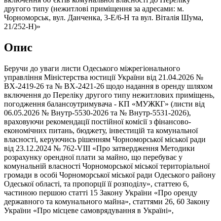
другого типу (нежитлові приміщення за адресами: м.
Чорноморськ, вул. Данченка, 3-Е/6-Н та вул. Віталія Шума,
21/252-Н)»
Опис
Беручи до уваги листи Одеського міжрегіонального
управління Міністерства юстиції України від 21.04.2026 №
ВХ-2419-26 та № ВХ-2421-26 щодо надання в оренду шляхом
включення до Переліку другого типу нежитлових приміщень,
погодження балансоутримувача - КП «МУЖКГ» (листи від
06.05.2026 № Внутр-5530-2026 та № Внутр-5531-2026),
враховуючи рекомендації постійної комісії з фінансово-
економічних питань, бюджету, інвестицій та комунальної
власності, керуючись рішенням Чорноморської міської ради
від 23.12.2024 № 762-VIII «Про затвердження Методики
розрахунку орендної плати за майно, що перебуває у
комунальній власності Чорноморської міської територіальної
громади в особі Чорноморської міської ради Одеського району
Одеської області, та пропорції її розподілу», статтею 6,
частиною першою статті 15 Закону України «Про оренду
державного та комунального майна», статтями 26, 60 Закону
України «Про місцеве самоврядування в Україні»,