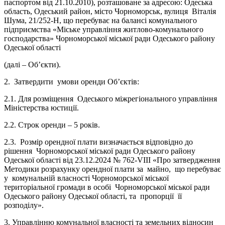
паспортом від 21.10.2010), розташоване за адресою: Одеська
область, Одеський район, місто Чорноморськ, вулиця Віталія
Шума, 21/252-Н, що перебуває на балансі комунального
підприємства «Міське управління житлово-комунального
господарства» Чорноморської міської ради Одеського району
Одеської області
(далі – Об’єкти).
2. Затвердити умови оренди Об’єктів:
2.1. Для розміщення Одеського міжрегіонального управління
Міністерства юстиції.
2.2. Строк оренди – 5 років.
2.3. Розмір орендної плати визначається відповідно до
рішення Чорноморської міської ради Одеського району
Одеської області від 23.12.2024 № 762-VIII «Про затвердження
Методики розрахунку орендної плати за майно, що перебуває
у комунальній власності Чорноморської міської
територіальної громади в особі Чорноморської міської ради
Одеського району Одеської області, та пропорції її
розподілу».
3. Управлінню комунальної власності та земельних відносин