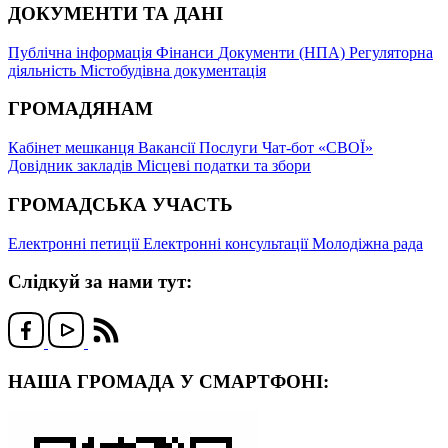
ДОКУМЕНТИ ТА ДАНІ
Публічна інформація
Фінанси
Документи (НПА)
Регуляторна
діяльність
Містобудівна документація
ГРОМАДЯНАМ
Кабінет мешканця
Вакансії
Послуги
Чат-бот «СВОЇ»
Довідник закладів
Місцеві податки та збори
ГРОМАДСЬКА УЧАСТЬ
Електронні петиції
Електронні консультації
Молодіжна рада
Слідкуй за нами тут:
НАША ГРОМАДА У СМАРТФОНІ: