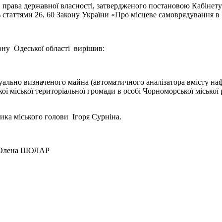
права державної власності, затвердженого постановою Кабінету 
 статтями 26, 60 Закону України «Про місцеве самоврядування в 
ону Одеської області вирішив:
уально визначеного майна (автоматичного аналізатора вмісту на
ої міської територіальної громади в особі Чорноморської місько
ика міського голови Ігоря Сурніна.
а ШОЛАР