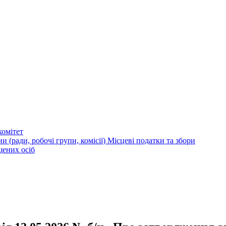
омітет
и (ради, робочі групи, комісії)
Місцеві податки та збори
щених осіб