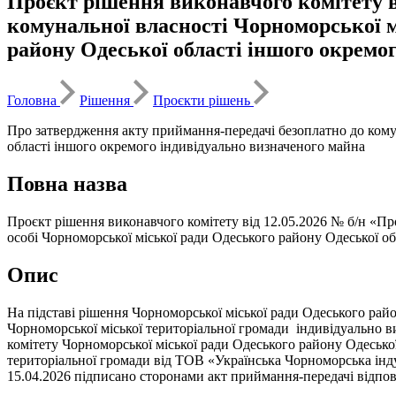
Проєкт рішення виконавчого комітету в
комунальної власності Чорноморської м
району Одеської області іншого окремо
Головна
Рішення
Проєкти рішень
Про затвердження акту приймання-передачі безоплатно до комун
області іншого окремого індивідуально визначеного майна
Повна назва
Проєкт рішення виконавчого комітету від 12.05.2026 № б/н «Пр
особі Чорноморської міської ради Одеського району Одеської о
Опис
На підставі рішення Чорноморської міської ради Одеського рай
Чорноморської міської територіальної громади індивідуально 
комітету Чорноморської міської ради Одеського району Одесько
територіальної громади від ТОВ «Українська Чорноморська інду
15.04.2026 підписано сторонами акт приймання-передачі відпов