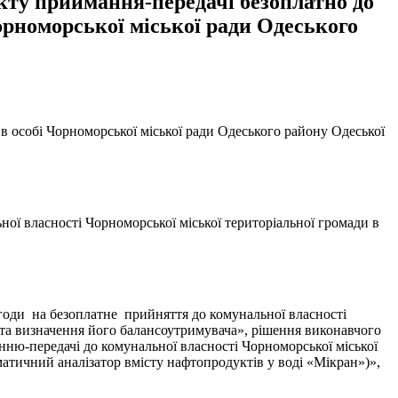
акту приймання-передачі безоплатно до
орноморської міської ради Одеського
в особі Чорноморської міської ради Одеського району Одеської
ої власності Чорноморської міської територіальної громади в
згоди на безоплатне прийняття до комунальної власності
 та визначення його балансоутримувача», рішення виконавчого
нню-передачі до комунальної власності Чорноморської міської
атичний аналізатор вмісту нафтопродуктів у воді «Мікран»)»,