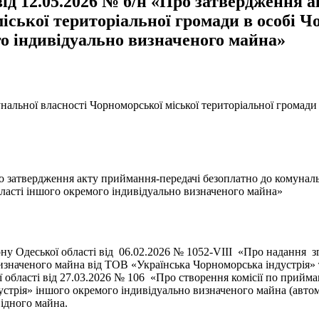
ід 12.05.2026 № б/н «Про затвердження 
іської територіальної громади в особі Ч
го індивідуально визначеного майна»
альної власності Чорноморської міської територіальної громади 
о затвердження акту приймання-передачі безоплатно до комунальн
бласті іншого окремого індивідуально визначеного майна»
ону Одеської області від 06.02.2026 № 1052-VIII «Про надання 
визначеного майна від ТОВ «Українська Чорноморська індустрія»
ї області від 27.03.2026 № 106 «Про створення комісії по прийма
стрія» іншого окремого індивідуально визначеного майна (автом
ідного майна.