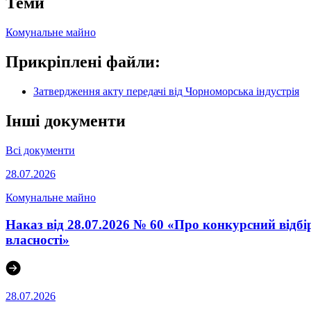
Теми
Комунальне майно
Прикріплені файли:
Затвердження акту передачі від Чорноморська індустрія
Інші документи
Всі документи
28.07.2026
Комунальне майно
Наказ від 28.07.2026 № 60 «Про конкурсний відбір
власності»
28.07.2026