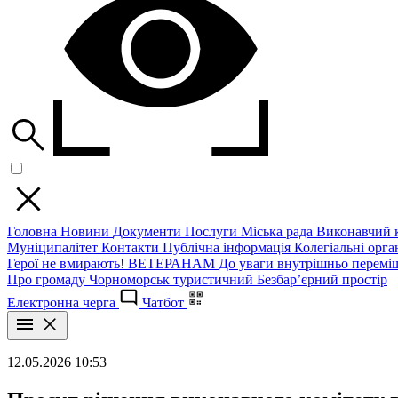
Головна
Новини
Документи
Послуги
Міська рада
Виконавчий к
Муніципалітет
Контакти
Публічна інформація
Колегіальні орган
Герої не вмирають!
ВЕТЕРАНАМ
До уваги внутрішньо перемі
Про громаду
Чорноморськ туристичний
Безбар’єрний простір
Електронна черга
Чатбот
12.05.2026 10:53