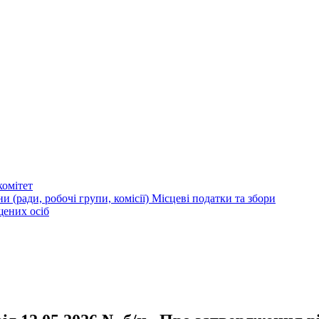
омітет
и (ради, робочі групи, комісії)
Місцеві податки та збори
щених осіб