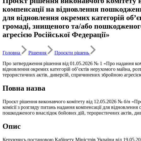
Проєкт рішення виконавчого комітету в
компенсації на відновлення пошкоджени
для відновлення окремих категорій об’
громаді, знищеного та/або пошкодженог
агресією Російської Федерації»
Головна
Рішення
Проєкти рішень
Про затвердження рішення від 01.05.2026 № 1 «Про надання ком
відновлення окремих категорій об’єктів нерухомого майна, роз
терористичних актів, диверсій, спричинених збройною агресією
Повна назва
Проєкт рішення виконавчого комітету від 12.05.2026 № б/н «П
комісії з розгляду питань надання компенсації для відновлення
пошкодженого внаслідок бойових дій, терористичних актів, ди
Опис
Керуючись постановою Кабінету Міністрів України від 19.05.202