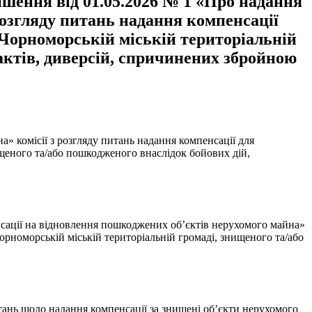
ішення від 01.05.2026 № 1 «Про надання
розгляду питань надання компенсації
 Чорноморській міській територіальній
актів, диверсій, спричинених збройною
» комісії з розгляду питань надання компенсації для
ищеного та/або пошкодженого внаслідок бойових дій,
нсації на відновлення пошкоджених об’єктів нерухомого майна»
орноморській міській територіальній громаді, знищеного та/або
итань щодо надання компенсації за знищені об’єкти нерухомого