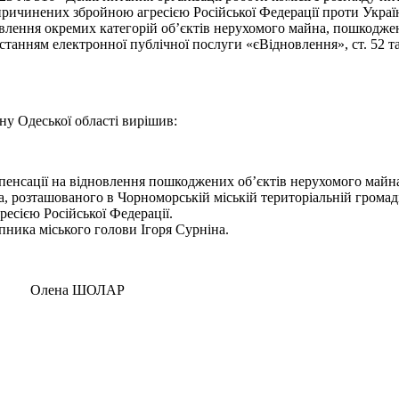
спричинених збройною агресією Російської Федерації проти Украї
лення окремих категорій об’єктів нерухомого майна, пошкоджени
станням електронної публічної послуги «єВідновлення», ст. 52 т
ну Одеської області вирішив:
енсації на відновлення пошкоджених об’єктів нерухомого майна»
а, розташованого в Чорноморській міській територіальній громад
есією Російської Федерації.
пника міського голови Ігоря Сурніна.
на ШОЛАР