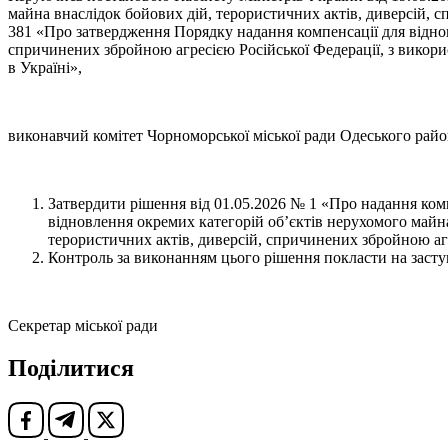
майна внаслідок бойових дій, терористичних актів, диверсій, 
381 «Про затвердження Порядку надання компенсації для віднов
спричинених збройною агресією Російської Федерації, з викори
в Україні»,
виконавчий комітет Чорноморської міської ради Одеського райо
Затвердити рішення від 01.05.2026 № 1 «Про надання комп
відновлення окремих категорій об’єктів нерухомого майн
терористичних актів, диверсій, спричинених збройною агр
Контроль за виконанням цього рішення покласти на засту
Секретар міської ради Оле
Поділитися