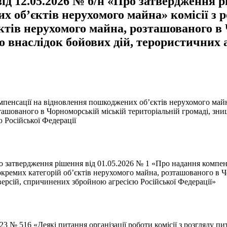
ід 12.05.2026 № б/н «Про затвердження р
х об’єктів нерухомого майна» комісії з 
єктів нерухомого майна, розташованого в
о внаслідок бойових дій, терористичних 
пенсації на відновлення пошкоджених об’єктів нерухомого майна
ташованого в Чорноморській міській територіальній громаді, зн
 Російської Федерації
ро затвердження рішення від 01.05.2026 № 1 «Про надання компе
 окремих категорій об’єктів нерухомого майна, розташованого в Ч
версій, спричинених збройною агресією Російської Федерації»
3 № 516 «Деякі питання організації роботи комісії з розгляду п