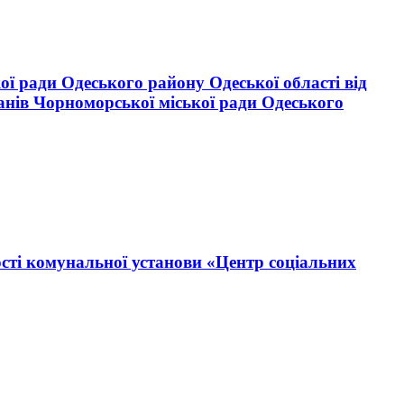
ої ради Одеського району Одеської області від
анів Чорноморської міської ради Одеського
ості комунальної установи «Центр соціальних