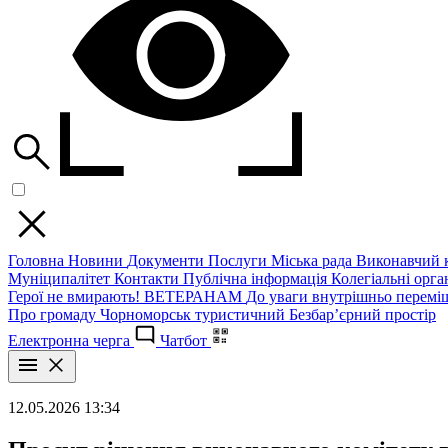
Головна
Новини
Документи
Послуги
Міська рада
Виконавчий к
Муніципалітет
Контакти
Публічна інформація
Колегіальні орган
Герої не вмирають!
ВЕТЕРАНАМ
До уваги внутрішньо перемі
Про громаду
Чорноморськ туристичний
Безбар’єрний простір
Електронна черга
Чатбот
12.05.2026 13:34