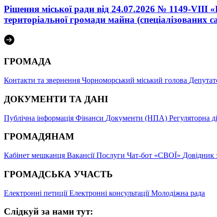
Рішення міської ради від 24.07.2026 № 1149-VIII
територіальної громади майна (спеціалізованих с
ГРОМАДА
Контакти та звернення
Чорноморський міський голова
Депутат
ДОКУМЕНТИ ТА ДАНІ
Публічна інформація
Фінанси
Документи (НПА)
Регуляторна д
ГРОМАДЯНАМ
Кабінет мешканця
Вакансії
Послуги
Чат-бот «СВОЇ»
Довідник 
ГРОМАДСЬКА УЧАСТЬ
Електронні петиції
Електронні консультації
Молодіжна рада
Слідкуй за нами тут: