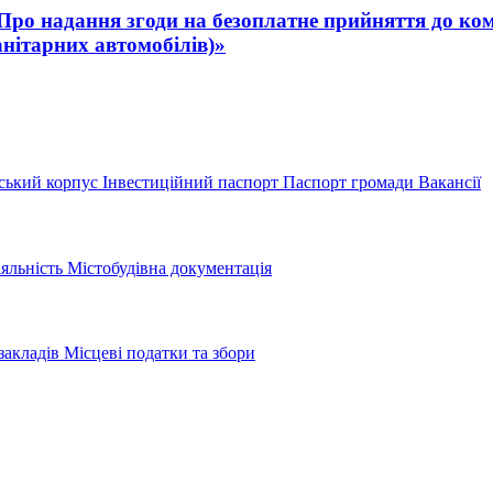
 «Про надання згоди на безоплатне прийняття до ко
анітарних автомобілів)»
ський корпус
Інвестиційний паспорт
Паспорт громади
Вакансії
іяльність
Містобудівна документація
закладів
Місцеві податки та збори