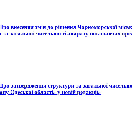
«Про внесення змін до рішення Чорноморської міськ
 та загальної чисельності апарату виконавчих орг
 «Про затвердження структури та загальної чисельн
ну Одеської області» у новій редакції»