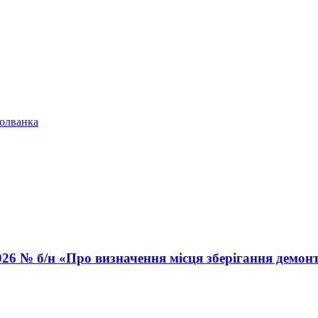
болванка
026 № б/н «Про визначення місця зберігання демон