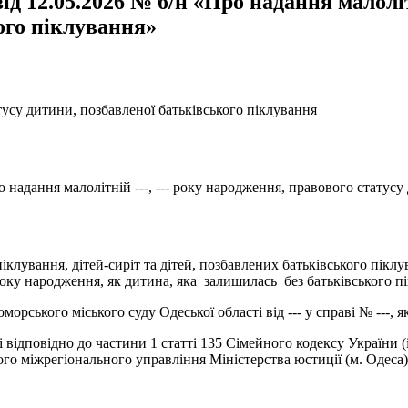
д 12.05.2026 № б/н «Про надання малолітн
ого піклування»
атусу дитини, позбавленої батьківського піклування
 надання малолітній ---, --- року народження, правового статусу
іклування, дітей-сиріт та дітей, позбавлених батьківського піклу
 року народження, як дитина, яка залишилась без батьківського п
рського міського суду Одеської області від --- у справі № ---, як
 відповідно до частини 1 статті 135 Сімейного кодексу України (
о міжрегіонального управління Міністерства юстиції (м. Одеса) ві