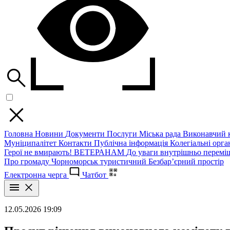
Головна
Новини
Документи
Послуги
Міська рада
Виконавчий к
Муніципалітет
Контакти
Публічна інформація
Колегіальні орган
Герої не вмирають!
ВЕТЕРАНАМ
До уваги внутрішньо перемі
Про громаду
Чорноморськ туристичний
Безбар’єрний простір
Електронна черга
Чатбот
12.05.2026 19:09