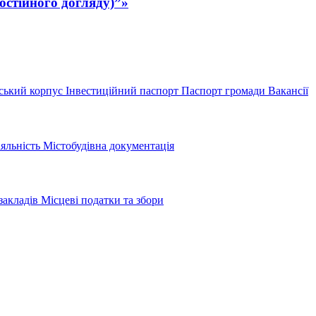
остійного догляду)”»
ський корпус
Інвестиційний паспорт
Паспорт громади
Вакансії
іяльність
Містобудівна документація
закладів
Місцеві податки та збори