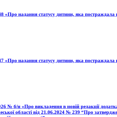
8 «Про надання статусу дитини, яка постраждала вн
7 «Про надання статусу дитини, яка постраждала вн
026 № б/н «Про викладення в новій редакції додатк
ької області від 21.06.2024 № 239 “Про затверджен