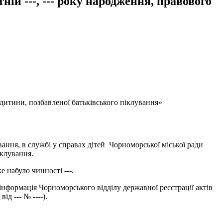
ій ---, --- року народження, правового
 дитини, позбавленої батьківського піклування»
вання, в службі у справах дітей Чорноморської міської ради
іклування.
е набуло чинності ---.
інформація Чорноморського відділу державної реєстрації актів
д --- № ----).