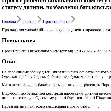
Проєкт рішення виконавчого комітету ві
статусу дитини, позбавленої батьківськ
Головна
Рішення
Проєкти рішень
Про надання малолітній ---, --- року народження, правового ст
Повна назва
Проєкт рішення виконавчого комітету від 12.05.2026 № б/н «Про
Опис
На первинному обліку дітей, які залишилися без батьківського п
Одеського району Одеської області перебуває малолітня ---, ---
Мати дитини, ---, позбавлена батьківських прав рішенням Чорномо
Відомості про батька при реєстрації народження дитини внесені
цивільного стану в Одеському районі Одеської області Південног
Наразі дитина тимчасово влаштована в сім’ю бабусі – ---.