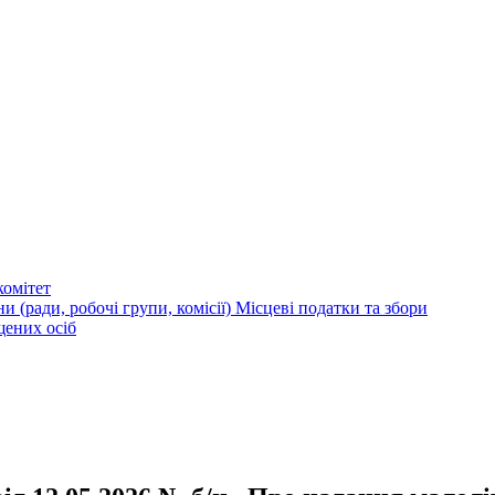
омітет
и (ради, робочі групи, комісії)
Місцеві податки та збори
щених осіб