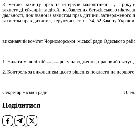
З метою захисту прав та інтересів малолітньої ---, --- року на
захисту дітей-сиріт та дітей, позбавлених батьківського піклу
діяльності, пов’язаної із захистом прав дитини, затвердженого 
захистом прав дитини», керуючись ст. ст. 34, 52 Закону Україн
виконавчий комітет Чорноморської міської ради Одеського райо
1. Надати малолітній ---, --- року народження, правовий статус
2. Контроль за виконанням цього рішення покласти на першого 
Секретар міської ради Олена 
Поділитися