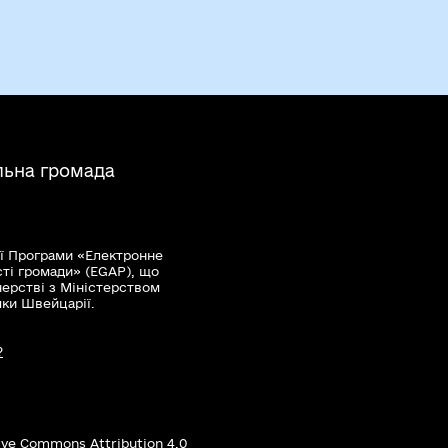
льна громада
ї Програми «Електронне
сті громади» (EGAP), що
нерстві з Міністерством
мки Швейцарії.
?
ive Commons Attribution 4.0