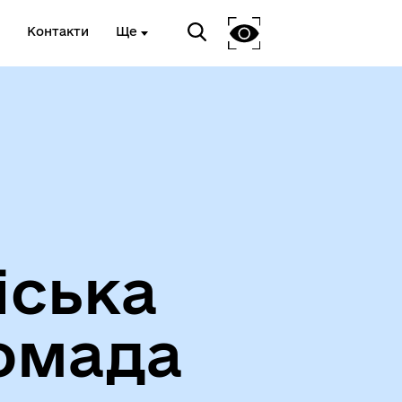
Контакти
Ще
Про громаду
іська
омада