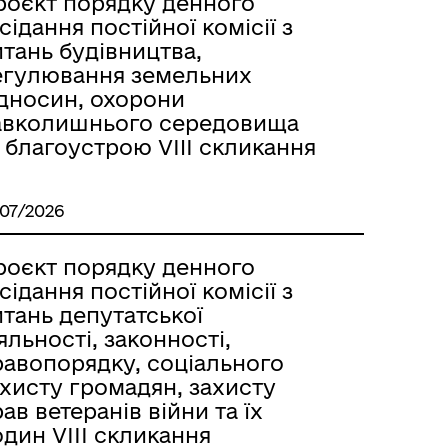
роєкт порядку денного
сідання постійної комісії з
тань будівництва,
егулювання земельних
ідносин, охорони
авколишнього середовища
 благоустрою VIII скликання
/07/2026
роєкт порядку денного
сідання постійної комісії з
тань депутатської
яльності, законності,
равопорядку, соціального
хисту громадян, захисту
ав ветеранів війни та їх
дин VІІІ скликання