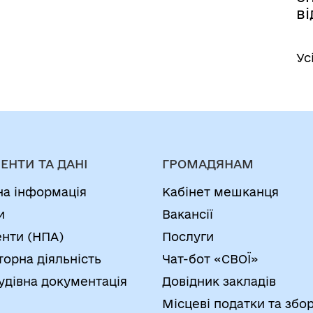
ві
Ус
ЕНТИ ТА ДАНІ
ГРОМАДЯНАМ
на інформація
Кабінет мешканця
и
Вакансії
нти (НПА)
Послуги
торна діяльність
Чат-бот «СВОЇ»
удівна документація
Довідник закладів
Місцеві податки та збо