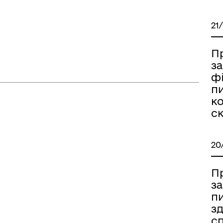
21
П
за
ф
пи
ко
с
20
П
за
пи
зд
сп