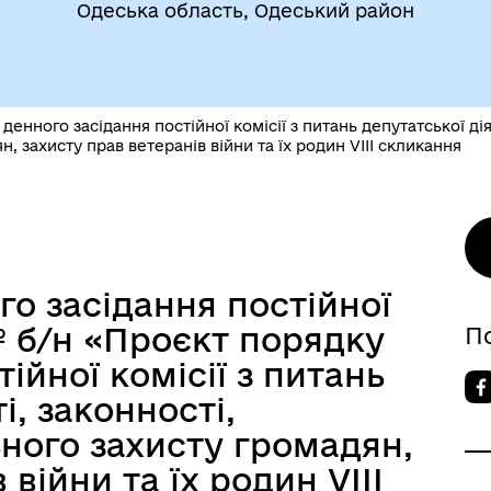
Одеська область, Одеський район
егіальні органи (ради,
ВЕТЕРАНАМ
очі групи, комісії)
денного засідання постійної комісії з питань депутатської ді
н, захисту прав ветеранів війни та їх родин VІІІ скликання
о засідання постійної
До уваги внутрішньо
цеві податки та збори
 № б/н «Проєкт порядку
П
переміщених осіб
ійної комісії з питань
і, законності,
ного захисту громадян,
 війни та їх родин VІІІ