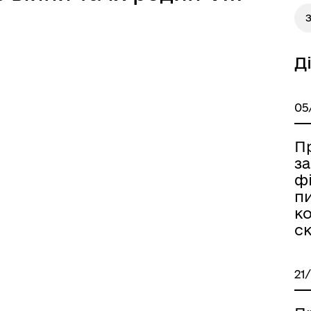
З
Д
05
П
за
ф
пи
ко
ск
21