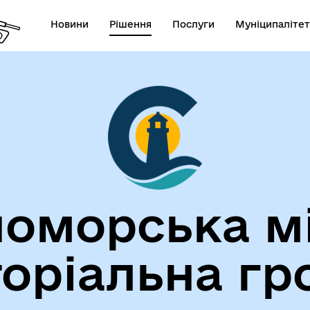
Новини
Рішення
Послуги
Муніципалітет
лічна інформація
Герої не вмирають!
оморська м
торіальна гр