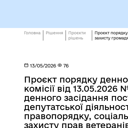
Кол
Виконавчий комітет
роб
Головна
Рішення
Проєкти
Проєкт порядку 
рішень
захисту громадя
13/05/2026
76
Проєкт порядку денног
Міс
комісії від 13.05.2026
денного засідання пост
депутатської діяльност
правопорядку, соціаль
захисту прав ветеранів