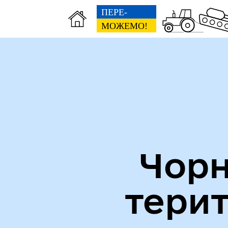
Міська рада
Пуб
Чорн
тери