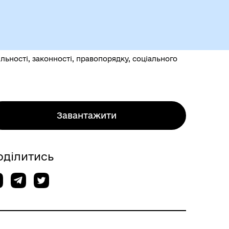
Чорноморськ туристичний
яльності, законності, правопорядку, соціального
Завантажити
Безбар’єрний простір
оділитись