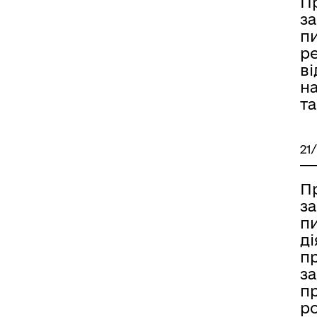
П
за
пи
р
в
н
та
21
П
за
пи
ді
п
за
пр
ро