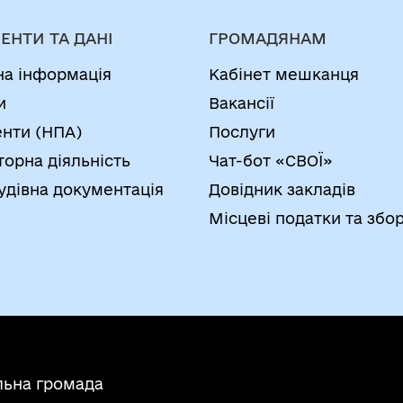
ЕНТИ ТА ДАНІ
ГРОМАДЯНАМ
на інформація
Кабінет мешканця
и
Вакансії
нти (НПА)
Послуги
торна діяльність
Чат-бот «СВОЇ»
удівна документація
Довідник закладів
Місцеві податки та збо
льна громада