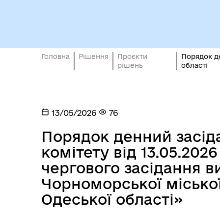
Кол
Виконавчий комітет
роб
Головна
Рішення
Проєкти
Порядок д
рішень
області
13/05/2026
76
Міс
Порядок денний засід
комітету від 13.05.20
чергового засідання в
Чорноморської місько
Одеської області»