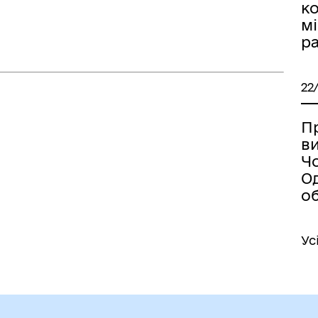
к
мі
ра
22
П
в
Ч
О
об
Ус