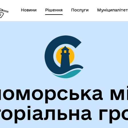
Новини
Рішення
Послуги
Муніципалітет
лічна інформація
Герої не вмирають!
оморська м
торіальна гр