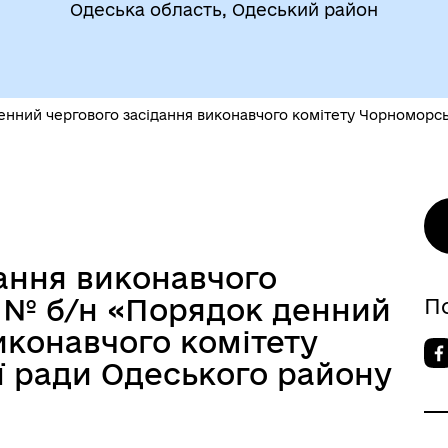
егіальні органи (ради,
Одеська область, Одеський район
ВЕТЕРАНАМ
очі групи, комісії)
енний чергового засідання виконавчого комітету Чорноморсь
До уваги внутрішньо
цеві податки та збори
ання виконавчого
переміщених осіб
26 № б/н «Порядок денний
П
иконавчого комітету
ї ради Одеського району