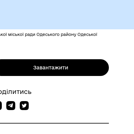
Чорноморськ туристичний
кої міської ради Одеського району Одеської
Завантажити
Безбар’єрний простір
оділитись