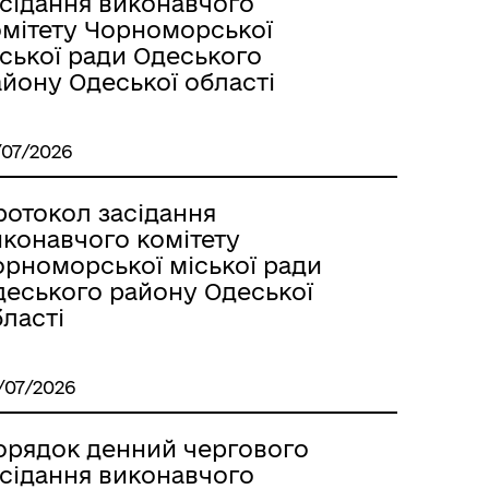
асідання виконавчого
омітету Чорноморської
ської ради Одеського
йону Одеської області
/07/2026
ротокол засідання
иконавчого комітету
орноморської міської ради
деського району Одеської
ласті
/07/2026
орядок денний чергового
асідання виконавчого