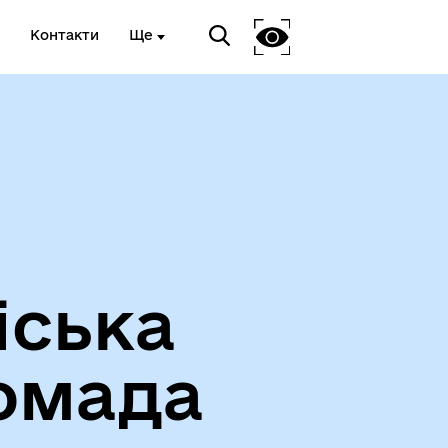
Контакти
Ще
Про громаду
іська
омада