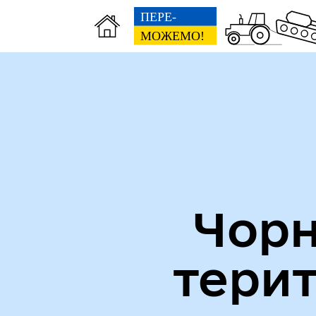
Міська рада
Пуб
Чорн
тери