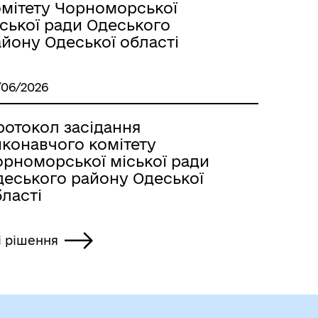
омітету Чорноморської
ської ради Одеського
йону Одеської області
/06/2026
ротокол засідання
иконавчого комітету
орноморської міської ради
деського району Одеської
ласті
і рішення