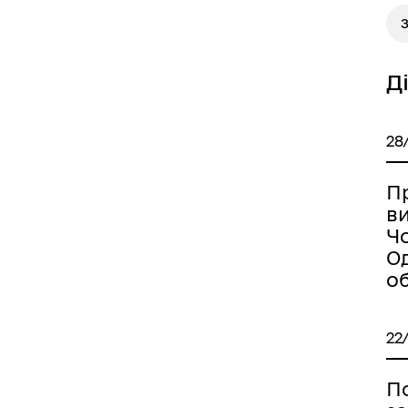
Д
28
П
в
Ч
О
об
22
П