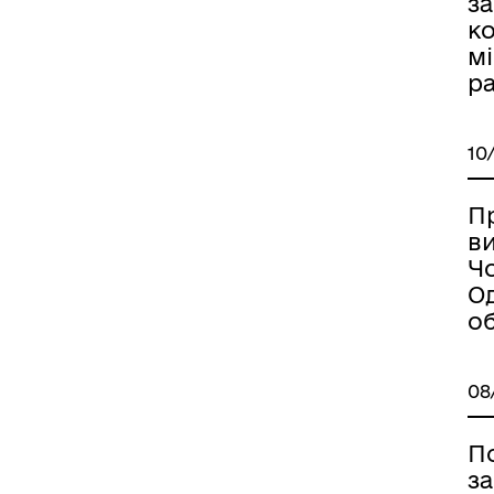
з
к
мі
ра
10
П
в
Ч
О
об
08
П
з