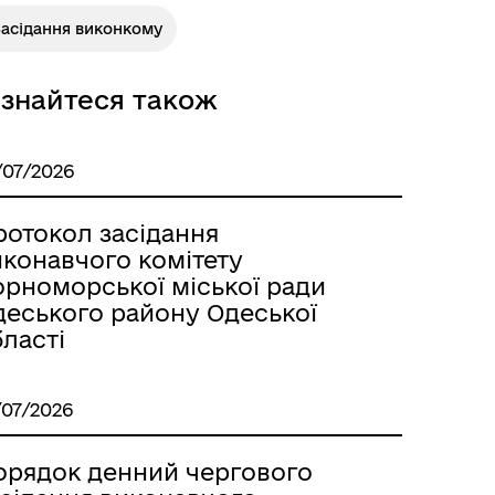
Засідання виконкому
ізнайтеся також
/07/2026
ротокол засідання
иконавчого комітету
орноморської міської ради
деського району Одеської
ласті
/07/2026
орядок денний чергового