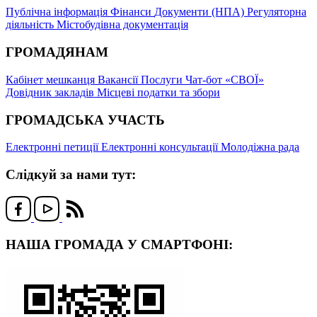
Публічна інформація
Фінанси
Документи (НПА)
Регуляторна
діяльність
Містобудівна документація
ГРОМАДЯНАМ
Кабінет мешканця
Вакансії
Послуги
Чат-бот «СВОЇ»
Довідник закладів
Місцеві податки та збори
ГРОМАДСЬКА УЧАСТЬ
Електронні петиції
Електронні консультації
Молодіжна рада
Слідкуй за нами тут:
НАША ГРОМАДА У СМАРТФОНІ: