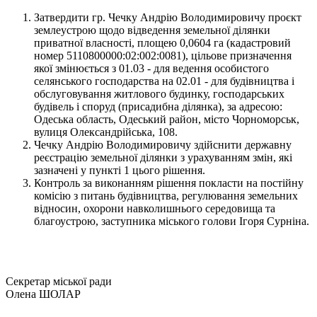
Затвердити гр. Чечку Андрію Володимировичу проєкт
землеустрою щодо відведення земельної ділянки
приватної власності, площею 0,0604 га (кадастровий
номер 5110800000:02:002:0081), цільове призначення
якої змінюється з 01.03 - для ведення особистого
селянського господарства на 02.01 - для будівництва і
обслуговування житлового будинку, господарських
будівель і споруд (присадибна ділянка), за адресою:
Одеська область, Одеський район, місто Чорноморськ,
вулиця Олександрійська, 108.
Чечку Андрію Володимировичу здійснити державну
реєстрацію земельної ділянки з урахуванням змін, які
зазначені у пункті 1 цього рішення.
Контроль за виконанням рішення покласти на постійну
комісію з питань будівництва, регулювання земельних
відносин, охорони навколишнього середовища та
благоустрою, заступника міського голови Ігоря Сурніна.
Секретар міської ради
Олена ШОЛАР