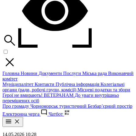
Головна
Новини
Документи
Послуги
Міська рада
Виконавчий
комітет
Муніципалітет
Контакти
Публічна інформація
Колегіальні
органи (ради, робочі групи, комісії)
Місцеві податки та збори
Герої не вмирають!
ВЕТЕРАНАМ
До уваги внутрішньо
переміщених осіб
Про громаду
Чорноморськ туристичний
Безбар’єрний простір
Електронна черга
Чатбот
14.05.2026 10:28