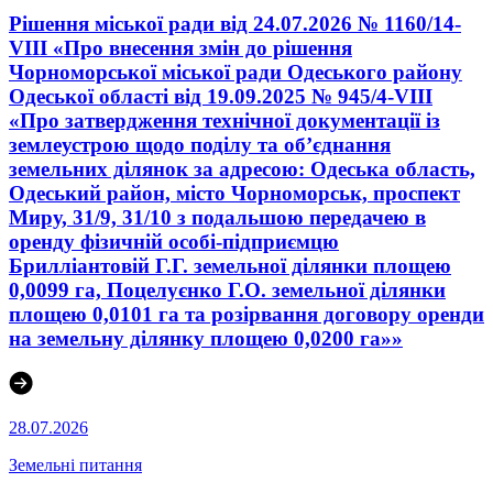
Рішення міської ради від 24.07.2026 № 1160/14-
VIII «Про внесення змін до рішення
Чорноморської міської ради Одеського району
Одеської області від 19.09.2025 № 945/4-VIII
«Про затвердження технічної документації із
землеустрою щодо поділу та об’єднання
земельних ділянок за адресою: Одеська область,
Одеський район, місто Чорноморськ, проспект
Миру, 31/9, 31/10 з подальшою передачею в
оренду фізичній особі-підприємцю
Брилліантовій Г.Г. земельної ділянки площею
0,0099 га, Поцелуєнко Г.О. земельної ділянки
площею 0,0101 га та розірвання договору оренди
на земельну ділянку площею 0,0200 га»»
28.07.2026
Земельні питання