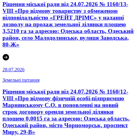
Рішення міської ради від 24.07.2026 № 1160/13-
VIII «Про відмову товариству з обмеженою
відповідальністю «ГРЕЙТ ДРІМС» у наданні
дозволу на продаж земельної ділянки площею
3,5210 га за адресою: Одеська область, Одеський
район, село Малодолинське, вулиця Заводська,
80-Ж»
28.07.2026
Земельні питання
Рішення міської ради від 24.07.2026 № 1160/12-
VIII «Про відмову фізичній особі-підприємцю
Марнянському С.О. в поновленні на новий
строк договору оренди земельної ділянки
площею 0,0015 га за адресою: Одеська область,
Одеський район, місто Чорноморськ, проспект
Миру, 29-В»