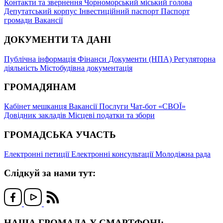
Контакти та звернення
Чорноморський міський голова
Депутатський корпус
Інвестиційний паспорт
Паспорт
громади
Вакансії
ДОКУМЕНТИ ТА ДАНІ
Публічна інформація
Фінанси
Документи (НПА)
Регуляторна
діяльність
Містобудівна документація
ГРОМАДЯНАМ
Кабінет мешканця
Вакансії
Послуги
Чат-бот «СВОЇ»
Довідник закладів
Місцеві податки та збори
ГРОМАДСЬКА УЧАСТЬ
Електронні петиції
Електронні консультації
Молодіжна рада
Слідкуй за нами тут:
НАША ГРОМАДА У СМАРТФОНІ: