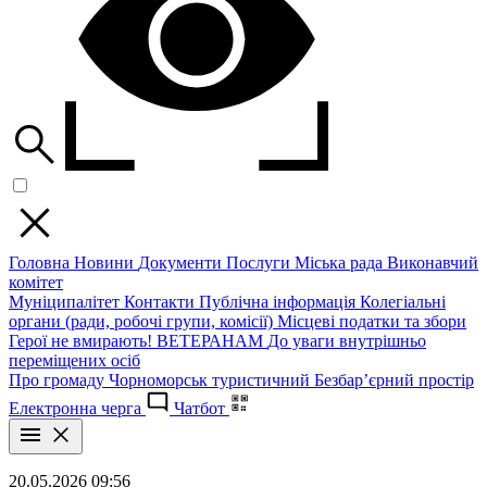
Головна
Новини
Документи
Послуги
Міська рада
Виконавчий
комітет
Муніципалітет
Контакти
Публічна інформація
Колегіальні
органи (ради, робочі групи, комісії)
Місцеві податки та збори
Герої не вмирають!
ВЕТЕРАНАМ
До уваги внутрішньо
переміщених осіб
Про громаду
Чорноморськ туристичний
Безбар’єрний простір
Електронна черга
Чатбот
20.05.2026 09:56