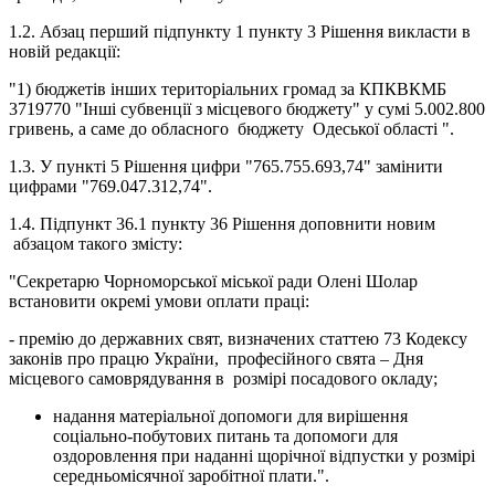
1.2. Абзац перший підпункту 1 пункту 3 Рішення викласти в
новій редакції:
"1) бюджетів інших територіальних громад за КПКВКМБ
3719770 "Інші субвенції з місцевого бюджету" у сумі 5.002.800
гривень, а саме до обласного бюджету Одеської області ".
1.3. У пункті 5 Рішення цифри "765.755.693,74" замінити
цифрами "769.047.312,74".
1.4. Підпункт 36.1 пункту 36 Рішення доповнити новим
абзацом такого змісту:
"Секретарю Чорноморської міської ради Олені Шолар
встановити окремі умови оплати праці:
- премію до державних свят, визначених статтею 73 Кодексу
законів про працю України, професійного свята – Дня
місцевого самоврядування в розмірі посадового окладу;
надання матеріальної допомоги для вирішення
соціально-побутових питань та допомоги для
оздоровлення при наданні щорічної відпустки у розмірі
середньомісячної заробітної плати.".