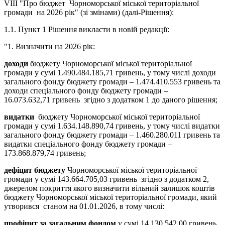
VІII "Про бюджет Чорноморської міської територіальної
громади на 2026 рік" (зі змінами) (далі-Рішення):
1.1. Пункт 1 Рішення викласти в новій редакції:
"1. Визначити на 2026 рік:
доходи
бюджету Чорноморської міської територіальної
громади у сумі 1.490.484.185,71 гривень, у тому числі доходи
загального фонду бюджету громади – 1.474.410.553 гривень та
доходи спеціального фонду бюджету громади –
16.073.632,71 гривень згідно з додатком 1 до даного рішення;
видатки
бюджету Чорноморської міської територіальної
громади у сумі 1.634.148.890,74 гривень, у тому числі видатки
загального фонду бюджету громади – 1.460.280.011 гривень та
видатки спеціального фонду бюджету громади –
173.868.879,74 гривень;
дефіцит бюджету
Чорноморської міської територіальної
громади у сумі 143.664.705,03 гривень згідно з додатком 2,
джерелом покриття якого визначити вільний залишок коштів
бюджету Чорноморської міської територіальної громади, який
утворився станом на 01.01.2026, в тому числі:
профіцит
за загальним фондом
у сумі 14.130.542,00 гривень,