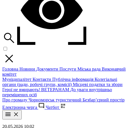
Головна
Новини
Документи
Послуги
Міська рада
Виконавчий
комітет
Муніципалітет
Контакти
Публічна інформація
Колегіальні
органи (ради, робочі групи, комісії)
Місцеві податки та збори
Герої не вмирають!
ВЕТЕРАНАМ
До уваги внутрішньо
переміщених осіб
Про громаду
Чорноморськ туристичний
Безбар’єрний простір
Електронна черга
Чатбот
20.05.2026 10:02