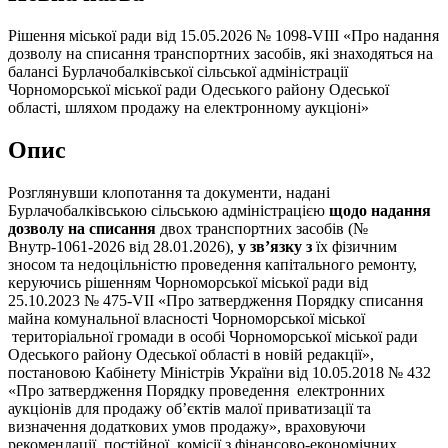
Рішення міської ради від 15.05.2026 № 1098-VIII «Про надання
дозволу на списання транспортних засобів, які знаходяться на
балансі Бурлачобалківської сільської адміністрації
Чорноморської міської ради Одеського району Одеської
області, шляхом продажу на електронному аукціоні»
Опис
Розглянувши клопотання та документи, надані
Бурлачобалківською сільською адміністрацією
щодо надання
дозволу на списання
двох транспортних засобів (№
Внутр-1061-2026 від 28.01.2026),
у зв’язку з
їх фізичним
зносом та недоцільністю проведення капітального ремонту,
керуючись рішенням Чорноморської міської ради від
25.10.2023 № 475-VII «Про затвердження Порядку списання
майна комунальної власності Чорноморської міської
територіальної громади в особі Чорноморської міської ради
Одеського району Одеської області в новій редакції»,
постановою Кабінету Міністрів України від 10.05.2018 № 432
«Про затвердження Порядку проведення електронних
аукціонів для продажу об’єктів малої приватизації та
визначення додаткових умов продажу», враховуючи
рекомендації постійної комісії з фінансово-економічних