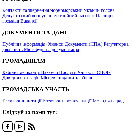
Контакти та звернення
Чорноморський міський голова
Депутатський корпус
Інвестиційний паспорт
Паспорт
громади
Вакансії
ДОКУМЕНТИ ТА ДАНІ
Публічна інформація
Фінанси
Документи (НПА)
Регуляторна
діяльність
Містобудівна документація
ГРОМАДЯНАМ
Кабінет мешканця
Вакансії
Послуги
Чат-бот «СВОЇ»
Довідник закладів
Місцеві податки та збори
ГРОМАДСЬКА УЧАСТЬ
Електронні петиції
Електронні консультації
Молодіжна рада
Слідкуй за нами тут: