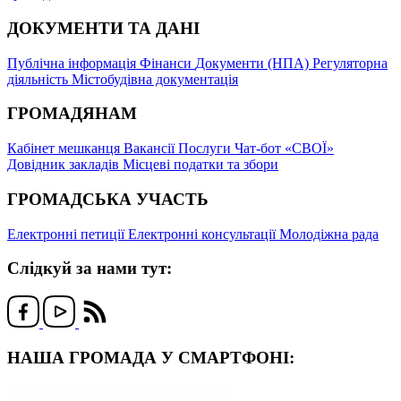
ДОКУМЕНТИ ТА ДАНІ
Публічна інформація
Фінанси
Документи (НПА)
Регуляторна
діяльність
Містобудівна документація
ГРОМАДЯНАМ
Кабінет мешканця
Вакансії
Послуги
Чат-бот «СВОЇ»
Довідник закладів
Місцеві податки та збори
ГРОМАДСЬКА УЧАСТЬ
Електронні петиції
Електронні консультації
Молодіжна рада
Слідкуй за нами тут:
НАША ГРОМАДА У СМАРТФОНІ: