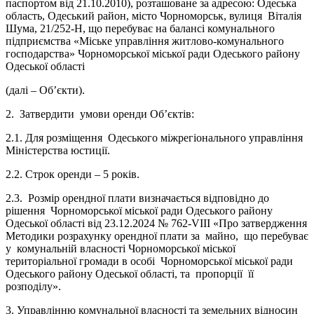
паспортом від 21.10.2010), розташоване за адресою: Одеська
область, Одеський район, місто Чорноморськ, вулиця Віталія
Шума, 21/252-Н, що перебуває на балансі комунального
підприємства «Міське управління житлово-комунального
господарства» Чорноморської міської ради Одеського району
Одеської області
(далі – Об’єкти).
2. Затвердити умови оренди Об’єктів:
2.1. Для розміщення Одеського міжрегіонального управління
Міністерства юстиції.
2.2. Строк оренди – 5 років.
2.3. Розмір орендної плати визначається відповідно до
рішення Чорноморської міської ради Одеського району
Одеської області від 23.12.2024 № 762-VIII «Про затвердження
Методики розрахунку орендної плати за майно, що перебуває
у комунальній власності Чорноморської міської
територіальної громади в особі Чорноморської міської ради
Одеського району Одеської області, та пропорції її
розподілу».
3. Управлінню комунальної власності та земельних відносин