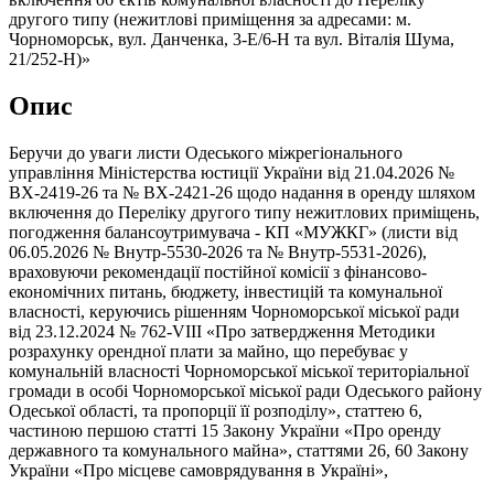
другого типу (нежитлові приміщення за адресами: м.
Чорноморськ, вул. Данченка, 3-Е/6-Н та вул. Віталія Шума,
21/252-Н)»
Опис
Беручи до уваги листи Одеського міжрегіонального
управління Міністерства юстиції України від 21.04.2026 №
ВХ-2419-26 та № ВХ-2421-26 щодо надання в оренду шляхом
включення до Переліку другого типу нежитлових приміщень,
погодження балансоутримувача - КП «МУЖКГ» (листи від
06.05.2026 № Внутр-5530-2026 та № Внутр-5531-2026),
враховуючи рекомендації постійної комісії з фінансово-
економічних питань, бюджету, інвестицій та комунальної
власності, керуючись рішенням Чорноморської міської ради
від 23.12.2024 № 762-VIII «Про затвердження Методики
розрахунку орендної плати за майно, що перебуває у
комунальній власності Чорноморської міської територіальної
громади в особі Чорноморської міської ради Одеського району
Одеської області, та пропорції її розподілу», статтею 6,
частиною першою статті 15 Закону України «Про оренду
державного та комунального майна», статтями 26, 60 Закону
України «Про місцеве самоврядування в Україні»,