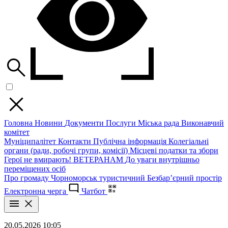
Головна
Новини
Документи
Послуги
Міська рада
Виконавчий
комітет
Муніципалітет
Контакти
Публічна інформація
Колегіальні
органи (ради, робочі групи, комісії)
Місцеві податки та збори
Герої не вмирають!
ВЕТЕРАНАМ
До уваги внутрішньо
переміщених осіб
Про громаду
Чорноморськ туристичний
Безбар’єрний простір
Електронна черга
Чатбот
20.05.2026 10:05