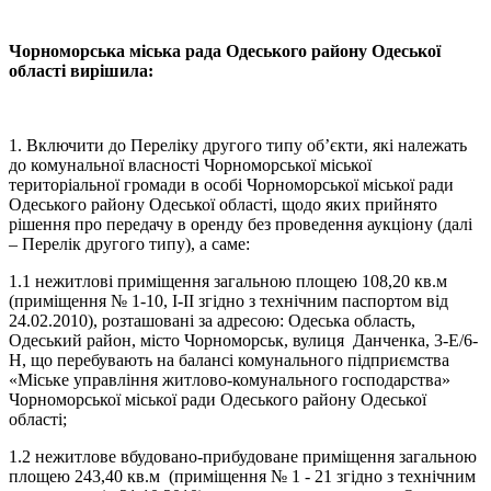
Чорноморська міська рада Одеського району Одеської
області вирішила:
1. Включити до Переліку другого типу об’єкти, які належать
до комунальної власності Чорноморської міської
територіальної громади в особі Чорноморської міської ради
Одеського району Одеської області, щодо яких прийнято
рішення про передачу в оренду без проведення аукціону (далі
– Перелік другого типу), а саме:
1.1 нежитлові приміщення загальною площею 108,20 кв.м
(приміщення № 1-10, І-ІІ згідно з технічним паспортом від
24.02.2010), розташовані за адресою: Одеська область,
Одеський район, місто Чорноморськ, вулиця Данченка, 3-Е/6-
Н, що перебувають на балансі комунального підприємства
«Міське управління житлово-комунального господарства»
Чорноморської міської ради Одеського району Одеської
області;
1.2 нежитлове вбудовано-прибудоване приміщення загальною
площею 243,40 кв.м (приміщення № 1 - 21 згідно з технічним