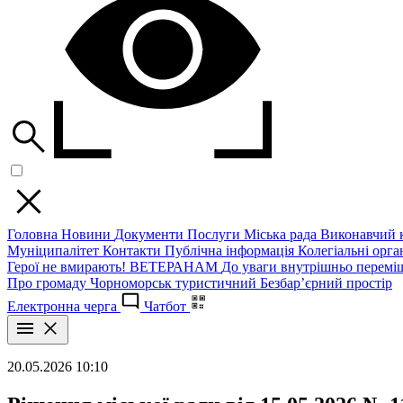
Головна
Новини
Документи
Послуги
Міська рада
Виконавчий к
Муніципалітет
Контакти
Публічна інформація
Колегіальні орган
Герої не вмирають!
ВЕТЕРАНАМ
До уваги внутрішньо перемі
Про громаду
Чорноморськ туристичний
Безбар’єрний простір
Електронна черга
Чатбот
20.05.2026 10:10