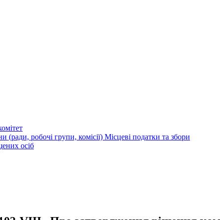
омітет
и (ради, робочі групи, комісії)
Місцеві податки та збори
щених осіб