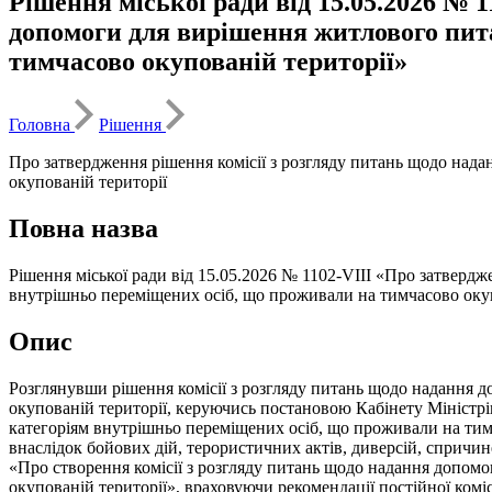
Рішення міської ради від 15.05.2026 № 
допомоги для вирішення житлового пит
тимчасово окупованій території»
Головна
Рішення
Про затвердження рішення комісії з розгляду питань щодо на
окупованій території
Повна назва
Рішення міської ради від 15.05.2026 № 1102-VIII «Про затверд
внутрішньо переміщених осіб, що проживали на тимчасово окуп
Опис
Розглянувши рішення комісії з розгляду питань щодо надання
окупованій території, керуючись постановою Кабінету Мініст
категоріям внутрішньо переміщених осіб, що проживали на тим
внаслідок бойових дій, терористичних актів, диверсій, спричин
«Про створення комісії з розгляду питань щодо надання допом
окупованій території», враховуючи рекомендації постійної комісі