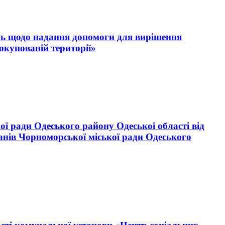
тань щодо надання допомоги для вирішення
окупованій території»
ої ради Одеського району Одеської області від
анів Чорноморської міської ради Одеського