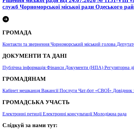
Рішення міської ради від 24.07.2026 № 1151-VIII
служб Чорноморської міської ради Одеського райо
ГРОМАДА
Контакти та звернення
Чорноморський міський голова
Депутат
ДОКУМЕНТИ ТА ДАНІ
Публічна інформація
Фінанси
Документи (НПА)
Регуляторна д
ГРОМАДЯНАМ
Кабінет мешканця
Вакансії
Послуги
Чат-бот «СВОЇ»
Довідник 
ГРОМАДСЬКА УЧАСТЬ
Електронні петиції
Електронні консультації
Молодіжна рада
Слідкуй за нами тут: