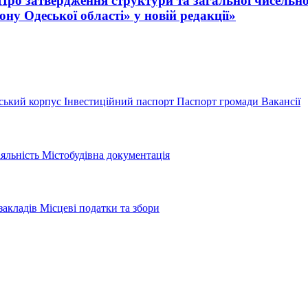
 «Про затвердження структури та загальної чисельн
ну Одеської області» у новій редакції»
ський корпус
Інвестиційний паспорт
Паспорт громади
Вакансії
іяльність
Містобудівна документація
закладів
Місцеві податки та збори