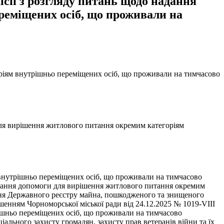
ісії з розгляду питань щодо надання
реміщених осіб, що проживали на
ріям внутрішньо переміщених осіб, що проживали на тимчасово
 для вирішення житлового питання окремим категоріям
 внутрішньо переміщених осіб, що проживали на тимчасово
адання допомоги для вирішення житлового питання окремим
ення Державного реєстру майна, пошкодженого та знищеного
шенням Чорноморської міської ради від 24.12.2025 № 1019-VIII
ішньо переміщених осіб, що проживали на тимчасово
ціального захисту громадян, захисту прав ветеранів війни та їх