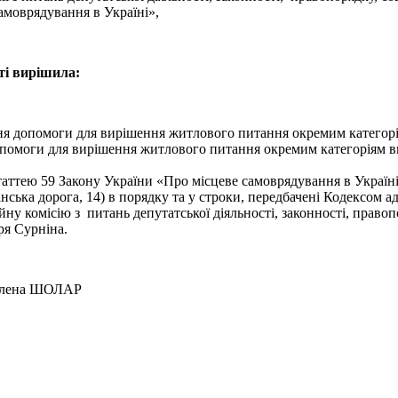
самоврядування в Україні»,
ті вирішила:
ання допомоги для вирішення житлового питання окремим катего
 допомоги для вирішення житлового питання окремим категоріям 
таттею 59 Закону України «Про місцеве самоврядування в Україн
нська дорога, 14) в порядку та у строки, передбачені Кодексом 
у комісію з питань депутатської діяльності, законності, правоп
ря Сурніна.
 ШОЛАР