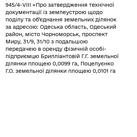
945/4-VIII «Про затвердження технічної
документації із землеустрою щодо
поділу та об’єднання земельних ділянок
за адресою: Одеська область, Одеський
район, місто Чорноморськ, проспект
Миру, 31/9, 31/10 з подальшою
передачею в оренду фізичній особі-
підприємцю Брилліантовій Г.Г. земельної
ділянки площею 0,0099 га, Поцелуєнко
Г.О. земельної ділянки площею 0,0101 га
та розірвання договору оренди на
земельну ділянку площею 0,0200 га»
28/07/2026
Про відмову товариству з обмеженою
відповідальністю «ГРЕЙТ ДРІМС» у
наданні дозволу на продаж земельної