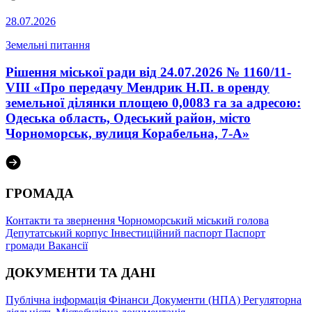
28.07.2026
Земельні питання
Рішення міської ради від 24.07.2026 № 1160/11-
VIII «Про передачу Мендрик Н.П. в оренду
земельної ділянки площею 0,0083 га за адресою:
Одеська область, Одеський район, місто
Чорноморськ, вулиця Корабельна, 7-А»
ГРОМАДА
Контакти та звернення
Чорноморський міський голова
Депутатський корпус
Інвестиційний паспорт
Паспорт
громади
Вакансії
ДОКУМЕНТИ ТА ДАНІ
Публічна інформація
Фінанси
Документи (НПА)
Регуляторна