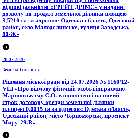
VIII «Про відмову товариству з обмеженою
відповідальністю «ГРЕЙТ ДРІМС» у наданні
дозволу на продаж земельної ділянки площею
3,5210 га за адресою: Одеська область, Одеський
район, село Малодолинське, вулиця Заводська,
80-Ж»
28.07.2026
Земельні питання
Рішення міської ради від 24.07.2026 № 1160/12-
VIII «Про відмову фізичній особі-підприємцю
Марнянському С.О. в поновленні на новий
строк договору оренди земельної ділянки
площею 0,0015 га за адресою: Одеська область,
Одеський район, місто Чорноморськ, проспект
Миру, 29-В»