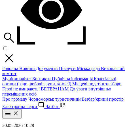
Головна
Новини
Документи
Послуги
Міська рада
Виконавчий
комітет
Муніципалітет
Контакти
Публічна інформація
Колегіальні
органи (ради, робочі групи, комісії)
Місцеві податки та збори
Герої не вмирають!
ВЕТЕРАНАМ
До уваги внутрішньо
переміщених осіб
Про громаду
Чорноморськ туристичний
Безбар’єрний простір
Електронна черга
Чатбот
20.05.2026 10:28