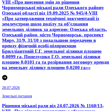
VIII «Про внесення змін до рішення
Чорноморської міської ради Одеського району
Одеської області від 19.09.2025 № 945/4-VIII
«Про затвердження технічної документації із
землеустрою щодо поділу та об’єднання
земельних ділянок за адресою: Одеська область,
Одеський район, місто Чорноморськ, проспект
Миру, 31/9, 31/10 з подальшою передачею в
оренду фізичній особі-підприємцю
Брилліантовій Г.Г. земельної ділянки площею
0,0099 га, Поцелуєнко Г.О. земельної ділянки
площею 0,0101 га та розірвання договору оренди
на земельну ділянку площею 0,0200 га»»
28.07.2026
Земельні питання
Рішення міської ради від 24.07.2026 № 1160/13-