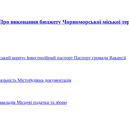
 «Про виконання бюджету Чорноморської міської тер
ський корпус
Інвестиційний паспорт
Паспорт громади
Вакансії
іяльність
Містобудівна документація
закладів
Місцеві податки та збори