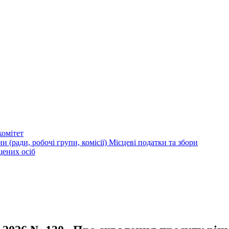
омітет
и (ради, робочі групи, комісії)
Місцеві податки та збори
щених осіб