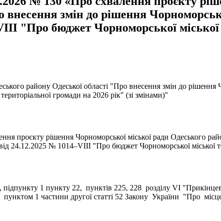
5.2026 № 130 «Про схвалення проєкту рі
о внесення змін до рішення Чорноморськ
–VІII "Про бюджет Чорноморської міської 
ського району Одеської області "Про внесення змін до рішення Ч
територіальної громади на 2026 рік" (зі змінами)"
ення проєкту рішення Чорноморської міської ради Одеського рай
від 24.12.2025 № 1014–VІII "Про бюджет Чорноморської міської те
і 78, підпункту 1 пункту 22, пунктів 225, 228 розділу VI "Прикін
а пунктом 1 частини другої статті 52 Закону України "Про місц