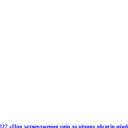
 227 «Про затвердження змін до річних обсягів мі