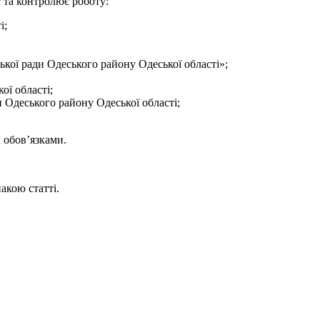
та контролює роботу:
і;
кої ради Одеського району Одеської області»;
ої області;
 Одеського району Одеської області;
 обов’язками.
акою статті.