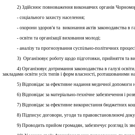
2) Здійснює повноваження виконавчих органів Чорноморської
- соціального захисту населення;
- охорони здоров'я та виконання актів законодавства в галуз
- освіти та організації виховання молоді;
- аналізу та прогнозування суспільно-політичних процесі
3) Організовує роботу щодо підготовки, прийняття та викон
4) Організовує дотримання законодавства в галузі освіти, в
закладами освіти усіх типів і форм власності, розташованими на
5) Відповідає за ефективне надання медичної допомоги на
6) Відповідає за матеріально-технічне забезпечення і розв
7) Відповідає за ефективне використання бюджетних коштів 
8) Підписує договори, угоди та правовстановлюючі документи,
9) Проводить прийом громадян, забезпечує розгляд їх зве