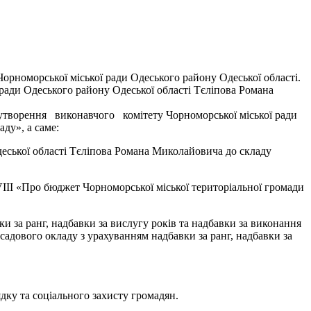
орноморської міської ради Одеського району Одеської області.
 ради Одеського району Одеської області Тєліпова Романа
о утворення виконавчого комітету Чорноморської міської ради
ьного складу», а саме:
деської області Тєліпова Романа Миколайовича до складу
 VIII «Про бюджет Чорноморської міської територіальної громади
и за ранг, надбавки за вислугу років та надбавки за виконання
садового окладу з урахуванням надбавки за ранг, надбавки за
ядку та соціального захисту громадян.