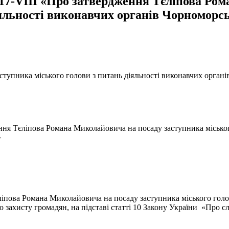
 217-VIII «Про затвердження Тєліпова Ро
іяльності виконавчих органів Чорноморсь
упника міського голови з питань діяльності виконавчих органів
ення Тєліпова Романа Миколайовича на посаду заступника міськог
»
пова Романа Миколайовича на посаду заступника міського голов
го захисту громадян, на підставі статті 10 Закону України «Про 