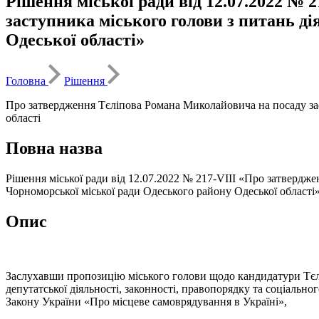
Рішення міської ради від 12.07.2022 №
заступника міського голови з питань д
Одеської області»
Головна
Рішення
Про затвердження Тєліпова Романа Миколайовича на посаду заст
області
Повна назва
Рішення міської ради від 12.07.2022 № 217-VIII «Про затвердж
Чорноморської міської ради Одеського району Одеської області
Опис
Заслухавши пропозицію міського голови щодо кандидатури Тєлі
депутатської діяльності, законності, правопорядку та соціально
Закону України «Про місцеве самоврядування в Україні»,