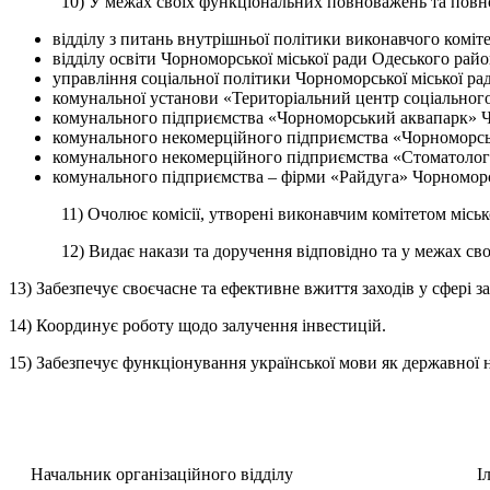
10) У межах своїх функціональних повноважень та повноваж
відділу з питань внутрішньої політики виконавчого коміт
відділу освіти Чорноморської міської ради Одеського райо
управління соціальної політики Чорноморської міської ра
комунальної установи «Територіальний центр соціального
комунального підприємства «Чорноморський аквапарк» Чо
комунального некомерційного підприємства «Чорноморська
комунального некомерційного підприємства «Стоматологіч
комунального підприємства – фірми «Райдуга» Чорноморсь
11) Очолює комісії, утворені виконавчим комітетом міської
12) Видає накази та доручення відповідно та у межах своєї
13) Забезпечує своєчасне та ефективне вжиття заходів у сфері з
14) Координує роботу щодо залучення інвестицій.
15) Забезпечує функціонування української мови як державної н
Начальник організаційного відділу Ілл