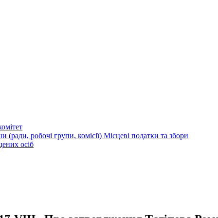
омітет
и (ради, робочі групи, комісії)
Місцеві податки та збори
щених осіб