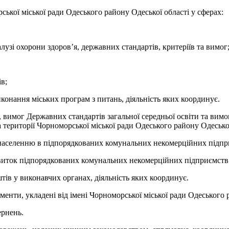
 міської ради Одеського району Одеської області у сферах:
і охорони здоров’я, державних стандартів, критеріїв та вимог
в;
ання міських програм з питань, діяльність яких координує.
имог Державних стандартів загальної середньої освіти та вимог
 території Чорноморської міської ради Одеського району Одеської
селенню в підпорядкованих комунальних некомерційних підпр
иток підпорядкованих комунальних некомерційних підприємств
у виконавчих органах, діяльність яких координує.
 укладені від імені Чорноморської міської ради Одеського райо
рнень.