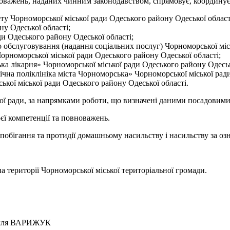
ень, наданих чинним законодавством, спрямовує, координує 
ету Чорноморської міської ради Одеського району Одеської област
ну Одеської області;
ди Одеського району Одеської області;
 обслуговування (надання соціальних послуг) Чорноморської місь
рноморської міської ради Одеського району Одеської області;
 лікарня» Чорноморської міської ради Одеського району Одеськ
на поліклініка міста Чорноморська» Чорноморської міської ради
кої міської ради Одеського району Одеської області.
 ради, за напрямками роботи, що визначені даними посадовими
 компетенції та повноважень.
апобігання та протидії домашньому насильству і насильству за озн
а території Чорноморської міської територіальної громади.
я ВАРИЖУК