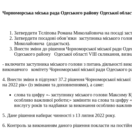
Чорноморська міська рада Одеського району Одеської облас
Затвердити Тєліпова Романа Миколайовича на посаді засту
Затвердити посадові обов’язки заступника міського голов
Миколайовича (додається).
Внести зміни до рішення Чорноморської міської ради Оде
Одеського району Одеської області VІІІ скликання, 
- включити заступника міського голови з питань діяльності ви
виконавчого комітету Чорноморської міської ради Одеського р
4. Внести зміни в підпункт 37.2 рішення Чорноморської міської
на 2022 рік» (із змінами та доповненнями), а саме:
слова та цифру «- заступнику міського голови Максиму Ку
особливо важливої роботи;» замінити на слова та цифру «
вислугу років та надбавки за виконання особливо важливо
5. Дане рішення набирає чинності з 13 липня 2022 року.
6. Контроль за виконанням даного рішення покласти на постійну