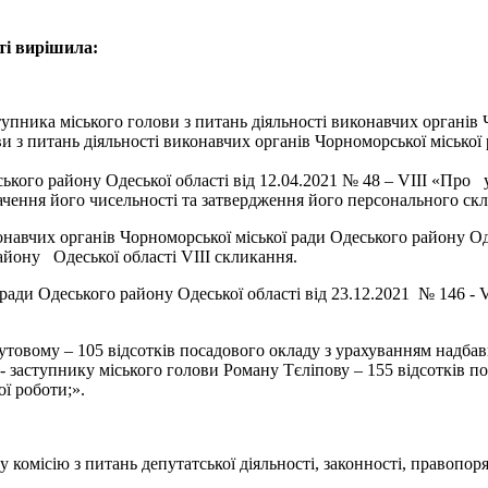
ті вирішила:
пника міського голови з питань діяльності виконавчих органів Ч
и з питань діяльності виконавчих органів Чорноморської міської
ського району Одеської області від 12.04.2021 № 48 – VIIІ «Пр
визначення його чисельності та затвердження його персонал
конавчих органів Чорноморської міської ради Одеського району О
айону Одеської області VІІІ скликання.
 ради Одеського району Одеської області від 23.12.2021 № 146 -
товому – 105 відсотків посадового окладу з урахуванням надбавк
- заступнику міського голови Роману Тєліпову – 155 відсотків по
ї роботи;».
 комісію з питань депутатської діяльності, законності, правопор