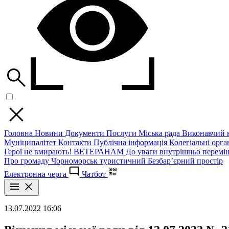
Головна
Новини
Документи
Послуги
Міська рада
Виконавчий к
Муніципалітет
Контакти
Публічна інформація
Колегіальні орган
Герої не вмирають!
ВЕТЕРАНАМ
До уваги внутрішньо перемі
Про громаду
Чорноморськ туристичний
Безбар’єрний простір
Електронна черга
Чатбот
13.07.2022 16:06