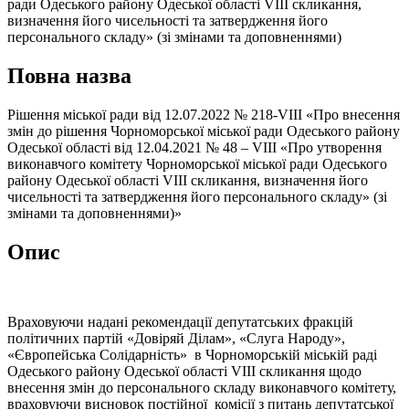
ради Одеського району Одеської області VІІІ скликання,
визначення його чисельності та затвердження його
персонального складу» (зі змінами та доповненнями)
Повна назва
Рішення міської ради від 12.07.2022 № 218-VIII «Про внесення
змін до рішення Чорноморської міської ради Одеського району
Одеської області від 12.04.2021 № 48 – VIIІ «Про утворення
виконавчого комітету Чорноморської міської ради Одеського
району Одеської області VІІІ скликання, визначення його
чисельності та затвердження його персонального складу» (зі
змінами та доповненнями)»
Опис
Враховуючи надані рекомендації депутатських фракцій
політичних партій «Довіряй Ділам», «Слуга Народу»,
«Європейська Солідарність» в Чорноморській міській раді
Одеського району Одеської області VІІІ скликання щодо
внесення змін до персонального складу виконавчого комітету,
враховуючи висновок постійної комісії з питань депутатської