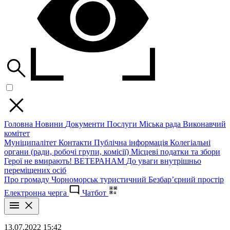
Головна
Новини
Документи
Послуги
Міська рада
Виконавчий
комітет
Муніципалітет
Контакти
Публічна інформація
Колегіальні
органи (ради, робочі групи, комісії)
Місцеві податки та збори
Герої не вмирають!
ВЕТЕРАНАМ
До уваги внутрішньо
переміщених осіб
Про громаду
Чорноморськ туристичний
Безбар’єрний простір
Електронна черга
Чатбот
13.07.2022 15:42