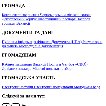
ГРОМАДА
Контакти та звернення
Чорноморський міський голова
Депутатський корпус
Інвестиційний паспорт
Паспорт
громади
Вакансії
ДОКУМЕНТИ ТА ДАНІ
Публічна інформація
Фінанси
Документи (НПА)
Регуляторна
діяльність
Містобудівна документація
ГРОМАДЯНАМ
Кабінет мешканця
Вакансії
Послуги
Чат-бот «СВОЇ»
Довідник закладів
Місцеві податки та збори
ГРОМАДСЬКА УЧАСТЬ
Електронні петиції
Електронні консультації
Молодіжна рада
Слідкуй за нами тут: