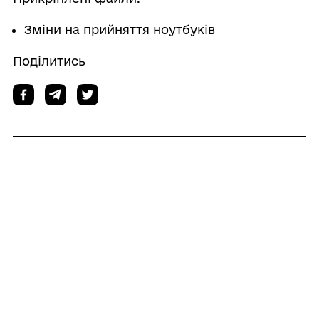
Зміни на прийняття ноутбуків
Поділитись
Дізнайтеся також
28/07/2026
Про конкурсний відбір суб’єкта оціночної
діяльності, які будуть залучені до
проведення оцінки майна комунальної
власності