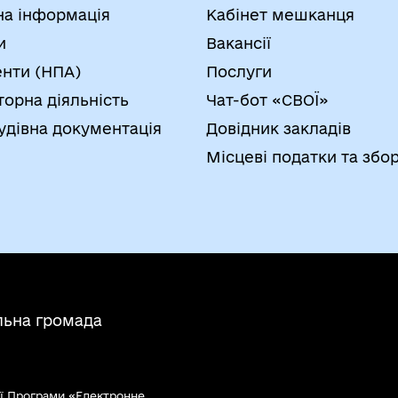
на інформація
Кабінет мешканця
и
Вакансії
нти (НПА)
Послуги
торна діяльність
Чат-бот «СВОЇ»
удівна документація
Довідник закладів
Місцеві податки та збо
льна громада
ї Програми «Електронне