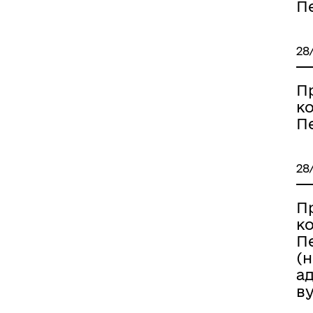
П
28
П
к
П
28
П
к
П
(
а
ву