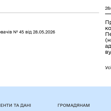
28
П
к
ачів № 45 від 28.05.2026
П
(
а
ву
Ус
ЕНТИ ТА ДАНІ
ГРОМАДЯНАМ