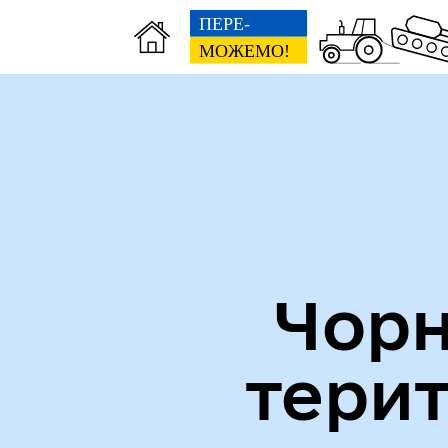
Міська рада
Пуб
Чорн
тери
Кол