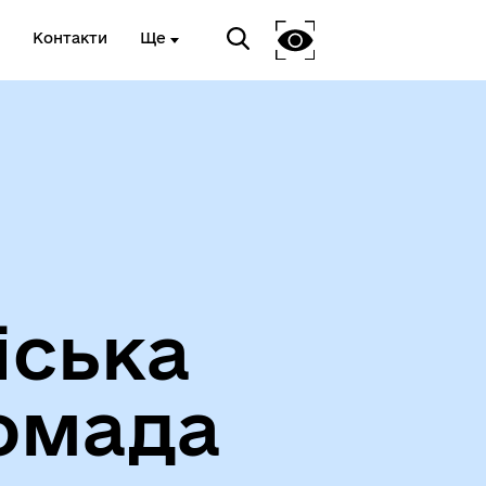
Контакти
Ще
Про громаду
іська
омада