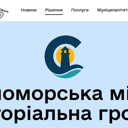
Новини
Рішення
Послуги
Муніципалітет
лічна інформація
Герої не вмирають!
оморська м
торіальна гр
егіальні органи (ради,