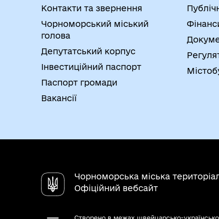
Контакти та звернення
Публіч
Чорноморський міський
Фінанс
голова
Докуме
Депутатський корпус
Регуля
Інвестиційний паспорт
Містоб
Паспорт громади
Вакансії
Чорноморська міська територіа
Офіційний вебсайт
Створено в межах швейцарсько-українсько