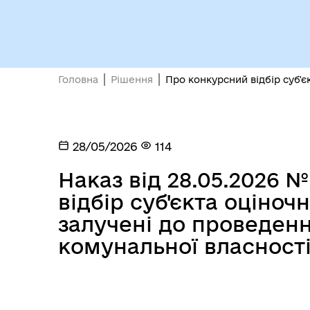
Виконавчий комітет
роб
Головна
Рішення
Про конкурсний відбір суб'є
28/05/2026
114
Міс
Наказ від 28.05.2026 
відбір суб'єкта оціночн
залучені до проведен
комунальної власност