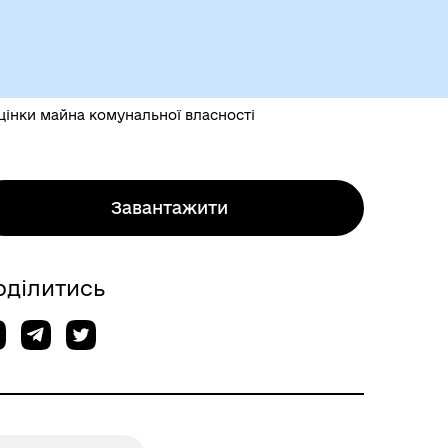
Чорноморськ туристичний
оцінки майна комунальної власності
Завантажити
Безбар’єрний простір
оділитись