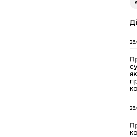
Д
28
П
су
як
п
к
28
П
к