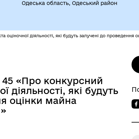
ВЕТЕРАНАМ
Одеська область, Одеський район
очі групи, комісії)
кта оціночної діяльності, які будуть залучені до проведення 
До уваги внутрішньо
цеві податки та збори
№ 45 «Про конкурсний
переміщених осіб
ої діяльності, які будуть
П
ня оцінки майна
і»