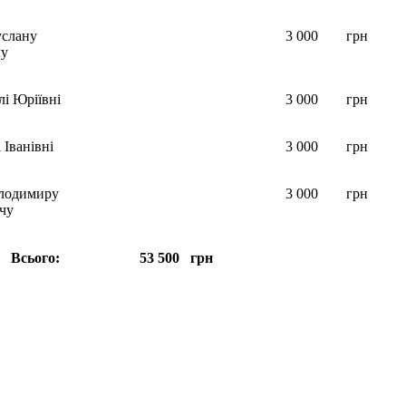
услану
3 000
грн
чу
лі Юріївні
3 000
грн
 Іванівні
3 000
грн
лодимиру
3 000
грн
чу
Всього: 53 500 грн