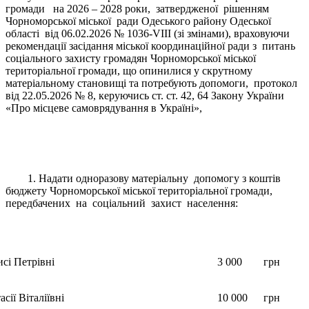
громади на 2026 – 2028 роки, затвердженої рішенням
Чорноморської міської ради Одеського району Одеської
області від 06.02.2026 № 1036-VIII (зі змінами), враховуючи
рекомендації засідання міської координаційної ради з питань
соціального захисту громадян Чорноморської міської
територіальної громади, що опинилися у скрутному
матеріальному становищі та потребують допомоги, протокол
від 22.05.2026 № 8, керуючись ст. ст. 42, 64 Закону України
«Про місцеве самоврядування в Україні»,
1. Надати одноразову матеріальну допомогу з коштів
бюджету Чорноморської міської територіальної громади,
передбачених на соціальний захист населення:
сі Петрівні
3 000
грн
сії Віталіївні
10 000
грн