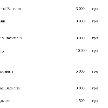
лені Василівні
3 000
грн
яні
3 000
грн
ьзі Василівні
3 000
грн
ору
10 000
грн
ргариті
5 000
грн
ьзі Василівні
3 000
грн
дмилі
1 500
грн