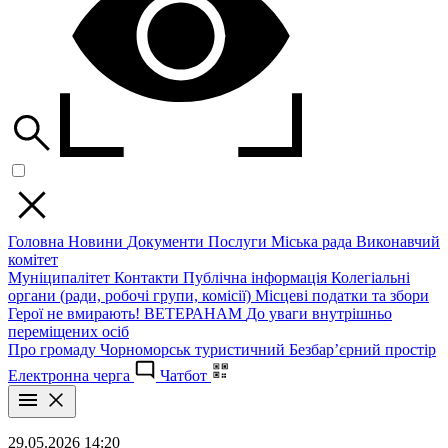
Головна
Новини
Документи
Послуги
Міська рада
Виконавчий
комітет
Муніципалітет
Контакти
Публічна інформація
Колегіальні
органи (ради, робочі групи, комісії)
Місцеві податки та збори
Герої не вмирають!
ВЕТЕРАНАМ
До уваги внутрішньо
переміщених осіб
Про громаду
Чорноморськ туристичний
Безбар’єрний простір
Електронна черга
Чатбот
29.05.2026 14:20