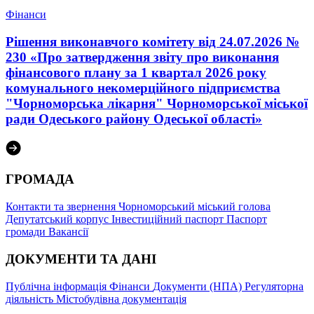
Фінанси
Рішення виконавчого комітету від 24.07.2026 №
230 «Про затвердження звіту про виконання
фінансового плану за 1 квартал 2026 року
комунального некомерційного підприємства
"Чорноморська лікарня" Чорноморської міської
ради Одеського району Одеської області»
ГРОМАДА
Контакти та звернення
Чорноморський міський голова
Депутатський корпус
Інвестиційний паспорт
Паспорт
громади
Вакансії
ДОКУМЕНТИ ТА ДАНІ
Публічна інформація
Фінанси
Документи (НПА)
Регуляторна
діяльність
Містобудівна документація