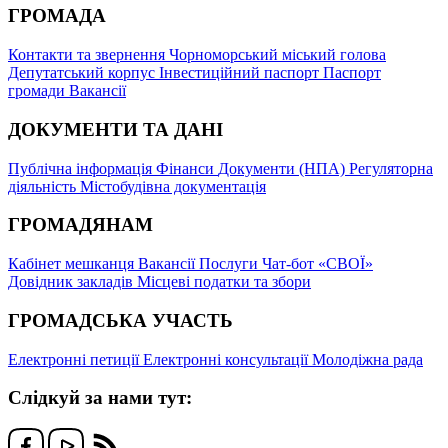
ГРОМАДА
Контакти та звернення
Чорноморський міський голова
Депутатський корпус
Інвестиційний паспорт
Паспорт
громади
Вакансії
ДОКУМЕНТИ ТА ДАНІ
Публічна інформація
Фінанси
Документи (НПА)
Регуляторна
діяльність
Містобудівна документація
ГРОМАДЯНАМ
Кабінет мешканця
Вакансії
Послуги
Чат-бот «СВОЇ»
Довідник закладів
Місцеві податки та збори
ГРОМАДСЬКА УЧАСТЬ
Електронні петиції
Електронні консультації
Молодіжна рада
Слідкуй за нами тут: