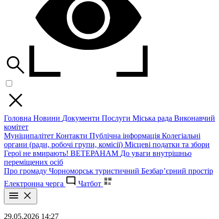
Головна
Новини
Документи
Послуги
Міська рада
Виконавчий
комітет
Муніципалітет
Контакти
Публічна інформація
Колегіальні
органи (ради, робочі групи, комісії)
Місцеві податки та збори
Герої не вмирають!
ВЕТЕРАНАМ
До уваги внутрішньо
переміщених осіб
Про громаду
Чорноморськ туристичний
Безбар’єрний простір
Електронна черга
Чатбот
29.05.2026 14:27