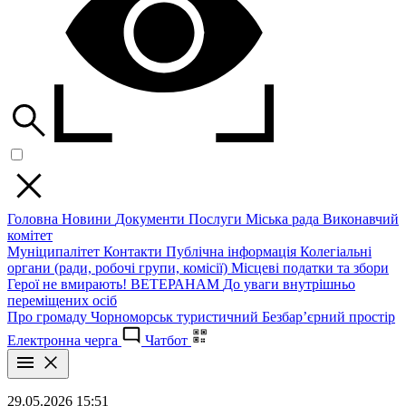
Головна
Новини
Документи
Послуги
Міська рада
Виконавчий
комітет
Муніципалітет
Контакти
Публічна інформація
Колегіальні
органи (ради, робочі групи, комісії)
Місцеві податки та збори
Герої не вмирають!
ВЕТЕРАНАМ
До уваги внутрішньо
переміщених осіб
Про громаду
Чорноморськ туристичний
Безбар’єрний простір
Електронна черга
Чатбот
29.05.2026 15:51