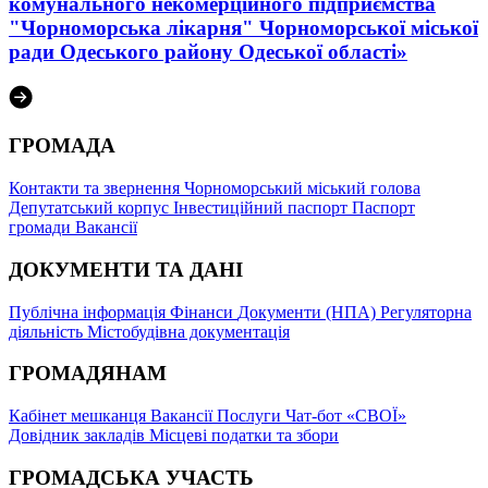
комунального некомерційного підприємства
"Чорноморська лікарня" Чорноморської міської
ради Одеського району Одеської області»
ГРОМАДА
Контакти та звернення
Чорноморський міський голова
Депутатський корпус
Інвестиційний паспорт
Паспорт
громади
Вакансії
ДОКУМЕНТИ ТА ДАНІ
Публічна інформація
Фінанси
Документи (НПА)
Регуляторна
діяльність
Містобудівна документація
ГРОМАДЯНАМ
Кабінет мешканця
Вакансії
Послуги
Чат-бот «СВОЇ»
Довідник закладів
Місцеві податки та збори
ГРОМАДСЬКА УЧАСТЬ