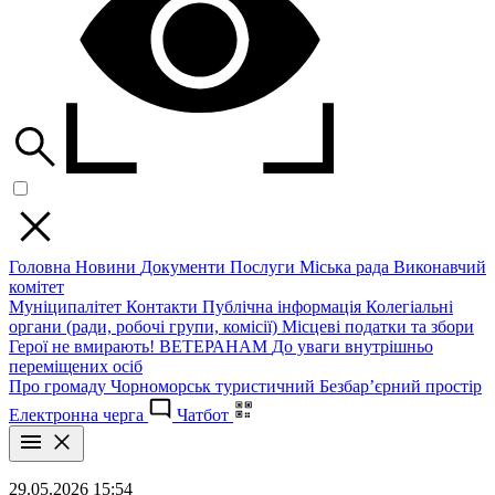
Головна
Новини
Документи
Послуги
Міська рада
Виконавчий
комітет
Муніципалітет
Контакти
Публічна інформація
Колегіальні
органи (ради, робочі групи, комісії)
Місцеві податки та збори
Герої не вмирають!
ВЕТЕРАНАМ
До уваги внутрішньо
переміщених осіб
Про громаду
Чорноморськ туристичний
Безбар’єрний простір
Електронна черга
Чатбот
29.05.2026 15:54