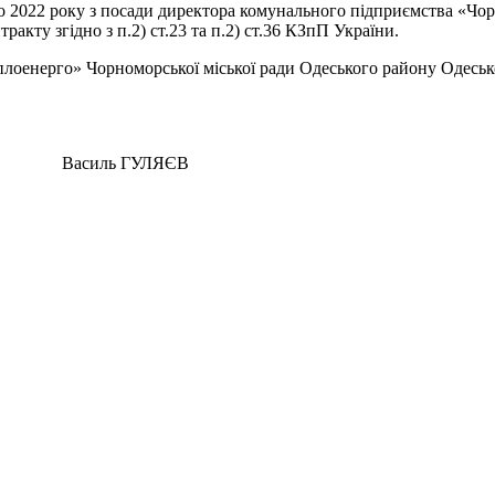
22 року з посади директора комунального підприємства «Чорн
тракту згідно з п.2) ст.23 та п.2) ст.36 КЗпП України.
оенерго» Чорноморської міської ради Одеського району Одесько
ь ГУЛЯЄВ