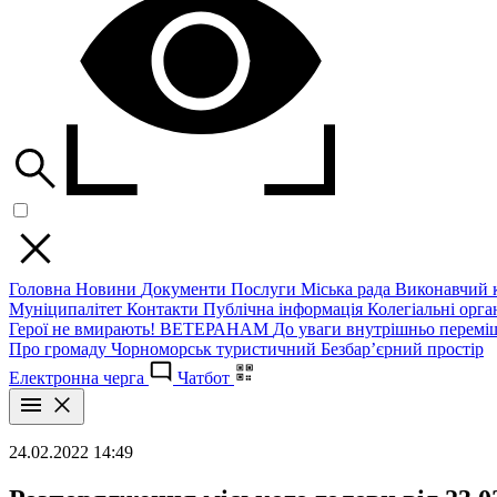
Головна
Новини
Документи
Послуги
Міська рада
Виконавчий к
Муніципалітет
Контакти
Публічна інформація
Колегіальні орган
Герої не вмирають!
ВЕТЕРАНАМ
До уваги внутрішньо перемі
Про громаду
Чорноморськ туристичний
Безбар’єрний простір
Електронна черга
Чатбот
24.02.2022 14:49