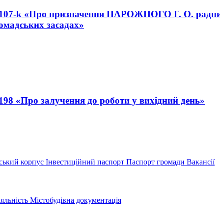
№ 107-k «Про призначення НАРОЖНОГО Г. О. радни
омадських засадах»
198 «Про залучення до роботи у вихідний день»
ський корпус
Інвестиційний паспорт
Паспорт громади
Вакансії
іяльність
Містобудівна документація