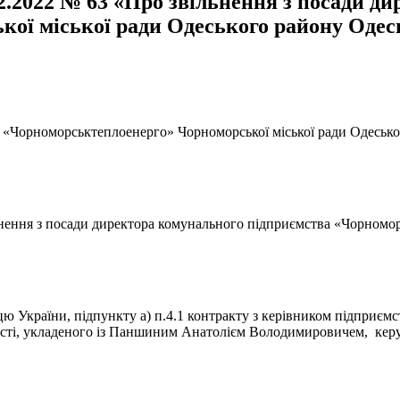
02.2022 № 63 «Про звільнення з посади д
ї міської ради Одеського району Одесько
«Чорноморськтеплоенерго» Чорноморської міської ради Одеського 
ьнення з посади директора комунального підприємства «Чорномо
цю України, підпункту а) п.4.1 контракту з керівником підприємс
асті, укладеного із Паншиним Анатолієм Володимировичем, керую