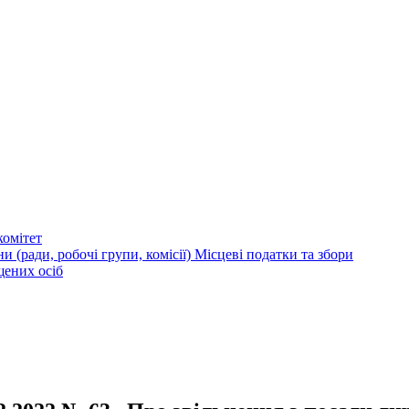
омітет
и (ради, робочі групи, комісії)
Місцеві податки та збори
щених осіб