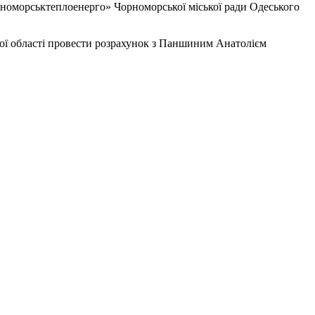
оморськтеплоенерго» Чорноморської міської ради Одеського
ї області провести розрахунок з Паншиним Анатолієм