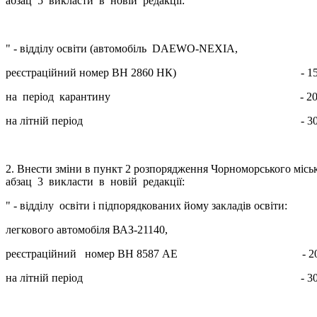
абзац 5 викласти в новій редакції:
" - відділу освіти (автомобіль DAEWO-NEXIA
реєстраційний номер ВН 2860 НК) - 150 л. 
на період карантину - 200 л. на
на літній період - 300 л. на 
2. Внести зміни в пункт 2 розпорядження Чорноморсько
абзац 3 викласти в новій редакції:
" - відділу освіти і підпорядкованих йому закладів освіти:
легкового автомобіля ВАЗ-21140,
реєстраційний номер ВН 8587 АЕ - 200 л. 
на літній період - 300 л. на 