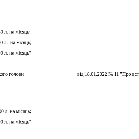
,
на місяць;
 місяць;
місяць".
го міського голови від 18.01.2022 № 11 "Про встановлен
на місяць;
місяць".