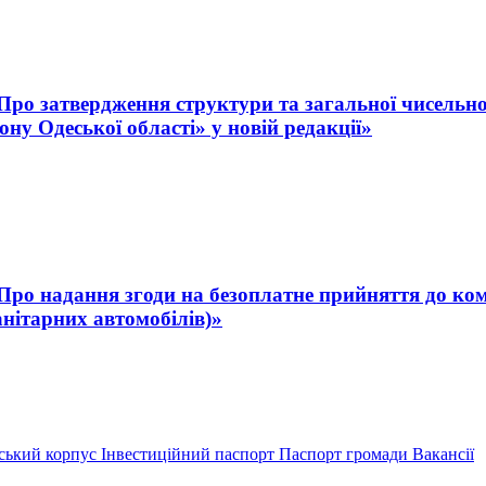
 «Про затвердження структури та загальної чисельн
ну Одеської області» у новій редакції»
 «Про надання згоди на безоплатне прийняття до ко
анітарних автомобілів)»
ський корпус
Інвестиційний паспорт
Паспорт громади
Вакансії