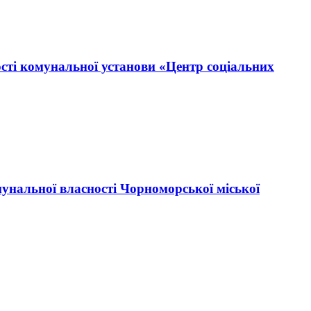
ості комунальної установи «Центр соціальних
мунальної власності Чорноморської міської