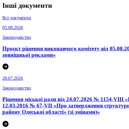
Інші документи
Всі документи
05.08.2026
Законодавство
Проєкт рішення виконавчого комітету від 05.08.2
зовнішньої реклами»
28.07.2026
Законодавство
Рішення міської ради від 24.07.2026 № 1154-VIII 
12.03.2016 № 67-VІI «Про затвердження структури
району Одеської області» (зі змінами)»