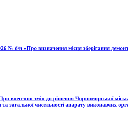
026 № б/н «Про визначення місця зберігання демон
«Про внесення змін до рішення Чорноморської міськ
 та загальної чисельності апарату виконавчих орг