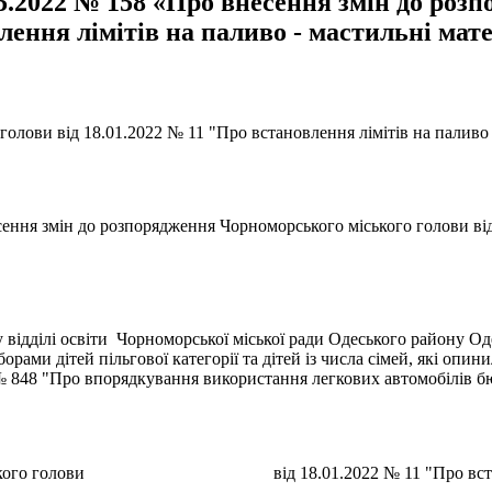
05.2022 № 158 «Про внесення змін до ро
влення лімітів на паливо - мастильні мат
олови від 18.01.2022 № 11 "Про встановлення лімітів на паливо 
ення змін до розпорядження Чорноморського міського голови від 
відділі освіти Чорноморської міської ради Одеського району Оде
ами дітей пільгової категорії та дітей із числа сімей, які опин
3 № 848 "Про впорядкування використання легкових автомобілів 
го міського голови від 18.01.2022 № 11 "Про встановлен