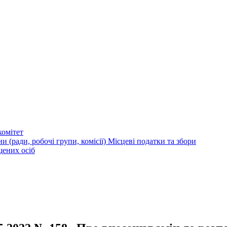
омітет
и (ради, робочі групи, комісії)
Місцеві податки та збори
щених осіб