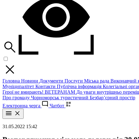
Головна
Новини
Документи
Послуги
Міська рада
Виконавчий к
Муніципалітет
Контакти
Публічна інформація
Колегіальні орган
Герої не вмирають!
ВЕТЕРАНАМ
До уваги внутрішньо перемі
Про громаду
Чорноморськ туристичний
Безбар’єрний простір
Електронна черга
Чатбот
31.05.2022 15:42