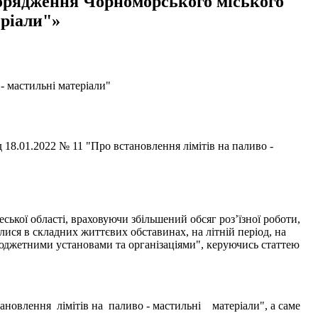
зпорядження Чорноморського міського
еріали"»
- мастильні матеріали"
18.01.2022 № 11 "Про встановлення лімітів на паливо -
ської області, враховуючи збільшений обсяг роз’їзної роботи,
илися в складних життєвих обставинах, на літній період, на
бюджетними установами та організаціями", керуючись статтею
ня лімітів на паливо - мастильні матеріали", а саме