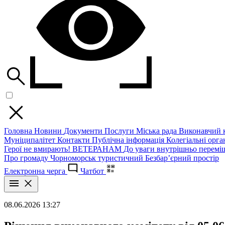
Головна
Новини
Документи
Послуги
Міська рада
Виконавчий к
Муніципалітет
Контакти
Публічна інформація
Колегіальні орган
Герої не вмирають!
ВЕТЕРАНАМ
До уваги внутрішньо перемі
Про громаду
Чорноморськ туристичний
Безбар’єрний простір
Електронна черга
Чатбот
08.06.2026 13:27