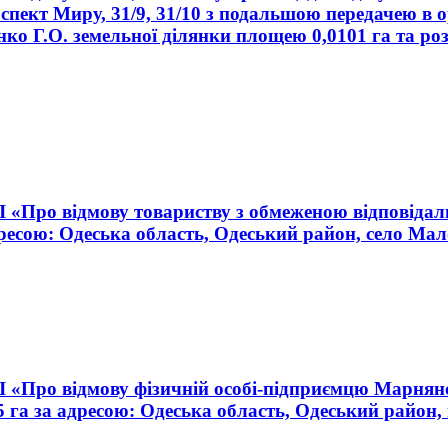
спект Миру, 31/9, 31/10 з подальшою передачею в 
нко Г.О. земельної ділянки площею 0,0101 га та р
III «Про відмову товариству з обмеженою відпові
ресою: Одеська область, Одеський район, село Ма
III «Про відмову фізичній особі-підприємцю Марнян
 га за адресою: Одеська область, Одеський район,