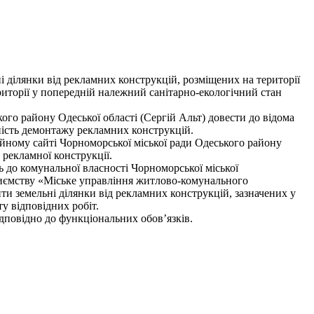
і ділянки від рекламних конструкцій, розміщених на території
риторії у попередній належний санітарно-екологічний стан
о району Одеської області (Сергій Альт) довести до відома
ність демонтажу рекламних конструкцій.
йному сайті Чорноморської міської ради Одеського району
 рекламної конструкції.
 до комунальної власності Чорноморської міської
приємству «Міське управління житлово-комунального
ти земельні ділянки від рекламних конструкцій, зазначених у
 громади на оплату відповідних робіт.
дповідно до функціональних обов’язків.