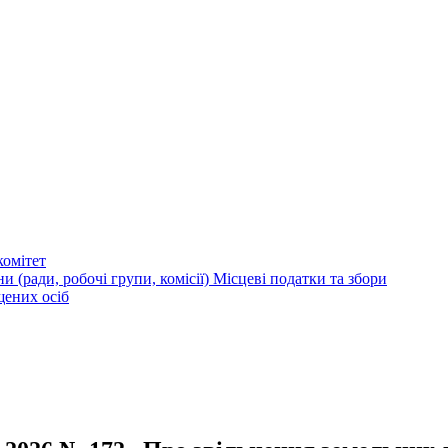
омітет
и (ради, робочі групи, комісії)
Місцеві податки та збори
щених осіб