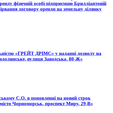
оренду фізичній особі-підприємцю Брилліантовій
озірвання договору оренди на земельну ділянку
дальністю «ГРЕЙТ ДРІМС» у наданні дозволу на
лодолинське, вулиця Заводська, 80-Ж»
ському С.О. в поновленні на новий строк
 місто Чорноморськ, проспект Миру, 29-В»