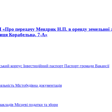
III «Про передачу Мендрик Н.П. в оренду земельної
лиця Корабельна, 7-А»
ський корпус
Інвестиційний паспорт
Паспорт громади
Вакансії
іяльність
Містобудівна документація
закладів
Місцеві податки та збори