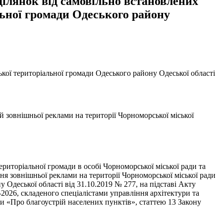
ділянок від самовільно встановлених
льної громади Одеського району
ької територіальної громади Одеського району Одеської області
й зовнішньої реклами на території Чорноморської міської
риторіальної громади в особі Чорноморської міської ради та
ня зовнішньої реклами на території Чорноморської міської ради
Одеської області від 31.10.2019 № 277, на підставі Акту
-2026, складеного спеціалістами управління архітектури та
и «Про благоустрій населених пунктів», статтею 13 Закону