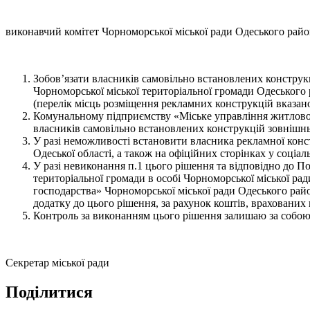
виконавчий комітет Чорноморської міської ради Одеського райо
Зобов’язати власників самовільно встановлених конструкц
Чорноморської міської територіальної громади Одеського 
(перелік місць розміщення рекламних конструкцій вказано
Комунальному підприємству «Міське управління житлово-к
власників самовільно встановлених конструкцій зовнішнь
У разі неможливості встановити власника рекламної конс
Одеської області, а також на офіційних сторінках у соці
У разі невиконання п.1 цього рішення та відповідно до П
територіальної громади в особі Чорноморської міської р
господарства» Чорноморської міської ради Одеського райо
додатку до цього рішення, за рахунок коштів, вра
Контроль за виконанням цього рішення залишаю за собою 
Секретар міської ради Оле
Поділитися