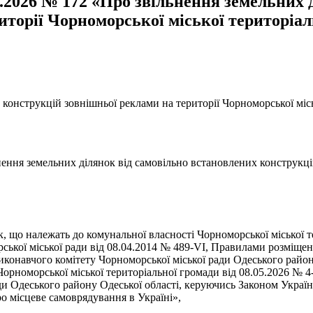
6.2026 № 172 «Про звільнення земельних 
иторії Чорноморської міської територіа
 конструкцій зовнішньої реклами на території Чорноморської міс
нення земельних ділянок від самовільно встановлених конструкці
 що належать до комунальної власності Чорноморської міської те
ської міської ради від 08.04.2014 № 489-VI, Правилами розміщен
онавчого комітету Чорноморської міської ради Одеського району 
орноморської міської територіальної громади від 08.05.2026 № 4
ди Одеського району Одеської області, керуючись Законом Україн
о місцеве самоврядування в Україні»,