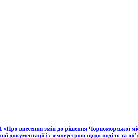
II «Про внесення змін до рішення Чорноморської мі
ної документації із землеустрою щодо поділу та об