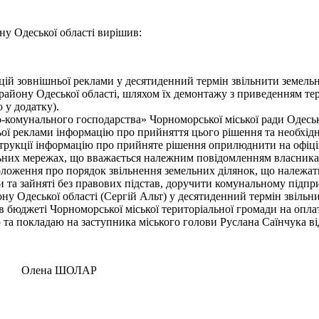
ну Одеської області вирішив:
ій зовнішньої реклами у десятиденний термін звільнити земельн
району Одеської області, шляхом їх демонтажу з приведенням те
 у додатку).
омунального господарства» Чорноморської міської ради Одеськог
ої реклами інформацію про прийняття цього рішення та необхід
трукції інформацію про прийняте рішення оприлюднити на офіці
альних мережах, що вважається належним повідомленням власника
оложення про порядок звільнення земельних ділянок, що належать
ади та зайняті без правових підстав, доручити комунальному під
ну Одеської області (Сергій Альт) у десятиденний термін звільни
хованих в бюджеті Чорноморської міської територіальної
та покладаю на заступника міського голови Руслана Саїнчука ві
на ШОЛАР