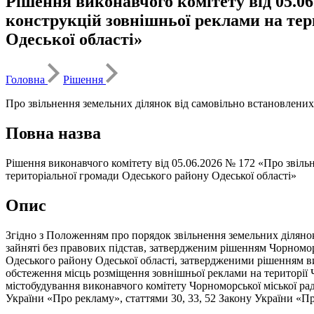
Рішення виконавчого комітету від 05.0
конструкцій зовнішньої реклами на тер
Одеської області»
Головна
Рішення
Про звільнення земельних ділянок від самовільно встановлених
Повна назва
Рішення виконавчого комітету від 05.06.2026 № 172 «Про звіль
територіальної громади Одеського району Одеської області»
Опис
Згідно з Положенням про порядок звільнення земельних ділянок,
зайняті без правових підстав, затвердженим рішенням Чорномор
Одеського району Одеської області, затвердженими рішенням вик
обстеження місць розміщення зовнішньої реклами на території Ч
містобудування виконавчого комітету Чорноморської міської ра
України «Про рекламу», статтями 30, 33, 52 Закону України «Пр