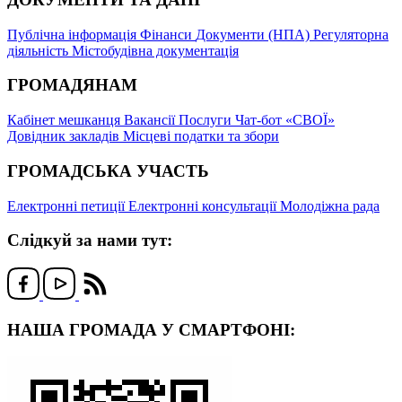
Публічна інформація
Фінанси
Документи (НПА)
Регуляторна
діяльність
Містобудівна документація
ГРОМАДЯНАМ
Кабінет мешканця
Вакансії
Послуги
Чат-бот «СВОЇ»
Довідник закладів
Місцеві податки та збори
ГРОМАДСЬКА УЧАСТЬ
Електронні петиції
Електронні консультації
Молодіжна рада
Слідкуй за нами тут:
НАША ГРОМАДА У СМАРТФОНІ: