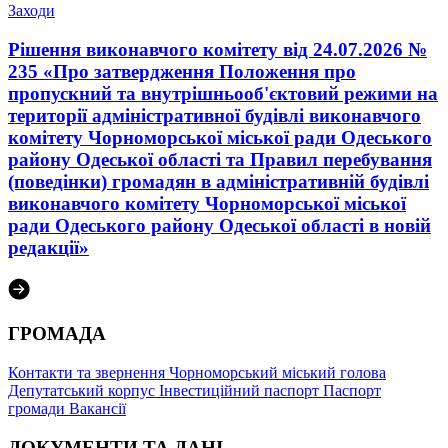
Заходи
Рішення виконавчого комітету від 24.07.2026 №
235 «Про затвердження Положення про
пропускний та внутрішньооб'єктовий режими на
території адміністративної будівлі виконавчого
комітету Чорноморської міської ради Одеського
району Одеської області та Правил перебування
(поведінки) громадян в адміністративній будівлі
виконавчого комітету Чорноморської міської
ради Одеського району Одеської області в новій
редакції»
ГРОМАДА
Контакти та звернення
Чорноморський міський голова
Депутатський корпус
Інвестиційний паспорт
Паспорт
громади
Вакансії
ДОКУМЕНТИ ТА ДАНІ