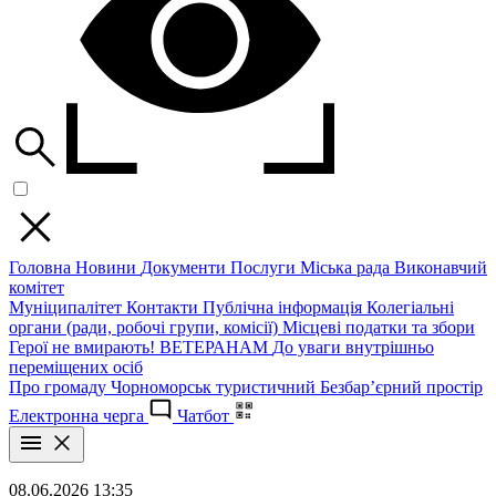
Головна
Новини
Документи
Послуги
Міська рада
Виконавчий
комітет
Муніципалітет
Контакти
Публічна інформація
Колегіальні
органи (ради, робочі групи, комісії)
Місцеві податки та збори
Герої не вмирають!
ВЕТЕРАНАМ
До уваги внутрішньо
переміщених осіб
Про громаду
Чорноморськ туристичний
Безбар’єрний простір
Електронна черга
Чатбот
08.06.2026 13:35