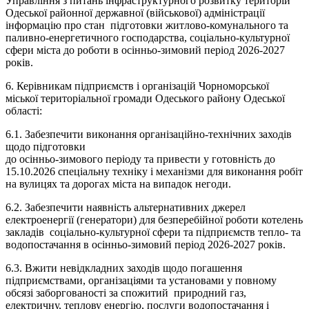
Управління з питань інфраструктурного розвитку територій
Одеської районної державної (військової) адміністрації
інформацію про стан підготовки житлово-комунального та
паливно-енергетичного господарства, соціально-культурної
сфери міста до роботи в осінньо-зимовий період 2026-2027
років.
6. Керівникам підприємств і організацій Чорноморської
міської територіальної громади Одеського району Одеської
області:
6.1. Забезпечити виконання організаційно-технічних заходів
щодо підготовки
до осінньо-зимового періоду та привести у готовність до
15.10.2026 спеціальну техніку і механізми для виконання робіт
на вулицях та дорогах міста на випадок негоди.
6.2. Забезпечити наявність альтернативних джерел
електроенергії (генератори) для безперебійної роботи котелень
закладів соціально-культурної сфери та підприємств тепло- та
водопостачання в осінньо-зимовий період 2026-2027 років.
6.3. Вжити невідкладних заходів щодо погашення
підприємствами, організаціями та установами у повному
обсязі заборгованості за спожитий природний газ,
електричну, теплову енергію, послуги водопостачання і