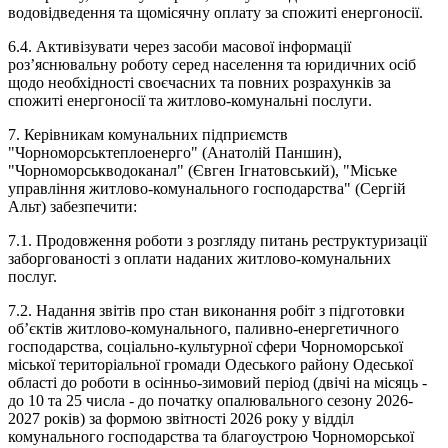
водовідведення та щомісячну оплату за спожиті енергоносії.
6.4. Активізувати через засоби масової інформації
роз’яснювальну роботу серед населення та юридичних осіб
щодо необхідності своєчасних та повних розрахунків за
спожиті енергоносії та житлово-комунальні послуги.
7. Керівникам комунальних підприємств
"Чорноморськтеплоенерго" (Анатолій Паншин),
"Чорноморськводоканал" (Євген Ігнатовський), "Міське
управління житлово-комунального господарства" (Сергій
Альт) забезпечити:
7.1. Продовження роботи з розгляду питань реструктуризації
заборгованості з оплати наданих житлово-комунальних
послуг.
7.2. Надання звітів про стан виконання робіт з підготовки
об’єктів житлово-комунального, паливно-енергетичного
господарства, соціально-культурної сфери Чорноморської
міської територіальної громади Одеського району Одеської
області до роботи в осінньо-зимовий період (двічі на місяць -
до 10 та 25 числа - до початку опалювального сезону 2026-
2027 років) за формою звітності 2026 року у відділ
комунального господарства та благоустрою Чорноморської