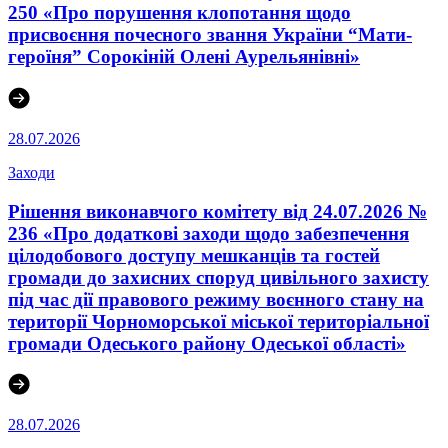
250 «Про порушення клопотання щодо
присвоєння почесного звання України “Мати-
героїня” Сорокіній Олені Аурельянівні»
28.07.2026
Заходи
Рішення виконавчого комітету від 24.07.2026 №
236 «Про додаткові заходи щодо забезпечення
цілодобового доступу мешканців та гостей
громади до захисних споруд цивільного захисту
під час дії правового режиму воєнного стану на
території Чорноморської міської територіальної
громади Одеського району Одеської області»
28.07.2026