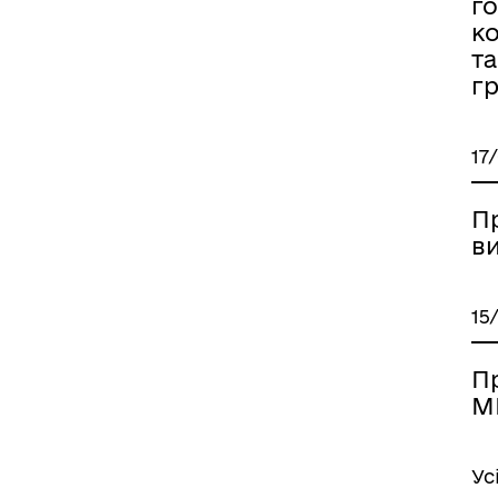
г
к
т
г
17
П
в
15
П
М
Ус