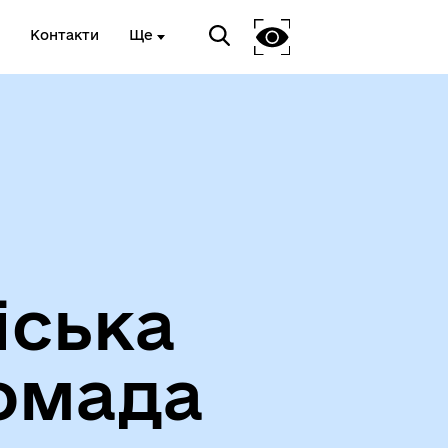
Контакти
Ще
Про громаду
іська
омада
Чорноморськ туристичний