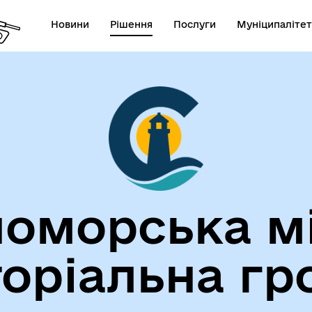
Новини
Рішення
Послуги
Муніципалітет
лічна інформація
Герої не вмирають!
оморська м
торіальна гр
егіальні органи (ради,
ВЕТЕРАНАМ
очі групи, комісії)