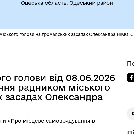
Одеська область, Одеський район
міського голови на громадських засадах Олександра НІМОГО
До уваги внутрішньо
цеві податки та збори
переміщених осіб
П
о голови від 08.06.2026
ння радником міського
х засадах Олександра
К
и «Про місцеве самоврядування в
Д