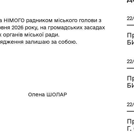
22
 НІМОГО радником міського голови з
рвня 2026 року, на громадських засадах
П
 органів міської ради.
Б
рядження залишаю за собою.
22
П
Б
и Олена ШОЛАР
22
П
Г.