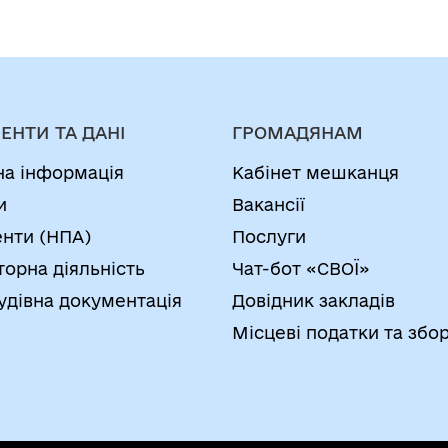
ЕНТИ ТА ДАНІ
ГРОМАДЯНАМ
на інформація
Кабінет мешканця
и
Вакансії
нти (НПА)
Послуги
торна діяльність
Чат-бот «СВОЇ»
удівна документація
Довідник закладів
Місцеві податки та збо