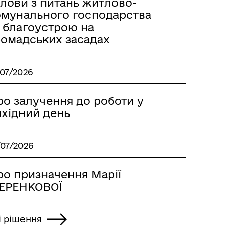
олови з питань житлово-
омунального господарства
а благоустрою на
ромадських засадах
/07/2026
ро залучення до роботи у
ихідний день
/07/2026
ро призначення Марії
ЕРЕНКОВОЇ
і рішення