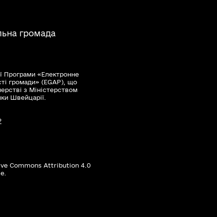
льна громада
ї Програми «Електронне
сті громади» (EGAP), що
нерстві з Міністерством
мки Швейцарії.
?
ive Commons Attribution 4.0
е.