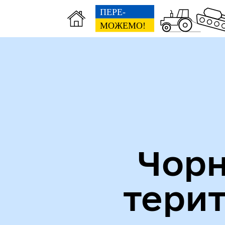
Міська рада
Пуб
Чорн
тери
Кол
Виконавчий комітет
роб