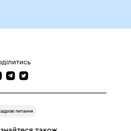
Безбар’єрний простір
оділитись
адрові питання
ізнайтеся також