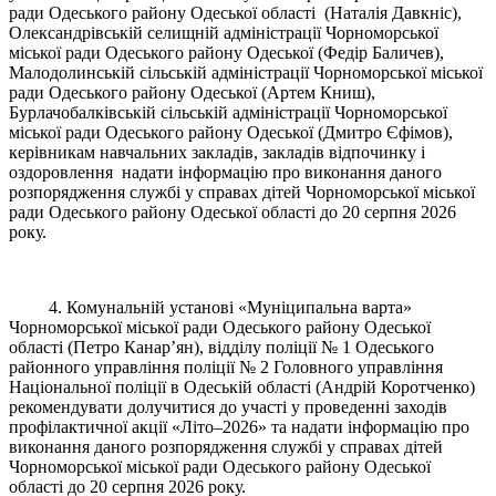
ради Одеського району Одеської області (Наталія Давкніс),
Олександрівській селищній адміністрації Чорноморської
міської ради Одеського району Одеської (Федір Баличев),
Малодолинській сільській адміністрації Чорноморської міської
ради Одеського району Одеської (Артем Книш),
Бурлачобалківській сільській адміністрації Чорноморської
міської ради Одеського району Одеської (Дмитро Єфімов),
керівникам навчальних закладів, закладів відпочинку і
оздоровлення надати інформацію про виконання даного
розпорядження службі у справах дітей Чорноморської міської
ради Одеського району Одеської області до 20 серпня 2026
року.
4. Комунальній установі «Муніципальна варта»
Чорноморської міської ради Одеського району Одеської
області (Петро Канар’ян), відділу поліції № 1 Одеського
районного управління поліції № 2 Головного управління
Національної поліції в Одеській області (Андрій Коротченко)
рекомендувати долучитися до участі у проведенні заходів
профілактичної акції «Літо–2026» та надати інформацію про
виконання даного розпорядження службі у справах дітей
Чорноморської міської ради Одеського району Одеської
області до 20 серпня 2026 року.