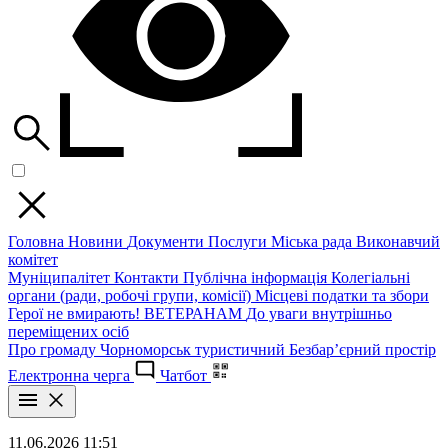
Головна
Новини
Документи
Послуги
Міська рада
Виконавчий
комітет
Муніципалітет
Контакти
Публічна інформація
Колегіальні
органи (ради, робочі групи, комісії)
Місцеві податки та збори
Герої не вмирають!
ВЕТЕРАНАМ
До уваги внутрішньо
переміщених осіб
Про громаду
Чорноморськ туристичний
Безбар’єрний простір
Електронна черга
Чатбот
11.06.2026 11:51