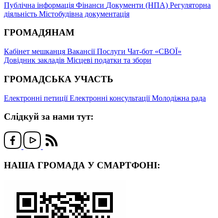
Публічна інформація
Фінанси
Документи (НПА)
Регуляторна
діяльність
Містобудівна документація
ГРОМАДЯНАМ
Кабінет мешканця
Вакансії
Послуги
Чат-бот «СВОЇ»
Довідник закладів
Місцеві податки та збори
ГРОМАДСЬКА УЧАСТЬ
Електронні петиції
Електронні консультації
Молодіжна рада
Слідкуй за нами тут:
НАША ГРОМАДА У СМАРТФОНІ: