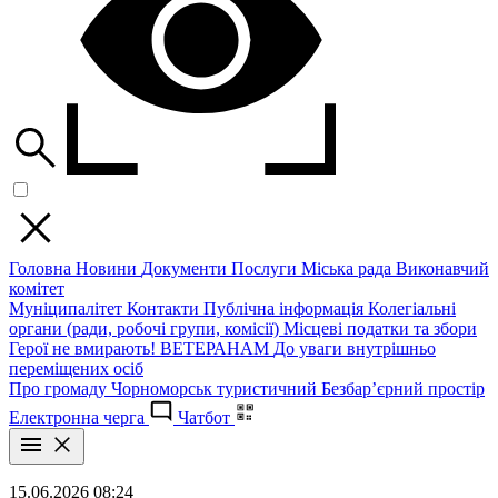
Головна
Новини
Документи
Послуги
Міська рада
Виконавчий
комітет
Муніципалітет
Контакти
Публічна інформація
Колегіальні
органи (ради, робочі групи, комісії)
Місцеві податки та збори
Герої не вмирають!
ВЕТЕРАНАМ
До уваги внутрішньо
переміщених осіб
Про громаду
Чорноморськ туристичний
Безбар’єрний простір
Електронна черга
Чатбот
15.06.2026 08:24