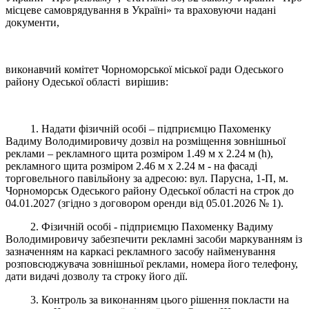
місцеве самоврядування в Україні» та враховуючи надані
документи,
виконавчий комітет Чорноморської міської ради Одеського
району Одеської області вирішив:
1. Надати фізичній особі – підприємцю Пахоменку
Вадиму Володимировичу дозвіл на розміщення зовнішньої
реклами – рекламного щита розміром 1.49 м х 2.24 м (h),
рекламного щита розміром 2.46 м х 2.24 м - на фасаді
торговельного павільйону за адресою: вул. Парусна, 1-П, м.
Чорноморськ Одеського району Одеської області на строк до
04.01.2027 (згідно з договором оренди від 05.01.2026 № 1).
2. Фізичній особі - підприємцю Пахоменку Вадиму
Володимировичу забезпечити рекламні засоби маркуванням із
зазначенням на каркасі рекламного засобу найменування
розповсюджувача зовнішньої реклами, номера його телефону,
дати видачі дозволу та строку його дії.
3. Контроль за виконанням цього рішення покласти на