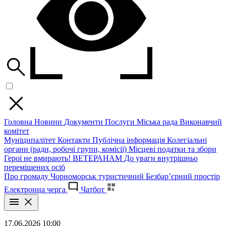
Головна
Новини
Документи
Послуги
Міська рада
Виконавчий
комітет
Муніципалітет
Контакти
Публічна інформація
Колегіальні
органи (ради, робочі групи, комісії)
Місцеві податки та збори
Герої не вмирають!
ВЕТЕРАНАМ
До уваги внутрішньо
переміщених осіб
Про громаду
Чорноморськ туристичний
Безбар’єрний простір
Електронна черга
Чатбот
17.06.2026 10:00