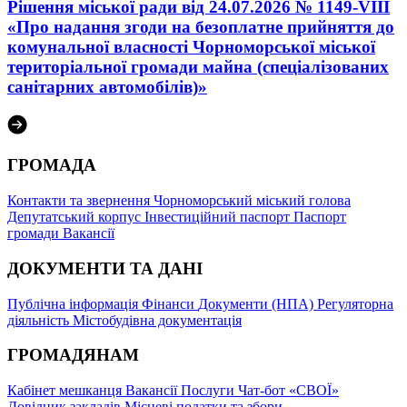
Рішення міської ради від 24.07.2026 № 1149-VIII
«Про надання згоди на безоплатне прийняття до
комунальної власності Чорноморської міської
територіальної громади майна (спеціалізованих
санітарних автомобілів)»
ГРОМАДА
Контакти та звернення
Чорноморський міський голова
Депутатський корпус
Інвестиційний паспорт
Паспорт
громади
Вакансії
ДОКУМЕНТИ ТА ДАНІ
Публічна інформація
Фінанси
Документи (НПА)
Регуляторна
діяльність
Містобудівна документація
ГРОМАДЯНАМ
Кабінет мешканця
Вакансії
Послуги
Чат-бот «СВОЇ»
Довідник закладів
Місцеві податки та збори