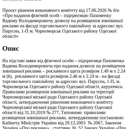
Проєкт рішення виконавчого комітету від 17.06.2026 № б/н
«Про надання фізичній особі – підприємцю Пахоменку
Вадиму Володимировичу дозволу на розміщення зовнішньої
реклами на фасаді торговельного павільйону за адресою: вул.
Парусна, 1-П м. Чорноморськ Одеського району Одеської
області»
Опис
На підставі заяви від фізичної особи – підприємця Пахоменка
Вадима Володимировича про надання дозволу на розміщення
зовнішньої реклами – рекламного щита розміром 1.49 м х 2.24
м (h), рекламного щита розміром 2.46 м х 2.24 м - на фасаді
торговельного павільйону за адресою: вул. Парусна, 1-П, м.
Чорноморськ Одеського району Одеської області, керуючись
Правилами розміщення зовнішньої реклами на території
Чорноморської міської ради Одеського району Одеської
області, затвердженими рішенням виконавчого комітету
Чорноморської міської ради Одеського району Одеської
області від 31.10.2019 № 277, Типовими правилами
розміщення зовнішньої реклами, затвердженими постановою
Кабінету Міністрів України від 29.12.2003 № 2067, Законом
України «Про рекламу», статтями 30, 52 Закону України «Про