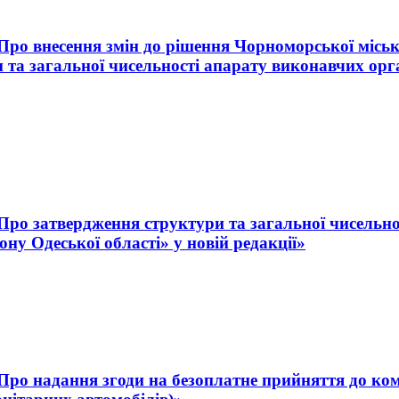
«Про внесення змін до рішення Чорноморської міськ
 та загальної чисельності апарату виконавчих орг
 «Про затвердження структури та загальної чисельн
ну Одеської області» у новій редакції»
 «Про надання згоди на безоплатне прийняття до ко