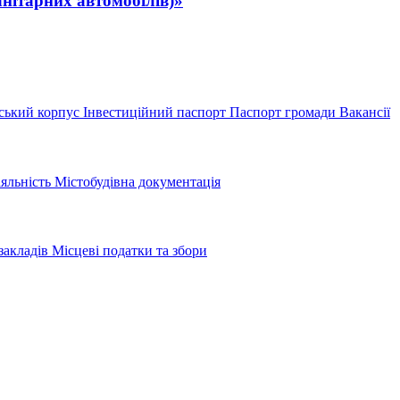
анітарних автомобілів)»
ський корпус
Інвестиційний паспорт
Паспорт громади
Вакансії
іяльність
Містобудівна документація
закладів
Місцеві податки та збори