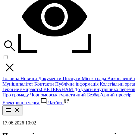
Головна
Новини
Документи
Послуги
Міська рада
Виконавчий к
Муніципалітет
Контакти
Публічна інформація
Колегіальні орган
Герої не вмирають!
ВЕТЕРАНАМ
До уваги внутрішньо перемі
Про громаду
Чорноморськ туристичний
Безбар’єрний простір
Електронна черга
Чатбот
17.06.2026 10:02