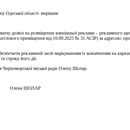
ну Одеської області вирішив:
чу дозвіл на розміщення зовнішньої реклами – рекламного щита ро
ежитлового приміщення від 10.09.2025 № 31 АСІР) за адресою: п
абезпечити рекламний засіб маркуванням із зазначенням на карк
та строку його дії.
ря Чорноморської міської ради Олену Шолар.
на ШОЛАР