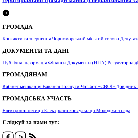
територіальної громади майна (спеціалізованих с
ГРОМАДА
Контакти та звернення
Чорноморський міський голова
Депутат
ДОКУМЕНТИ ТА ДАНІ
Публічна інформація
Фінанси
Документи (НПА)
Регуляторна д
ГРОМАДЯНАМ
Кабінет мешканця
Вакансії
Послуги
Чат-бот «СВОЇ»
Довідник 
ГРОМАДСЬКА УЧАСТЬ
Електронні петиції
Електронні консультації
Молодіжна рада
Слідкуй за нами тут: