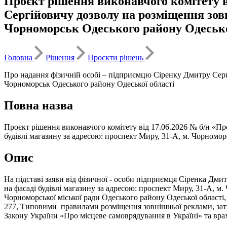
Проєкт рішення виконавчого комітету в
Сергійовичу дозволу на розміщення зовн
Чорноморськ Одеського району Одесько
Головна
Рішення
Проєкти рішень
Про надання фізичній особі – підприємцю Сіренку Дмитру Сергі
Чорноморськ Одеського району Одеської області
Повна назва
Проєкт рішення виконавчого комітету від 17.06.2026 № б/н «П
будівлі магазину за адресою: проспект Миру, 31-А, м. Чорномор
Опис
На підставі заяви від фізичної - особи підприємця Сіренка Дмит
на фасаді будівлі магазину за адресою: проспект Миру, 31-А, 
Чорноморської міської ради Одеського району Одеської області
277, Типовими правилами розміщення зовнішньої реклами, зат
Закону України «Про місцеве самоврядування в Україні» та вр