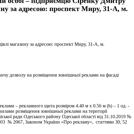
ій особі – підприємцю Сіренку Дмитру
ну за адресою: проспект Миру, 31-А, м.
влі магазину за адресою: проспект Миру, 31-А, м.
вичу дозволу на розміщення зовнішньої реклами на фасаді
лами – рекламного щита розміром 4.40 м х 0.56 м (h) – 1 од. -
авилами розміщення зовнішньої реклами на території
ської ради Одеського району Одеської області від 31.10.2019 №
03 № 2067, Законом України «Про рекламу», статтями 30, 52