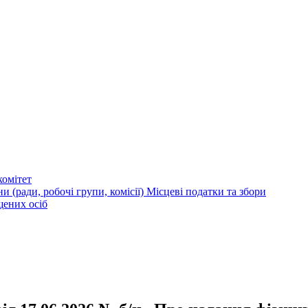
омітет
и (ради, робочі групи, комісії)
Місцеві податки та збори
щених осіб