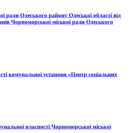
ої ради Одеського району Одеської області від
анів Чорноморської міської ради Одеського
ості комунальної установи «Центр соціальних
мунальної власності Чорноморської міської