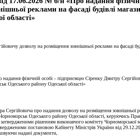
ід 17.06.2026 № б/н «Про надання фізичн
ішньої реклами на фасаді будівлі магази
ї області»
йовичу дозволу на розміщення зовнішньої реклами на фасаді буді
ро надання фізичній особі – підприємцю Сіренку Дмитру Сергійо
ськ Одеського району Одеської області»
ра Сергійовича про надання дозволу на розміщення зовнішньої рек
м. Чорноморськ Одеського району Одеської області, керуючись Пр
, затвердженими рішенням виконавчого комітету Чорноморської мі
вердженими постановою Кабінету Міністрів України від 29.12.20
аховуючи надані документи,