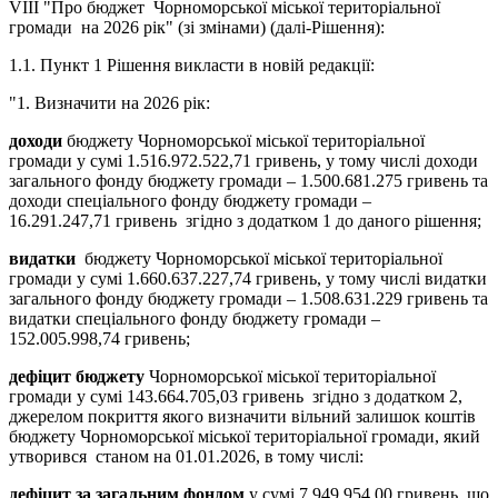
VІII "Про бюджет Чорноморської міської територіальної
громади на 2026 рік" (зі змінами) (далі-Рішення):
1.1. Пункт 1 Рішення викласти в новій редакції:
"1. Визначити на 2026 рік:
доходи
бюджету Чорноморської міської територіальної
громади у сумі 1.516.972.522,71 гривень, у тому числі доходи
загального фонду бюджету громади – 1.500.681.275 гривень та
доходи спеціального фонду бюджету громади –
16.291.247,71 гривень згідно з додатком 1 до даного рішення;
видатки
бюджету Чорноморської міської територіальної
громади у сумі 1.660.637.227,74 гривень, у тому числі видатки
загального фонду бюджету громади – 1.508.631.229 гривень та
видатки спеціального фонду бюджету громади –
152.005.998,74 гривень;
дефіцит бюджету
Чорноморської міської територіальної
громади у сумі 143.664.705,03 гривень згідно з додатком 2,
джерелом покриття якого визначити вільний залишок коштів
бюджету Чорноморської міської територіальної громади, який
утворився станом на 01.01.2026, в тому числі:
дефіцит
за загальним фондом
у сумі 7.949.954,00 гривень, що