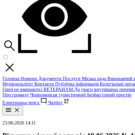
Головна
Новини
Документи
Послуги
Міська рада
Виконавчий к
Муніципалітет
Контакти
Публічна інформація
Колегіальні орган
Герої не вмирають!
ВЕТЕРАНАМ
До уваги внутрішньо перемі
Про громаду
Чорноморськ туристичний
Безбар’єрний простір
Електронна черга
Чатбот
23.06.2026 14:11