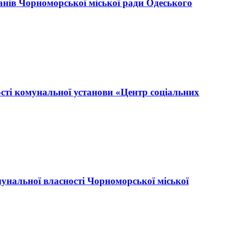
анів Чорноморської міської ради Одеського
ості комунальної установи «Центр соціальних
мунальної власності Чорноморської міської