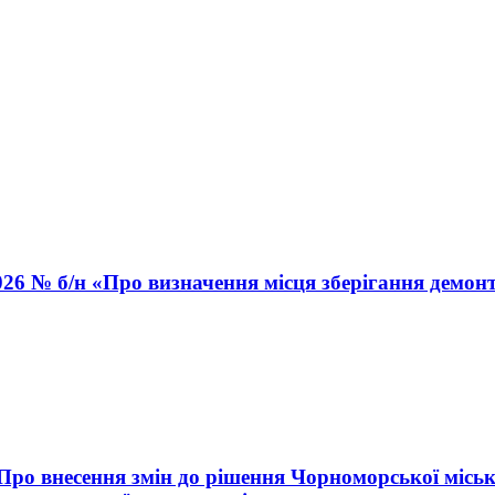
026 № б/н «Про визначення місця зберігання демон
«Про внесення змін до рішення Чорноморської міськ