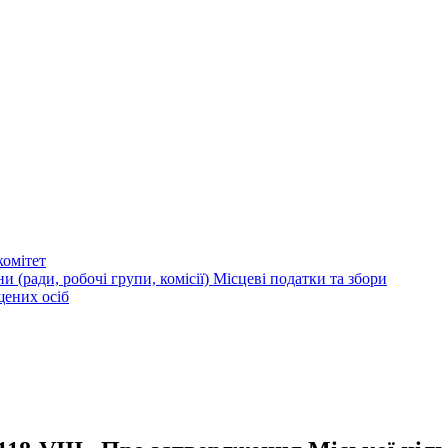
омітет
и (ради, робочі групи, комісії)
Місцеві податки та збори
щених осіб