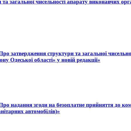
 та загальної чисельності апарату виконавчих орг
 «Про затвердження структури та загальної чисельн
ну Одеської області» у новій редакції»
 «Про надання згоди на безоплатне прийняття до ко
анітарних автомобілів)»