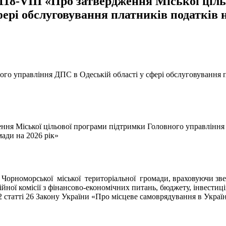
1118-VIII «Про затвердження Міської ціл
ері обслуговування платників податків 
го управління ДПС в Одеській області у сфері обслуговування пл
ження Міської цільової програми підтримки Головного управління
мади на 2026 рік»
в Чорноморської міської територіальної громади, враховуючи з
йної комісії з фінансово-економічних питань, бюджету, інвестицій
статті 26 Закону України «Про місцеве самоврядування в Україн