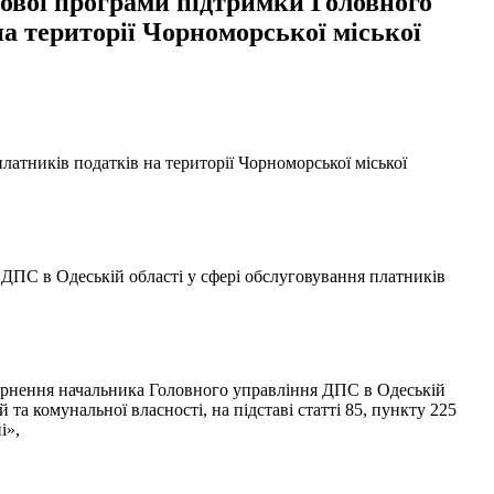
ьової програми підтримки Головного
на території Чорноморської міської
атників податків на території Чорноморської міської
 ДПС в Одеській області у сфері обслуговування платників
вернення начальника Головного управління ДПС в Одеській
 та комунальної власності, на підставі статті 85, пункту 225
і»,