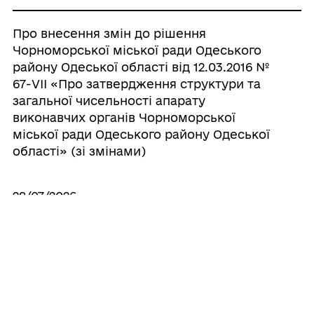
Про внесення змін до рішення
Чорноморської міської ради Одеського
району Одеської області від 12.03.2016 №
67-VІI «Про затвердження структури та
загальної чисельності апарату
виконавчих органів Чорноморської
міської ради Одеського району Одеської
області» (зі змінами)
28/07/2026
Про затвердження структури та
загальної чисельності комунальної
установи «Центр соціальних служб
Чорноморської міської ради Одеського
району Одеської області» у новій