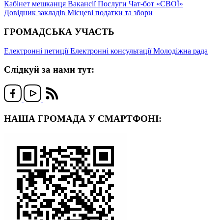
Кабінет мешканця
Вакансії
Послуги
Чат-бот «СВОЇ»
Довідник закладів
Місцеві податки та збори
ГРОМАДСЬКА УЧАСТЬ
Електронні петиції
Електронні консультації
Молодіжна рада
Слідкуй за нами тут:
НАША ГРОМАДА У СМАРТФОНІ: