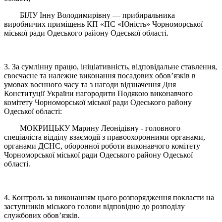
БІЛУ Інну Володимирівну — прибиральника
виробничих приміщень КП «ПС «Юність» Чорноморської
міської ради Одеського району Одеської області.
3. За сумлінну працю, ініціативність, відповідальне ставлення,
своєчасне та належне виконання посадових обов’язків в
умовах воєнного часу та з нагоди відзначення Дня
Конституції України нагородити Подякою виконавчого
комітету Чорноморської міської ради Одеського району
Одеської області:
МОКРИЦЬКУ Марину Леонідівну - головного
спеціаліста відділу взаємодії з правоохоронними органами,
органами ДСНС, оборонної роботи виконавчого комітету
Чорноморської міської ради Одеського району Одеської
області.
4. Контроль за виконанням цього розпорядження покласти на
заступників міського голови відповідно до розподілу
службових обов’язків.