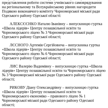
представлення роботи системи учнівського самоврядування
на регіональному та Всеукраїнському рівнях нагородити
Подякою виконавчого комітету Чорноморської міської ради
Одеського району Одеської області:
АЛЕКСЄЄНКО Наталю Іванівну – випускницю гуртка
«Школа лідерів» Центру позашкільної освіти та
Чорноморського ліцею № 3 Чорноморської міської ради
Одеського району Одеської області;
ЛЄСНОГО Артемія Сергійовича – випускника гуртка
«Школа лідерів» Центру позашкільної освіти та
Чорноморського ліцею № 6 Чорноморської міської ради
Одеського району Одеської області;
ЛИС Валерію Вадимівну – випускницю гуртка «Школа
лідерів» Центру позашкільної освіти та Чорноморського ліцею
№ 3 Чорноморської міської ради Одеського району Одеської
області;
РИКОВУ Діану Олександрівну – випускницю гуртка
«Школа лідерів» Центру позашкільної освіти та
Чорноморського економіко – правового ліцею № 1
Чорноморської міської ради Одеського району Одеської
області;