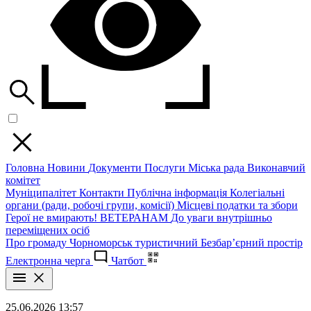
Головна
Новини
Документи
Послуги
Міська рада
Виконавчий
комітет
Муніципалітет
Контакти
Публічна інформація
Колегіальні
органи (ради, робочі групи, комісії)
Місцеві податки та збори
Герої не вмирають!
ВЕТЕРАНАМ
До уваги внутрішньо
переміщених осіб
Про громаду
Чорноморськ туристичний
Безбар’єрний простір
Електронна черга
Чатбот
25.06.2026 13:57