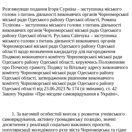
Розглянувши подання Ігоря Сурніна – заступника міського
голови з питань діяльності виконавчих органів Чорноморської
міської ради Одеського району Одеської області, Романа
Тєліпова – заступника міського голови з питань діяльності
виконавчих органів Чорноморської міської ради Одеського
району Одеської області, Руслана Саїнчука – заступника
міського голови з питань діяльності виконавчих органів
Чорноморської міської ради Одеського району Одеської
області щодо визначення кандидатур для нагородження
Подякою виконавчого комітету Чорноморської міської ради
Одеського району Одеської області, керуючись Положенням
про Почесну грамоту, Подяку та Вітальну адресу виконавчого
комітету Чорноморської міської ради Одеського району
Одеської області, затвердженим рішенням виконавчого
комітету Чорноморської міської ради Одеського району
Одеської області від 23.06.2023 № 174 (зі змінами), ст. 42
Закону України «Про місцеве самоврядування в Україні»,
1. За вагомий особистий внесок у розвиток учнівського
самоврядування, активну громадянську позицію, значні
досягнення у реалізації соціально важливих проєктів,
популяризації молодіжного руху міста Чорноморська та гідне