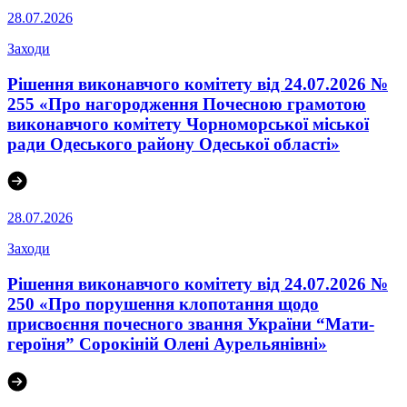
28.07.2026
Заходи
Рішення виконавчого комітету від 24.07.2026 №
255 «Про нагородження Почесною грамотою
виконавчого комітету Чорноморської міської
ради Одеського району Одеської області»
28.07.2026
Заходи
Рішення виконавчого комітету від 24.07.2026 №
250 «Про порушення клопотання щодо
присвоєння почесного звання України “Мати-
героїня” Сорокіній Олені Аурельянівні»