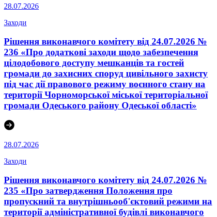
28.07.2026
Заходи
Рішення виконавчого комітету від 24.07.2026 №
236 «Про додаткові заходи щодо забезпечення
цілодобового доступу мешканців та гостей
громади до захисних споруд цивільного захисту
під час дії правового режиму воєнного стану на
території Чорноморської міської територіальної
громади Одеського району Одеської області»
28.07.2026
Заходи
Рішення виконавчого комітету від 24.07.2026 №
235 «Про затвердження Положення про
пропускний та внутрішньооб'єктовий режими на
території адміністративної будівлі виконавчого