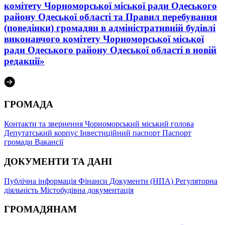
комітету Чорноморської міської ради Одеського
району Одеської області та Правил перебування
(поведінки) громадян в адміністративній будівлі
виконавчого комітету Чорноморської міської
ради Одеського району Одеської області в новій
редакції»
ГРОМАДА
Контакти та звернення
Чорноморський міський голова
Депутатський корпус
Інвестиційний паспорт
Паспорт
громади
Вакансії
ДОКУМЕНТИ ТА ДАНІ
Публічна інформація
Фінанси
Документи (НПА)
Регуляторна
діяльність
Містобудівна документація
ГРОМАДЯНАМ