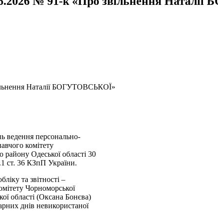
.06.2026 № 91-k «Про звільнення Натал
звільнення Наталії БОГУТОВСЬКОЇ»
ь ведення персонально-
авчого комітету
о району Одеської області 30
.1 ст. 36 КЗпП України.
бліку та звітності –
омітету Чорноморської
кої області (Оксана Бонєва)
арних днів невикористаної