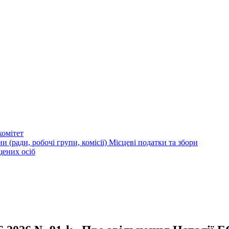
омітет
и (ради, робочі групи, комісії)
Місцеві податки та збори
щених осіб