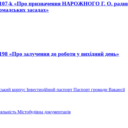
№ 107-k «Про призначення НАРОЖНОГО Г. О. радни
омадських засадах»
198 «Про залучення до роботи у вихідний день»
ський корпус
Інвестиційний паспорт
Паспорт громади
Вакансії
іяльність
Містобудівна документація