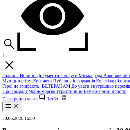
Головна
Новини
Документи
Послуги
Міська рада
Виконавчий к
Муніципалітет
Контакти
Публічна інформація
Колегіальні орган
Герої не вмирають!
ВЕТЕРАНАМ
До уваги внутрішньо перемі
Про громаду
Чорноморськ туристичний
Безбар’єрний простір
Електронна черга
Чатбот
30.06.2026 16:50