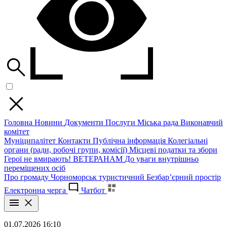
Головна
Новини
Документи
Послуги
Міська рада
Виконавчий
комітет
Муніципалітет
Контакти
Публічна інформація
Колегіальні
органи (ради, робочі групи, комісії)
Місцеві податки та збори
Герої не вмирають!
ВЕТЕРАНАМ
До уваги внутрішньо
переміщених осіб
Про громаду
Чорноморськ туристичний
Безбар’єрний простір
Електронна черга
Чатбот
01.07.2026 16:10