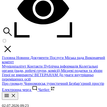
Головна
Новини
Документи
Послуги
Міська рада
Виконавчий
комітет
Муніципалітет
Контакти
Публічна інформація
Колегіальні
органи (ради, робочі групи, комісії)
Місцеві податки та збори
Герої не вмирають!
ВЕТЕРАНАМ
До уваги внутрішньо
переміщених осіб
Про громаду
Чорноморськ туристичний
Безбар’єрний простір
Електронна черга
Чатбот
02.07.2026 09:23