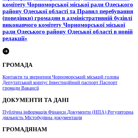
комітету Чорноморської міської ради Одеського
району Одеської області та Правил перебування
(поведінки) громадян в адміністративній будівлі
виконавчого комітету Чорноморської міської
ради Одеського району Одеської області в новій
редакції»
ГРОМАДА
Контакти та звернення
Чорноморський міський голова
Депутатський корпус
Інвестиційний паспорт
Паспорт
громади
Вакансії
ДОКУМЕНТИ ТА ДАНІ
Публічна інформація
Фінанси
Документи (НПА)
Регуляторна
діяльність
Містобудівна документація
ГРОМАДЯНАМ