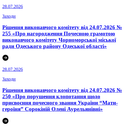
28.07.2026
Заходи
Рішення виконавчого комітету від 24.07.2026 №
255 «Про нагородження Почесною грамотою
виконавчого комітету Чорноморської міської
ради Одеського району Одеської області»
28.07.2026
Заходи
Рішення виконавчого комітету від 24.07.2026 №
250 «Про порушення клопотання щодо
присвоєння почесного звання України “Мати-
героїня” Сорокіній Олені Аурельянівні»