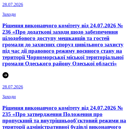
28.07.2026
Заходи
Рішення виконавчого комітету від 24.07.2026 №
236 «Про додаткові заходи щодо забезпечення
цілодобового доступу мешканців та гостей
громади до захисних споруд цивільного захисту
під час дії правового режиму воєнного стану на
території Чорноморської міської територіальної
громади Одеського району Одеської області»
28.07.2026
Заходи
Рішення виконавчого комітету від 24.07.2026 №
235 «Про затвердження Положення про
пропускний та внутрішньооб'єктовий режими на
території адміністративної будівлі виконавчого