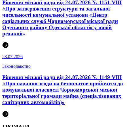
Рішення міської ради від 24.07.2026 № 1151-VIII
«Про затвердження структури та загальної
чисельності комунальної установи «Центр
соціальних служб Чорноморської міської ради
Одеського району Одеської області» у новій
редакції»
28.07.2026
Законодавство
Рішення міської ради від 24.07.2026 № 1149-VIII
«Про надання згоди на безоплатне прийняття до
комунальної власності Чорноморської міської
територіальної громади майна (спеціалізованих
санітарних автомобілів)»
ГРОМАДА