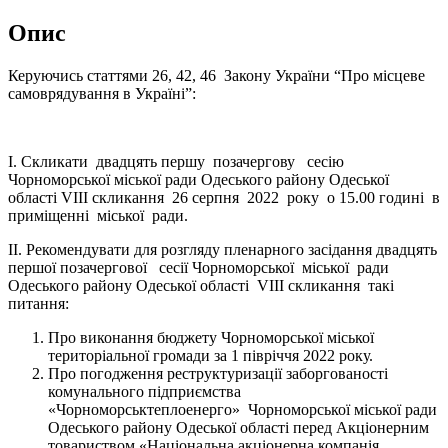
Опис
Керуючись статтями 26, 42, 46 Закону України “Про місцеве
самоврядування в Україні”:
І. Скликати двадцять першу позачергову сесію
Чорноморської міської ради Одеського району Одеської
області VІII скликання 26 серпня 2022 року о 15.00
годині в
приміщенні міської ради.
ІІ. Рекомендувати для розгляду пленарного засідання двадцять
першої позачергової сесії Чорноморської міської ради
Одеського району Одеської області VIIІ скликання такі
питання:
Про виконання бюджету Чорноморської міської
територіальної громади за 1 півріччя 2022 року.
Про погодження реструктуризації заборгованості
комунального підприємства
«Чорноморськтеплоенерго» Чорноморської міської ради
Одеського району Одеської області перед Акціонерним
товариством «Національна акціонерна компанія