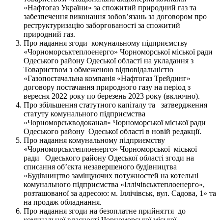
«Нафтогаз України» за спожитий природний газ та
забезпечення виконання зобов’язань за договором про
реструктуризацію заборгованості за спожитий
природний газ.
Про надання згоди комунальному підприємству
«Чорноморськтеплоенерго» Чорноморської міської ради
Одеського району Одеської області на укладання з
Товариством з обмеженою відповідальністю
«Газопостачальна компанія «Нафтогаз Трейдинг»
договору постачання природного газу на період з
вересня 2022 року по березень 2023 року (включно).
Про збільшення статутного капіталу та затвердження
статуту комунального підприємства
«Чорноморськводоканал» Чорноморської міської ради
Одеського району Одеської області в новій редакції.
Про надання комунальному підприємству
«Чорноморськтеплоенерго» Чорноморської міської
ради Одеського району Одеської області згоди на
списання об’єкта незавершеного будівництва
«Будівництво заміщуючих потужностей на котельні
комунального підприємства «Іллічівськтеплоенерго»,
розташованої за адресою: м. Іллічівськ, вул. Садова, 1» та
на продаж обладнання.
Про надання згоди на безоплатне прийняття до
комунальної власності Чорноморської міської