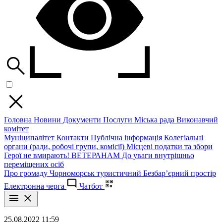
Головна
Новини
Документи
Послуги
Міська рада
Виконавчий
комітет
Муніципалітет
Контакти
Публічна інформація
Колегіальні
органи (ради, робочі групи, комісії)
Місцеві податки та збори
Герої не вмирають!
ВЕТЕРАНАМ
До уваги внутрішньо
переміщених осіб
Про громаду
Чорноморськ туристичний
Безбар’єрний простір
Електронна черга
Чатбот
25.08.2022 11:59