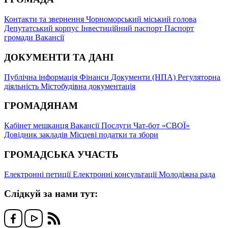
Контакти та звернення
Чорноморський міський голова
Депутатський корпус
Інвестиційний паспорт
Паспорт
громади
Вакансії
ДОКУМЕНТИ ТА ДАНІ
Публічна інформація
Фінанси
Документи (НПА)
Регуляторна
діяльність
Містобудівна документація
ГРОМАДЯНАМ
Кабінет мешканця
Вакансії
Послуги
Чат-бот «СВОЇ»
Довідник закладів
Місцеві податки та збори
ГРОМАДСЬКА УЧАСТЬ
Електронні петиції
Електронні консультації
Молодіжна рада
Слідкуй за нами тут: