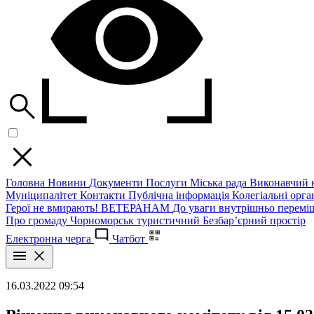
Головна
Новини
Документи
Послуги
Міська рада
Виконавчий к
Муніципалітет
Контакти
Публічна інформація
Колегіальні орган
Герої не вмирають!
ВЕТЕРАНАМ
До уваги внутрішньо перемі
Про громаду
Чорноморськ туристичний
Безбар’єрний простір
Електронна черга
Чатбот
16.03.2022 09:54