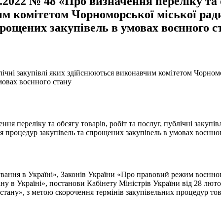
2022 № 48 «Про визначення переліку та об
м комітетом Чорноморської міської ради
прощених закупівель в умовах воєнного с
ублічні закупівлі яких здійснюються виконавчим комітетом Чорномо
мовах воєнного стану
ння переліку та обсягу товарів, робіт та послуг, публічні закуп
ня процедур закупівель та спрощених закупівель в умовах воєнно
ування в Україні», Законів України «Про правовий режим воєнног
ну в Україні», постанови Кабінету Міністрів України від 28 лют
 стану», з метою скорочення термінів закупівельних процедур тов