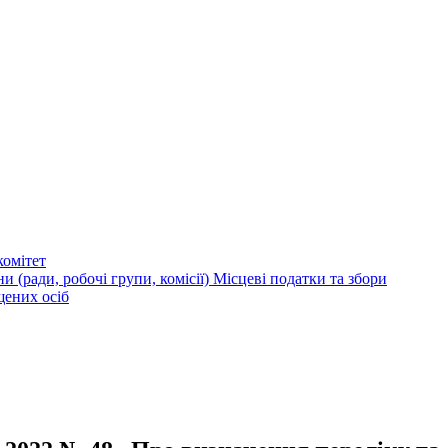
омітет
и (ради, робочі групи, комісії)
Місцеві податки та збори
щених осіб