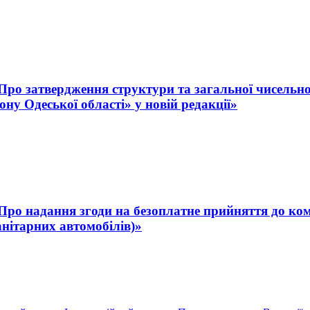
 «Про затвердження структури та загальної чисельн
ну Одеської області» у новій редакції»
 «Про надання згоди на безоплатне прийняття до ко
анітарних автомобілів)»