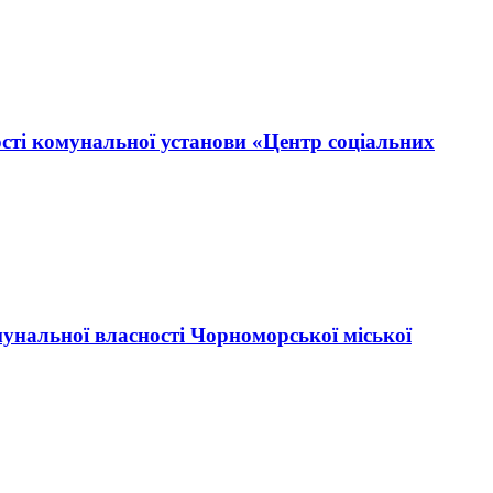
ості комунальної установи «Центр соціальних
мунальної власності Чорноморської міської