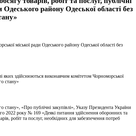
сягу товарів, робіт та послуг, публічні
 Одеського району Одеської області без
тану»
рської міської ради Одеського району Одеської області без
івлі яких здійснюються виконавчим комітетом Чорноморської
го стану»
о стану», «Про публічні закупівлі», Указу Президента України
ого 2022 року № 169 «Деякі питання здійснення оборонних та
арів, робіт та послуг, необхідних для забезпечення потреб