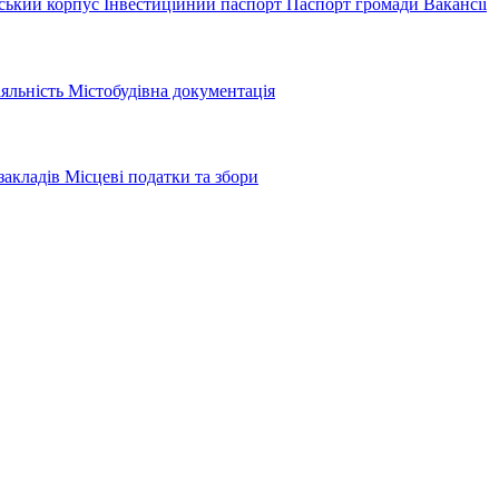
ський корпус
Інвестиційний паспорт
Паспорт громади
Вакансії
іяльність
Містобудівна документація
закладів
Місцеві податки та збори