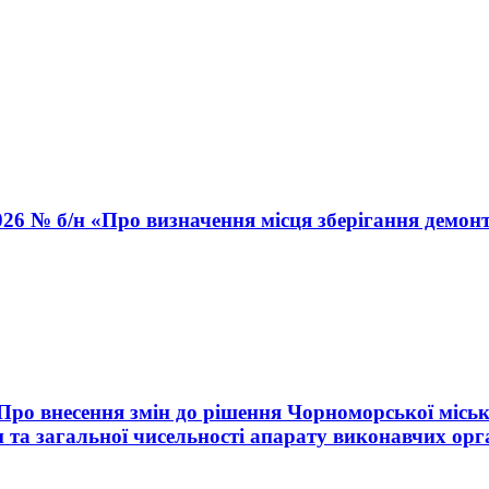
026 № б/н «Про визначення місця зберігання демон
«Про внесення змін до рішення Чорноморської міськ
 та загальної чисельності апарату виконавчих орг