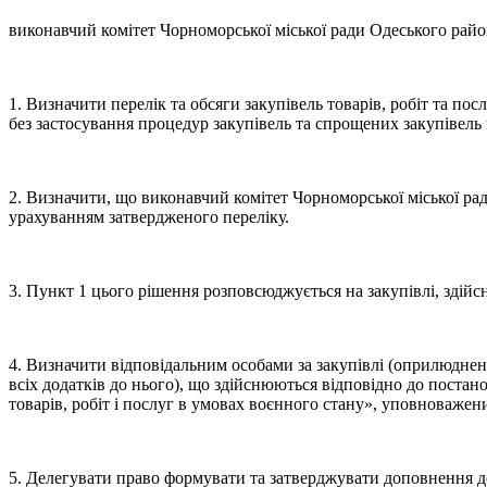
виконавчий комітет Чорноморської міської ради Одеського райо
1. Визначити перелік та обсяги закупівель товарів, робіт та по
без застосування процедур закупівель та спрощених закупівель 
2. Визначити, що виконавчий комітет Чорноморської міської рад
урахуванням затвердженого переліку.
3. Пункт 1 цього рішення розповсюджується на закупівлі, здійсн
4. Визначити відповідальним особами за закупівлі (оприлюднен
всіх додатків до нього), що здійснюються відповідно до постан
товарів, робіт і послуг в умовах воєнного стану», уповноваже
5. Делегувати право формувати та затверджувати доповнення до 