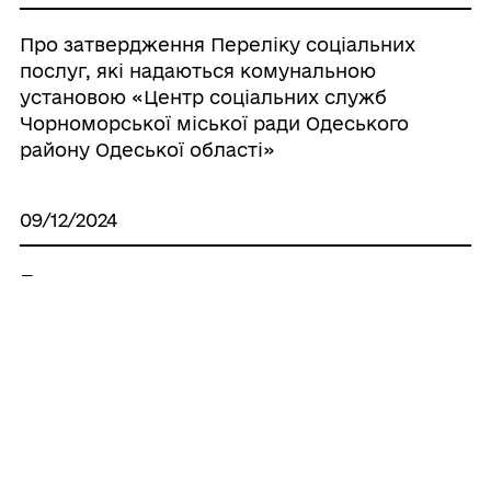
Про затвердження Переліку соціальних
послуг, які надаються комунальною
установою «Центр соціальних служб
Чорноморської міської ради Одеського
району Одеської області»
09/12/2024
Про надання статусу дитини, яка
постраждала внаслідок воєнних дій та
збройних конфліктів,
_______________________________________ р. н.,
_______________________________________ р. н.
25/10/2024