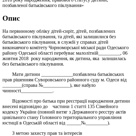
позбавленої батьківського піклування»
Опис
На первинному обліку дітей-сиріт, дітей, позбавлених
батьківського піклування, та дітей, які залишилися без
батьківського піклування, в службі у справах дітей
виконавчого комітету Чорноморської міської ради Одеського
району Одеської області перебуває малолітній_________, 06
жовтня 2018 року народження, як дитина, яка залишилась
без батьківського піклування.
Мати дитини _____________позбавлена батьківських
прав рішенням Суворовського районного суду м. Одеси від
________(справа №___________), яке набуло
чинності_____________.
Відомості про батька при реєстрації народження дитини
внесені відповідно до частини 1 статті 135 Сімейного
кодексу України (повний витяг з Державного реєстру актів
цивільного стану Головного територіального управління
юстиції в Одеській області від ______№_________).
З метою захисту прав та інтересів