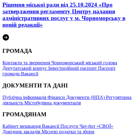
Рішення міської ради від 25.10.2024 «Про
затвердження регламенту Центру надання
адміністративних послуг у м. Чорноморську в
новій редакції»
ГРОМАДА
Контакти та звернення
Чорноморський міський голова
Депутатський корпус
Інвестиційний паспорт
Паспорт
громади
Вакансії
ДОКУМЕНТИ ТА ДАНІ
Публічна інформація
Фінанси
Документи (НПА)
Регуляторна
діяльність
Містобудівна документація
ГРОМАДЯНАМ
Кабінет мешканця
Вакансії
Послуги
Чат-бот «СВОЇ»
Довідник закладів
Місцеві податки та збори