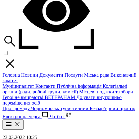
Головна
Новини
Документи
Послуги
Міська рада
Виконавчий
комітет
Муніципалітет
Контакти
Публічна інформація
Колегіальні
органи (ради, робочі групи, комісії)
Місцеві податки та збори
Герої не вмирають!
ВЕТЕРАНАМ
До уваги внутрішньо
переміщених осіб
Про громаду
Чорноморськ туристичний
Безбар’єрний простір
Електронна черга
Чатбот
23.03.2022 10:25