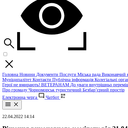
Головна
Новини
Документи
Послуги
Міська рада
Виконавчий к
Муніципалітет
Контакти
Публічна інформація
Колегіальні орган
Герої не вмирають!
ВЕТЕРАНАМ
До уваги внутрішньо перемі
Про громаду
Чорноморськ туристичний
Безбар’єрний простір
Електронна черга
Чатбот
22.04.2022 14:14