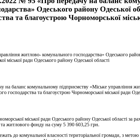
4.2022 № 95 «Про передачу на баланс ко
одарства» Одеського району Одеської обл
рства та благоустрою Чорноморської місь
равління житлово- комунального господарства» Одеського району
ої міської ради Одеського району Одеської області
ачу на баланс комунальному підприємству «Міське управління ж
ного господарства та благоустрою Чорноморської міської ради Од
ської міської ради Одеського району Одеської області за раху
 та житлового фонду на суму 5 390 603,25 грн.
ь до комунальної власності територіальної громади, з метою 