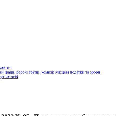
омітет
и (ради, робочі групи, комісії)
Місцеві податки та збори
щених осіб