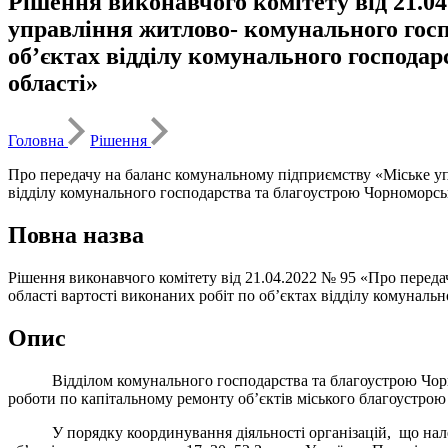
Рішення виконавчого комітету від 21.0
управління житлово- комунального госп
об’єктах відділу комунального господа
області»
Головна
Рішення
Про передачу на баланс комунальному підприємству «Міське уп
відділу комунального господарства та благоустрою Чорноморськ
Повна назва
Рішення виконавчого комітету від 21.04.2022 № 95 «Про перед
області вартості виконаних робіт по об’єктах відділу комуналь
Опис
Відділом комунального господарства та благоустрою Чорномор
роботи по капітальному ремонту об’єктів міського благоустрою
У порядку координування діяльності організацій, що належат