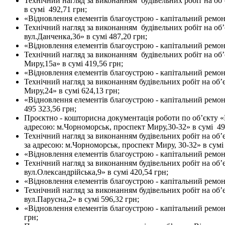
Технічний нагляд за виконанням будівельних робіт на об
в сумі 492,71 грн;
«Відновлення елементів благоустрою - капітальний ремонт
Технічний нагляд за виконанням будівельних робіт на об’
вул.Данченка,3б» в сумі 487,20 грн;
«Відновлення елементів благоустрою - капітальний ремонт
Технічний нагляд за виконанням будівельних робіт на об’
Миру,15а» в сумі 419,56 грн;
«Відновлення елементів благоустрою - капітальний ремонт
Технічний нагляд за виконанням будівельних робіт на об’
Миру,24» в сумі 624,13 грн;
«Відновлення елементів благоустрою - капітальний ремон
495 323,56 грн;
Проєктно - кошторисна документація роботи по об’єкту «
адресою: м.Чорноморськ, проспект Миру,30-32» в сумі 49 
Технічний нагляд за виконанням будівельних робіт на об
за адресою: м.Чорноморськ, проспект Миру, 30-32» в сумі 
«Відновлення елементів благоустрою - капітальний ремонт
Технічний нагляд за виконанням будівельних робіт на об’
вул.Олександрійська,9» в сумі 420,54 грн;
«Відновлення елементів благоустрою - капітальний ремонт
Технічний нагляд за виконанням будівельних робіт на об’
вул.Парусна,2» в сумі 596,32 грн;
«Відновлення елементів благоустрою - капітальний ремон
грн;