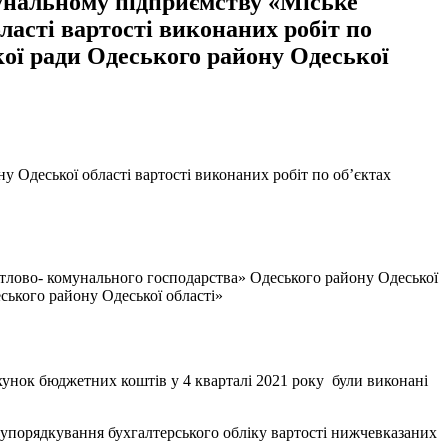
мунальному підприємству «Міське
асті вартості виконаних робіт по
кої ради Одеського району Одеської
 Одеської області вартості виконаних робіт по об’єктах
итлово- комунального господарства» Одеського району Одеської
еського району Одеської області»
нок бюджетних коштів у 4 кварталі 2021 року були виконані
упорядкування бухгалтерського обліку вартості нижчевказаних