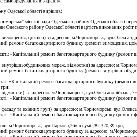
ве самоврядування в Україні»,
ну Одеської області вирішив:
орської міської ради Одеського району Одеської області перед
и Одеського району Одеської області вартість виконаних робіт п
вимощення, цоколю) за адресою: м.Чорноморськ, вул.Олександрій
ний ремонт багатоквартирного будинку (ремонт вимощення, цокол
’єкті: «Капітальний ремонт багатоквартирного будинку (ремонт 
внутрішньобудинкових мереж, відмостки) за адресою: м.Чорномор
ний ремонт багатоквартирного будинку (ремонт внутрішньобудин
’єкті: «Капітальний ремонт багатоквартирного будинку (ремонт в
 грн;
ідмостки) за адресою: м.Чорноморськ, вул.Олександрійська, 7» 
єкті: «Капітальний ремонт багатоквартирного будинку (ремонт в
асаду та вхідних груп) за адресою: м.Чорноморськ, вул.Олександ
’єкті: «Капітальний ремонт багатоквартирного будинку (ремонт ф
ю: м.Чорноморськ, вул.Паркова,26» в сумі 282 320,39 грн;
ий ремонт багатоквартирного будинку за адресою: м.Чорноморськ
єкті: «Капітальний ремонт багатоквартирного будинку за адресою: