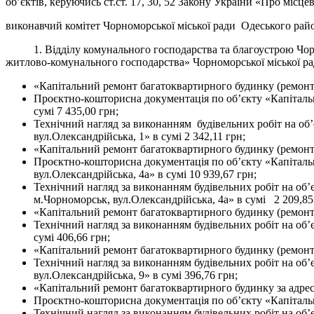
об’єктів, керуючись ст.ст. 17, 30, 52 Закону України «Про місце
виконавчий комітет Чорноморської міської ради Одеського райо
1. Відділу комунального господарства та благоустрою Чорном
житлово-комунального господарства» Чорноморської міської рад
«Капітальний ремонт багатоквартирного будинку (ремонт 
Проєктно-кошторисна документація по об’єкту «Капіталь
сумі 7 435,00 грн;
Технічний нагляд за виконанням будівельних робіт на об
вул.Олександрійська, 1» в сумі 2 342,11 грн;
«Капітальний ремонт багатоквартирного будинку (ремонт 
Проєктно-кошторисна документація по об’єкту «Капіталь
вул.Олександрійська, 4а» в сумі 10 939,67 грн;
Технічний нагляд за виконанням будівельних робіт на об
м.Чорноморськ, вул.Олександрійська, 4а» в сумі 2 209,85
«Капітальний ремонт багатоквартирного будинку (ремонт в
Технічний нагляд за виконанням будівельних робіт на об’
сумі 406,66 грн;
«Капітальний ремонт багатоквартирного будинку (ремонт ф
Технічний нагляд за виконанням будівельних робіт на об
вул.Олександрійська, 9» в сумі 396,76 грн;
«Капітальний ремонт багатоквартирного будинку за адресо
Проєктно-кошторисна документація по об’єкту «Капітальн
Технічний нагляд за виконанням будівельних робіт на об’