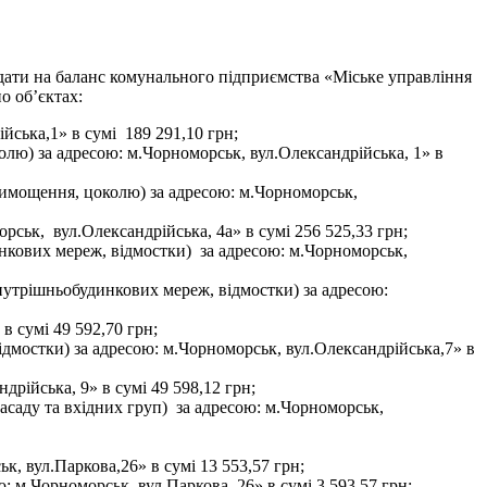
ати на баланс комунального підприємства «Міське управління
о об’єктах:
ська,1» в сумі 189 291,10 грн;
ю) за адресою: м.Чорноморськ, вул.Олександрійська, 1» в
вимощення, цоколю) за адресою: м.Чорноморськ,
ськ, вул.Олександрійська, 4а» в сумі 256 525,33 грн;
кових мереж, відмостки) за адресою: м.Чорноморськ,
нутрішньобудинкових мереж, відмостки) за адресою:
в сумі 49 592,70 грн;
ідмостки) за адресою: м.Чорноморськ, вул.Олександрійська,7» в
рійська, 9» в сумі 49 598,12 грн;
асаду та вхідних груп) за адресою: м.Чорноморськ,
, вул.Паркова,26» в сумі 13 553,57 грн;
 м.Чорноморськ, вул.Паркова, 26» в сумі 3 593,57 грн;